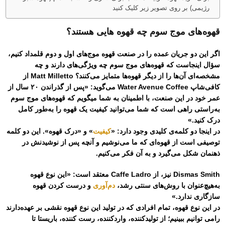
رژیمی) بر روی تصویر زیر کلیک کنید
قهوه‌های موج سوم چه قهوه هایی هستند؟
اگر این دو جریان عمده را در صنعت قهوه موج‌های اول و دوم قلمداد کنیم،
سؤال اینجاست که قهوه‌های موج سوم چه ویژگی‌های دارند و چه
مشخصه‌ای آن‌ها را از دیگر قهوه‌ها متمایز می‌کنند؟ Matt Milletto از
کافی‌شاپ Water Avenue Coffee می‌گوید: «پس از گذراندن ۲۰ سال از
عمر خود در این صنعت، با اطمینان به شما میگویم که قهوه‌های موج سوم
به‌راستی راهی است که شما می‌توانید کیفیت یک قهوه را به‌طور کامل
درک کنید.»
در اینجا دو کلمه‌ی کلیدی وجود دارد: «
کیفیت
» و «درک قهوه». این دو کلمه
توصیفی است از قهوه‌ای که ما می‌نوشیم و آنچه پس از نوشیدنش در
ذهنمان شکل می‌گیرد و به آن فکر می‌کنیم.
‏Dismas Smith نیز، از Caffe Ladro معتقد است: «این نوع قهوه
به‌هیچ‌عنوان با روش‌های سنتی رشد،
دم‌آوری
و درست کردن قهوه
سازگاری ندارد.»
در این نوع قهوه، تمام افرادی که در تولید این نوع قهوه نقشی بر عهده‌دارند
رامی توانیم ببینیم؛ از تولیدکننده، واردکننده، رست کننده، باریستا تا