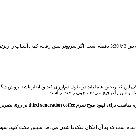
از تایمر برای تأیید درجه ایدئال استفاده می‌شود. مدت‌زمان تولید هدف بین 3 تا 3:30 دقیقه است
ین که ریختن شما باید در طول دم‌آوری کند و پایدار باشد. روش دیگر
ش پالس را ترجیح می‌دهم چون راحت‌تر است.
وه موج سوم third generation coffee بر روی تصویر زیر کلیک کنید
ده است که به آن امکان شکوفا شدن می‌دهد. سپس مکث کنید. سپس دوبا