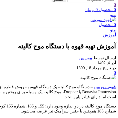
0
0
محصول
0
تومان
منو
0
محصول
منو
آموزش
آموزش تهیه قهوه با دستگاه موج کالیته
ارسال توسط
موریس
آذر 4, 1402
در تاریخ مرداد 18, 1399
0
قهوه موریس
– دستگاه موج کالیته یک دستگاه قهوه به روش قطره 
است اما دارای فیلتر پایین تخت.
شماره 185 همچنین با جنس سرامیک نیز عرضه می‌شود.