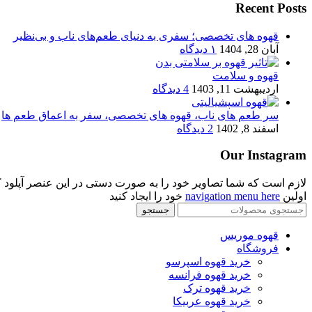
Recent Posts
قهوه های تخصصی؛ سفری به دنیای طعم‌های ناب و بی‌نظیر
آبان 28, 1404
۱ دیدگاه
قهوه و سلامت
اردیبهشت 11, 1403
4 دیدگاه
سر طعم های ناب، قهوه های تخصصی، سفر به اعماق طعم ها
اسفند 8, 1402
2 دیدگاه
Our Instagram
لازم است که شما تصاویر خود را به صورت دستی در این عنصر آپلود کنید. در غ
اولین
navigation menu here
خود را ایجاد کنید
جستجو
قهوه موریس
فروشگاه
خرید قهوه اسپرسو
خرید قهوه فرانسه
خرید قهوه ترک
خرید قهوه عربیکا