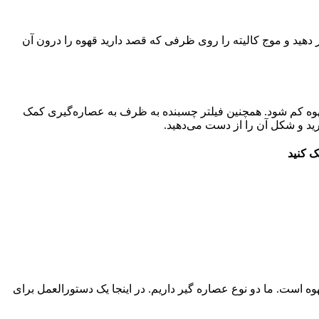
ج کالیته به برند فیلترهای خاص خود نیاز دارد. بسته به‌اندازه‌ای که دارید، فیلتر 155 یا 185 را در آن قرار دهید و موج کالیته را روی ظرفی که قصد دارید قهوه را درون آن
از قهوه کم شود. همچنین فیلتر چسبنده به ظرف به عصاره‌گیری کمک
ارید و شکل آن را از دست می‌دهید.
دوست دارم با نسبت دم کردن 17 به 1 شروع کنم. این به معنی استفاده از 17 قسمت آب به ازای هر 1 قسمت قهوه است. ما دو نوع عصاره گیر داریم. در اینجا یک دستورالعمل برای