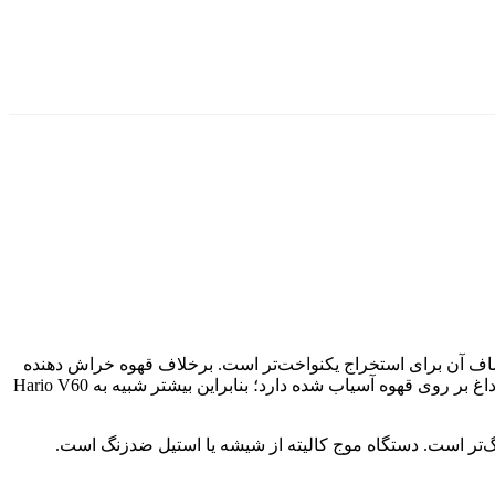
 آن برای استخراج یکنواخت‌تر است. برخلاف قهوه خراش دهنده
Bonavita Immersion یا Dropper، موج کالیته یک وسیله برای ریختن و انتظار نیست، بلکه یک روش دستی است که نیاز به ریختن یکنواخت آب داغ بر روی قهوه آسیاب شده دارد؛ بنابراین بیشتر شبیه به Hario V60
ندازه وجود دارد: 155 و 185. شماره 155 کوچک‌تر است و برای دم‌آوری یک لیوان ایدئال است. شماره 185 کمی بزرگ‌تر است. دستگاه موج کالیته از شیشه یا استیل ضدزنگ است.