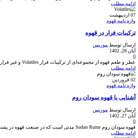
ادامه مطلب
07
اردیبهشت
واژه نامه قهوه
ترکیبات فرار در قهوه
ارسال توسط
موریس
آبان 28, 1402
0
عطر و طعم قهوه از مجموعه‌ای از ترکیبات فرار Volatiles و غیر فرار تشکیل شده است. بسیاری از رایحه‌ها فرار هستند که اساساً به این معنی است...
ادامه مطلب
02
فروردین
واژه نامه قهوه
آشنایی با قهوه سودان روم
ارسال توسط
موریس
آبان 27, 1402
0
قهوه سودان روم Sudan Rume مدتی است که در صنعت قهوه در پشت‌صحنه قرار دارد، زیرا برای افزودن کیفیت و مقاومت در برابر بیماری، اغلب با انوا...
ادامه مطلب