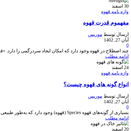
30
اسفند
واژه نامه قهوه
مفهموم قدرت قهوه
ارسال توسط
موریس
آبان 27, 1402
0
چند اصطلاح در قهوه وجود دارد که امکان ایجاد سردرگمی را دارد. «قدرت» Strength یکی از این موارد است. سو تفاهم اولیه در مورد واکنش
ادامه مطلب
24
اسفند
واژه نامه قهوه
انواع گونه های قهوه چیست؟
ارسال توسط
موریس
آبان 27, 1402
0
بسیاری از گونه‌های قهوه Species (قهوه) وجود دارد که به‌طور طبیعی در طبیعت وجود دارد و همه بومی سواحل شرقی آفریقا هستند. ماداگاسکار بیشت...
ادامه مطلب
20
اسفند