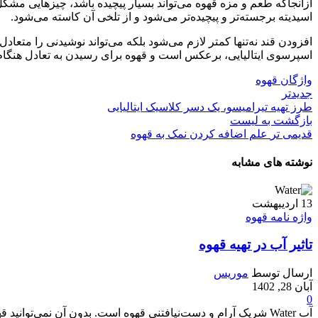
ازآنجاکه طعم و مزه قهوه می‌تواند بسیار پیچیده باشد، چیزهایی مشکل 
اسیدیته برجسته‌تر و پیچیده‌تر می‌شود و از تلخی آن کاسته می‌شود.
افزودن قند نه‌تنها کمتر لازم می‌شود بلکه می‌تواند نوشیدنی را متعا
اسپرسوی ایتالیایی، برعکس است و قهوه برای رسیدن به تعادل هنگام 
واژگان قهوه
جدیدتر
طرز تهیه تیرامیسو، یک دسر کلاسیک ایتالیایی
بازگشت به لیست
قدیمی تر
علم اضافه کردن نمک به قهوه
نوشته های مشابه
13
اردیبهشت
واژه نامه قهوه
تاثیر آب در تهیه قهوه
ارسال توسط
موریس
آبان 28, 1402
0
آب Water شریک آرام و دست‌نیافتنی قهوه است. بدون آن نمی‌توانید قهوه درست کنید و متأسفانه تفاوت‌های ظریف در ترکیب آب به‌شدت باعث می‌شود ک...