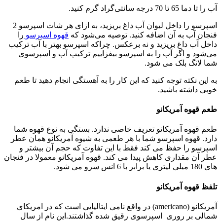
آب را تا دما 65 تا 70 درجه سانتی‌گراد گرم کنید.
اسپرسو را داخل لیوان آب داغ بریزید، به ازای هر شات اسپرسو 2
فنجان آب به آن اضافه کنید. توصیه می‌شود که
قهوه اسپرسو
را
داخل آب داغ بریزید و نه برعکس. چراکه اسپرسو بهتر با آب ترکیب
می‌شود و اگر آب را به اسپرسو بیفزاییم ترکیب آب و اسپرسوی
شما لانگ بلک می شود.
به این نکته توجه کنید که این کار را به آهستگی انجام دهید تا طعم
خوبی داشته باشید.
طعم قهوه آمریکانو
طعم قهوه آمریکانو تعریف خاصی ندارد. بستگی به نوع قهوه شما
دارد. قهوه اسپرسو شما با هر طعمی به شیوه آمریکانو همان عطر
اسپرسو را حفظ می کند فقط با این تفاوت که حجم آن بیشتر و
عطر آن مقداری کاهش پیدا می کند. قهوه آمریکانو معمولا در فنجان
های 180 میلی لیتری یا برابر با 6 انس سرو می شود.
تلفظ قهوه آمریکانو
آمریکانو (americano) در واقع نامی ایتالیایی است که در امریکای
شمالی بر روری اسپرسوی رقیق شده گذاشتند.این نام از سال