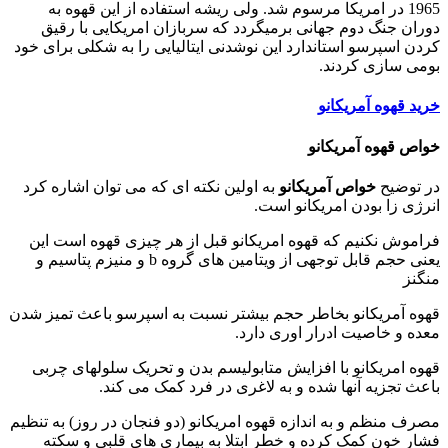
1965 در امریکا مرسوم شد. ولی ریشه استفاده از این قهوه به
دوران جنگ دوم جهانی برمیگردد که سربازان امریکایی با رقیق
کردن اسپرسو استاندارد این نوشدنی ایتالیایی را به شکلی برای خود
بومی سازی کردند.
خرید قهوه آمریکانو
خواص قهوه آمریکانو
در توضیح
خواص آمریکانو
به اولین نکته ای که می توان اشاره کرد
انرژی زا بودن امریکانو است.
فراموش نکنیم که قهوه امریکانو قبل از هر چیزی قهوه است این
یعنی حجم قابل توجهی از ویتامین های گروه b و منیزم پتاسیم و
منگنز
قهوه آمریکانو بخاطر حجم بیشتر نسبت به اسپرسو باعث تمیز شدن
معده و خاصیت ادرار اوری دارد.
قهوه امریکانو با افزایش متابولیسم بدن و تحریک سلولهای چربی
باعث تجزیه آنها شده و به لاغری در فرد کمک می کند.
مصرف منظم و به اندازه قهوه امریکانو (دو فنجان در روز) به تنظیم
فشار خون کمک کرده و خطر ابتلا به بیماری های قلبی و سکته