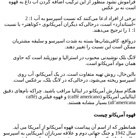
فراموش نشود منظور از این ترکیب اضافه کردن اب داغ به قهوه
است نه بر عکس
برخی از افراد ادعا می‌کنند كه نسبت اسپرسو به آب 1: 2
«استاندارد» است، درحالی‌که دیگران آمریكانوی «كوتاهتر» با نسبت
1: 1 را ترجیح می‌دهند.
درواقع، کافی‌شاپ‌ها بسته به شدت اسپرسو و سلیقه مشتریان
ممکن است این نسبت را تغییر دهند.
لانگ بلک نوشیدنی محبوب در استرالیا و نیوزیلند است که حاوی
همان مواد آمریکانو است.
بااین‌حال، روش تهیه متفاوت است. در یک آمریکانو، آب روی
اسپرسو ریخته می‌شود، درحالی‌که در لانگ بلک، برعکس است.
هنگام سفارش آمریکانو در ایتالیا مراقب باشید. چراکه نام‌های دقیق
ایتالیایی آمریکانو (caffé americano) و قهوه فیلتری (caffé
all’americana) بسیار مشابه هستند.
قهوه آمریکانو چیست
همانطور که از اسم آن پیداست قهوه آمریکانو از آمریکا می آید.
سال 1942 و جنگ جهانی دوم و علاقه سربازان آمریکایی به اسپرسو