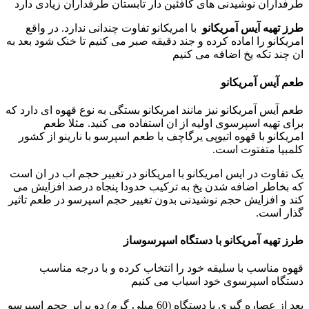
طرفداران نوشیدنی های کافئین دار تابستان طرفداران زیادی دارد
طرز تهیه آیس آمریکانو
با امریکانو تفاوت چندانی ندارد. در واقع
امریکانو را اماده کرده و جند دقیقه صبر می کنیم تا خنک شود بعد به
ان چند تکه یخ اضافه می کنیم
طعم آیس آمریکانو
طعم آیس آمریکانو نیز مانند امریکانو بستگی به نوع قهوه ای دارد که
برای تهیه اسپرسوی اولیه از ان استفاده می کنید. مثلا طعم
امریکانو با قهوه اتیوپی یرگاچف با طعم اسپرسو با نارینو از کشور
کلمبیا متفتوت است.
یک تفاوت در ایس امریکانو با امریکانو در تغییر حجم اب در ان است
که بخاطر اضافه شدن یخ به ترکیب حدودا پنجاه درصد افزایش می
کند و افزایش حجم نوشیدنی بدون تغییر حجم اسپرسو در طعم تاثیر
گذار است.
طرز تهیه آمریکانو با دستگاه اسپرسوساز
قهوه مناسب با سلیقه خود را انتخاب کرده و با درجه مناسب
دستگاه اسپرسوی خود اسیاب می کنیم
بعد از عصاره گیری با دستگاه (60 میلی گرم) دو برابر حجم اسپرسو