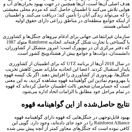
هدف اصلی آن‌ها است، آن‌ها همچنین در جهت بهبود بحران‌های آب و
هوایی تلاش می‌کنند تا اطمینان حاصل کنند که مردم محلی معیشتی
را که می‌تواند زندگی آنان را تأمین کند؛ دریافت می‌کنند. و اطمینان
از اینکه جوامع منطقه‌ای در مناطق زراعی دارای حقوق اولیه
انسانی هستند.
سازمان غیرانتفاعی جهانی برای ادغام نیروهای جنگل‌ها و کشاورزی
با گستاخی یا تجارت شکل گرفته‌اند. اتحادیه Rainforest متولد 1987
که دفتر مرکزی آن در نیویورک است؛ امروز متشکل از کشاورزان،
دانشمندان، دولت‌ها و جوامع بیش از هشتادوپنج کشور است.
در سال 2018 آن‌ها از برنامه UTZ که برای اطمینان از کشاورزی
پایدار استقبال کردند. اعضا این اتحادیه مایل‌اند ضمن کاهش تخریب
جنگل‌ها، بهره‌وری از کشاورزی را افزایش دهند. اگر یک کیسه قهوه
با مهروموم نمادین این گواهینامه قهوه مشاهده کردید، به این معنی
است که حسابرسان شخص ثالث اطمینان حاصل کرده‌اند که قهوه
در تمام مراحل خود مطابق با الزامات اتحاد اداره می‌شود.
نتایج حاصل‌شده از این گواهینامه قهوه
بهبود قابل‌توجهی در جنگل‌هایی که قهوه دارای گواهینامه قهوه
Rainforest Alliance را در خود جای داده‌اند، وجود دارد. گویی این
کافی نبوده است که جنگل‌های مجاور کمتر از آنچه پیش بینی شده