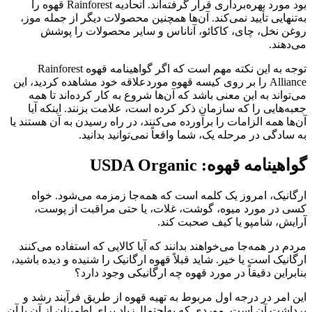
بود مورد بهره‌برداری قرار گرفته‌اند. اتحادیه Rainforest قهوه را
به‌تنهایی تأیید نمی‌کند. آن‌ها همچنین محصولات دیگر از جمله موز،
روغن نخل، چای، کاکائو، آناناس و سایر محصولات را پوشش
می‌دهند.
توجه به این نکته مهم است که اگر گواهینامه قهوه Rainforest
Alliance را بر روی کیسه قهوه موردعلاقه خود مشاهده کردید، این
می‌تواند به این معنی باشد که آن‌ها شروع به کار کرده‌اند تا همه
جعبه‌هایی را که سازمان ذکر کرده است، علامت بزنند. اینکه آیا
آن‌ها همه الزامات را برآورده می‌کنند، در راه رسیدن به آن هستند یا
به سادگی در مرحله یک، شما واقعاً نمی‌توانید بدانید.
گواهینامه قهوه: USDA Organic
ارگانیک، امروز یک کلمه است که همه‌جا زمزمه می‌شود. خواه
کسی در مورد میوه، گوشت، غلات، یا حتی مراقبت از پوست،
آرایش، شامپو یا کیف صحبت کند.
مردم در همه‌جا می‌خواهند بدانند که آیا کالایی که استفاده می‌کنند
ارگانیک است یا خیر. شاید قبلاً قهوه ارگانیک را شنیده و دیده باشید،
بنابراین دقیقاً در مورد قهوه چه ارگانیکی وجود دارد؟
این امر در درجه اول مربوط به تهیه قهوه از طریق فرآیند رشد و
برداشت آن است. موردی که به‌احتمال‌زیاد برای اطمینان از آن با آن