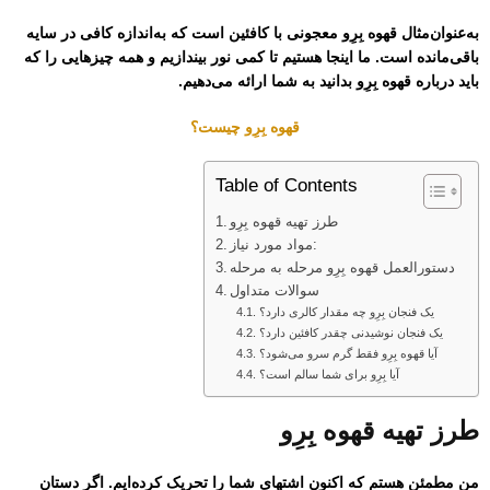
به‌عنوان‌مثال قهوه بِرِو معجونی با کافئین است که به‌اندازه کافی در سایه
باقی‌مانده است. ما اینجا هستیم تا کمی نور بیندازیم و همه چیزهایی را که
باید درباره قهوه بِرِو بدانید به شما ارائه می‌دهیم.
قهوه بِرِو چیست؟
Table of Contents
طرز تهیه قهوه بِرِو
مواد مورد نیاز:
دستورالعمل قهوه بِرِو مرحله به مرحله
سوالات متداول
یک فنجان بِرِو چه مقدار کالری دارد؟
یک فنجان نوشیدنی چقدر کافئین دارد؟
آیا قهوه بِرِو فقط گرم سرو می‌شود؟
آیا بِرِو برای شما سالم است؟
طرز تهیه قهوه بِرِو
من مطمئن هستم که اکنون اشتهای شما را تحریک کرده‌ایم. اگر دستان