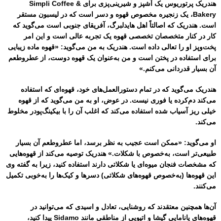
هندریک پرتوریوس یک آشپز و شیرینی‌پزی برای Simpli Coffee &
Bakery، یک زنجیره مخصوص قهوه و دسر است که در لیسبون مستقر
است. هندریک که اصالتاً اهل هایدلبرگ، آفریقای جنوبی است می‌گوید که
کار در کنار متخصصان تخصصی قهوه یک تجربه عالی است و این امر
پخت‌وپز او را تعالی داده است. هندریک به من می‌گوید: «قهوه ماده زیبایی
برای استفاده در پختن است و من به‌عنوان یک قهوه دوست، از عطروطعم
آن بسیار قدردانی می‌کنم.»
هندریک می‌گوید که در تمام دستورالعمل‌های خود، قهوه‌ای که استفاده
می‌کند دم‌کرده یا فوری نیست. در عوض، او به من می‌گوید که از قهوه
خیلی ریز آسیاب شده استفاده می‌کند که اغلب آن را با بیکینگ‌پودر مخلوط
می‌کند.
او می‌گوید: «ممکن است عجیب به نظر برسد، اما عطروطعم آن بسیار
طبیعی‌تر است، به‌خصوص با شکلات.» هندریک توصیه می‌کند از قهوه‌هایی
که مشخصات فنجان میوه‌ای یا شکلاتی دارند استفاده کنید، زیرا به گفته وی
این قهوه‌ها (به‌خصوص قهوه‌های شکلاتی) دسرها و کیک‌ها را به‌خوبی تکمیل
می‌کنند.
آن‌ها همچنین معتقدند که روشنایی، تعادل و اسیدی که می‌توانید در
قهوه‌های پانامایی گیشا و اتیوپی از مناطقی مانند Sidamo پیدا کنید،