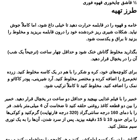
½ قاشق چایخوری قهوه فوری
طرز تهیه
خامه و قهوه را در قابلمه حرارت دهید تا خیلی داغ شود، اما کاملاً جوش
نیاید. شکلات شیری ریز خردشده خود را درون قابلمه بریزید و مخلوط را
بزنید تا براق و یکدست شود.
بگذارید مخلوط گاناش خنک شود و حداقل چهار ساعت (ترجیحاً یک شب)
آن را در یخچال قرار دهید.
برای کلوچه‌های خود، کره و شکر را با هم در یک کاسه مخلوط کنید. زرده
تخم‌مرغ را اضافه کرده و مختصر مخلوط کنید. آرد شیرینی، پودر کاکائو و
نمک را اضافه کنید. مخلوط کنید تا کاملاً ترکیب شود.
خمیر را با فیلم غذایی بپیچید و حداقل دو ساعت در یخچال قرار دهید. خمیر
را بین دو قطعه کاغذ روغنی حلقه کنید تا ضخامت آن 4 میلی‌متر باشد. فر
را با دمای 160 درجه سانتی‌گراد (320 درجه فارنهایت) گرم‌کنید و کوکی‌ها
را برای حدود 10 تا 15 دقیقه بپزید. پس از سرد شدن، آن‌ها را به یک توری
سیم منتقل کنید.
گاناش را در یک کیسه لوله‌کشی کنید و هر کلوچه را به‌دلخواه پرکنید و روی