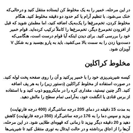
در این مرحله، خمیر را به یک مخلوط کن ایستاده منتقل کنید و درحالی‌که
خنک می‌شود، با تنظیم آرام یا کم حدود دو دقیقه مخلوط کنید. هنگام
مخلوط کردن، تخم‌مرغ‌ها را یک‌به‌یک اضافه کنید، اما مطمئن شوید که قبل
از افزودن تخم‌مرغ دیگر، تخم‌مرغ‌ها را کاملاً ترکیب کرده‌اید. قوام خمیر
خود را بررسی کنید. برای دیدن اینکه آیا قوام درست است، هنگامی‌که
دست‌وپا زدن را به سمت بالا می‌کشید، باید به پارو بچسبد و به شکل V
آویزان شود.
مخلوط کراکلین
کیسه شیرینی‌پزی خود را با خمیر پرکنید و آن را روی صفحه پخت لوله کنید.
در صورت استفاده از مخلوط کراکلین (دستور زیر) را به هر پف اضافه
کنید. اگر چنین نیستید، مقداری کره را در مایکروویو ذوب کنید و با استفاده
از برس قنادی یا انگشت خود، به‌آرامی تمام سطح را مالش دهید.
به مدت 15 دقیقه در دمای 205 درجه سانتی‌گراد (400 درجه فارنهایت)
بپزید و سپس دما را به 176 درجه سانتی‌گراد (350 درجه فارنهایت) کاهش
دهید و 20 دقیقه دیگر بپزید تا زمانی که قهوه‌ای طلایی شود. در این مرحله،
آن‌ها را از اجاق برداشته و در حالت ایدئال به توری منتقل کنید تا شیرینی‌ها