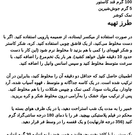
100 گرم قند کاستور
5 گرم جوش‌شیرین
نمک کوشر
طرز تهیه
در صورت استفاده از میکسر ایستاده، از ضمیمه پارویی استفاده کنید. اگر با
دست مخلوط می‌کنید، از یک قاشق چوبی استفاده کنید. کره، شکر کاستر
و شکر قهوه‌ای را کمی با هم بزنید تا مخلوط نرم شود (این کار با دست
حدود 10 دقیقه طول خواهد کشید). هر بار یک تخم‌مرغ را اضافه کنید، با
سرعت متوسط ​​مخلوط کنید و سپس اسانس وانیل را اضافه کنید.
اطمینان حاصل کنید که حداقل دو دقیقه آن را مخلوط کنید، بنابراین در آن
ترکیب شده است. در یک کاسه جداگانه و متوسط ​​، قهوه آسیاب شده، آرد
چاودار، بیکربنات سودا، کمی نمک و چیپس شکلات را با هم مخلوط کنید.
پس از ترکیب مواد خشک را به‌آرامی درون مخلوط شکر و کره بریزید.
خمیر را به مدت یک شب استراحت دهید، یا در یک ظرف هوای بسته یا
محکم در فیلم پلاستیکی بپیچید. فر را با دمای 180 درجه سانتی‌گراد گرم
کنید (356 درجه فارنهایت) و یک قفسه را در وسط فر قرار دهید.
یک سینی را با کاغذ پخت بچرخانید و خمیر خود را به اندازه 30 گرم اندازه