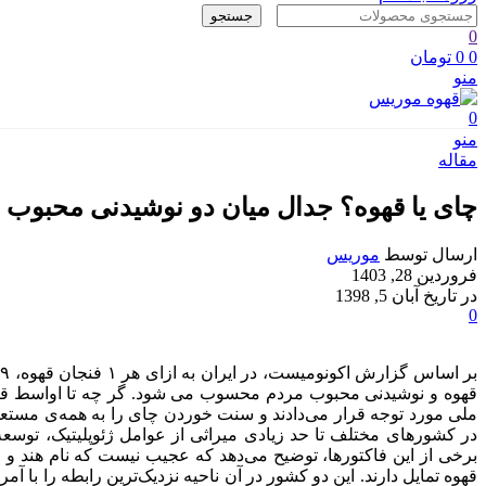
جستجو
0
0
0
تومان
منو
0
منو
مقاله
چای یا قهوه؟ جدال میان دو نوشیدنی محبوب
ارسال توسط
موریس
فروردین 28, 1403
در تاریخ آبان 5, 1398
0
قهوه و نوشیدنی محبوب مردم محسوب می شود. گر چه تا اواسط قرن
ملی مورد توجه قرار می‌دادند و سنت خوردن چای را به همه‌ی مستعمر
در کشورهای مختلف تا حد زیادی میراثی از عوامل ژئوپلیتیک، توسعه
برخی از این فاکتورها، توضیح می‌دهد که عجیب نیست که نام هند و چ
قهوه تمایل دارند. این دو کشور در آن ناحیه نزدیک‌ترین رابطه را با آم