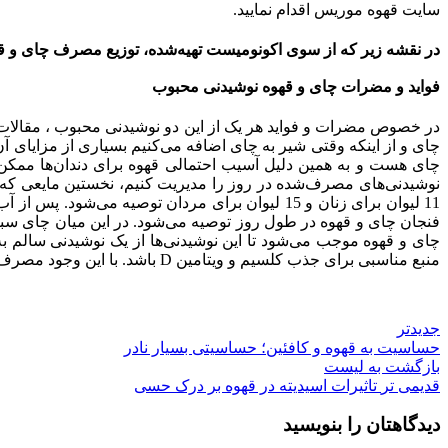
سایت قهوه موریس اقدام نمایید.
در نقشه زیر که از سوی اکونومیست تهیه‌شده، توزیع مصرف چای و قه
فواید و مضرات چای و قهوه نوشیدنی محبوب
در خصوص مضرات و فواید هر یک از این دو نوشیدنی محبوب ، مقالات 
چای و از اینکه وقتی شیر به چای اضافه می‌کنیم بسیاری از مزایای آن
چای هست و به همین دلیل آسیب احتمالی قهوه برای دندان‌ها ممک
نوشیدنی‌های مصرف‌شده در روز را مدیریت کنیم، نخستین مایعی که
فنجان چای و قهوه در طول روز توصیه می‌شود. در این میان چای سبز ب
چای و قهوه موجب می‌شود تا این نوشیدنی‌ها از یک نوشیدنی سالم ب
منبع مناسبی برای جذب کلسیم و ویتامین D باشد. با این‌ وجود مصرف بیش از حد شیر نیز برای بدن می‌تواند مضر باشد.
جدیدتر
حساسیت به قهوه و کافئین؛ حساسیتی بسیار نادر
بازگشت به لیست
قدیمی تر
تاثیرات اسیدیته در قهوه بر درک حسی
دیدگاهتان را بنویسید