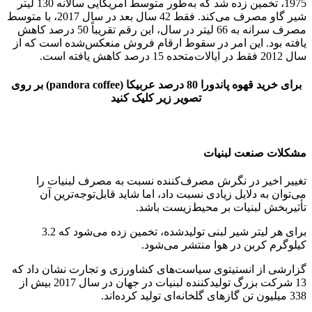
1975، تخمین زده شد که به‌طور متوسط ​​آمریکایی سالانه 130 لیتر
شیر گاو مصرف می‌کند. فقط 42 سال بعد در سال 2017، با متوسط
​​مصرف سرانه به 66 لیتر در سال، این رقم تقریباً 50 درصد کاهش
یافته بود. این امر در سقوط ارقام فروش منعکس‌شده است که از
سال 2012 فقط در ایالات‌متحده 15 درصد کاهش یافته است.
برای خرید قهوه پاندورا 80 درصد عربیکا (pandora coffee) بر روی
تصویر زیر کلیک کنید
مشکلات صنعت لبنیات
تغییر اخیر در نگرش مصرف‌کننده نسبت به مصرف لبنیات را
می‌توان به دلایل زیادی نسبت داد، اما شاید قابل‌توجه‌ترین آن
تأثیربخش لبنیات بر محیط‌زیست باشد.
برای هر لیتر شیر لبنی تولیدشده، تخمین زده می‌شود که 3.2
کیلوگرم کربن در هوا منتشر می‌شود.
گزارشی از انستیتوی سیاست‌های کشاورزی و تجارت نشان داد که
13 شرکت بزرگ تولیدکننده لبنیات در جهان در سال 2017 بیش از
338 میلیون تن گازهای گلخانه‌ای تولید کرده‌اند.