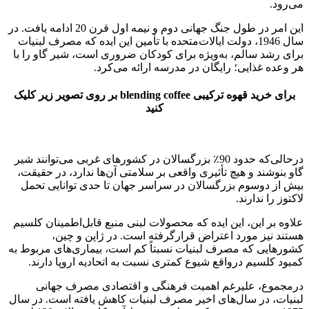
می‌رود.
این امر در طول جنگ جهانی دوم و نیمه اول قرن 20 ادامه یافت. در
سال 1946، دولت ایالات‌متحده با تأمین این ایده که مصرف لبنیات
برای رشد سالم، به‌ویژه برای کودکان ضروری است، شیر گاو را با
هر وعده غذایی؛ رایگان در مدرسه ارائه می‌کرد.
برای خرید قهوه ترکیبی blending coffee بر روی تصویر زیر کلیک
کنید
درحالی‌که حدود 90٪ بزرگسالان در کشورهای غربی می‌توانند شیر
گاو بنوشند و هیچ تأثیری واقعی بر سلامتی آن‌ها ندارد، در حقیقت،
بیش از دوسوم بزرگسالان در سراسر جهان تا حدی توانایی تحمل
لاکتوز را ندارند.
علاوه بر این، این ایده که محصولات لبنی منبع قابل‌اطمینان کلسیم
هستند نیز مورد اعتراض قرارگرفته است. در ژاپن و چین،
کشورهایی که مصرف لبنیات نسبتاً کم است، بیماری‌های مربوط به
کمبود کلسیم درواقع شیوع کمتری نسبت به اتحادیه اروپا دارند.
درمجموع، علیرغم اهمیت فرهنگی و اقتصادی مصرف جهانی
لبنیات، در سال‌های اخیر مصرف لبنیات کاهش یافته است. در سال