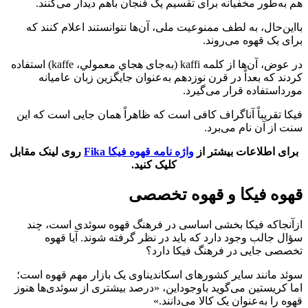
هم به‌طور مخفیانه برای تقسیم یک فنجان باهم دیدار می‌کنند.
بااین‌حال، به لطف ممنوعیت ملی، آن‌ها نتوانستند اعلام کنند که
برای یک قهوه می‌روند.
در عوض، آن‌ها از كلمه kaffi (به‌جای هجاي معمولي، kaffe) استفاده
كردند كه بعداً در قرن نوزدهم به‌عنوان جايگزين زبان عاميانه
مورداستفاده قرار می‌گیرد.
فیکا تقریباً آناگراف کافی است که ظاهراً همان جایی است که این
سنت از آن نام می‌برد.
برای اطلاعات بیشتر از
واژه نامه قهوه فیکا Fika
روی لینک مقابل
کلیک کنید.
قهوه فیکا و قهوه تخصصی
ازآنجاکه فیکا بخشی اساسی در فرهنگ قهوه سوئدی است، چند
سؤال جالب وجود دارد که باید در نظر گرفته شوند. آیا قهوه
تخصصی جایی در فرهنگ فیکا دارد؟
سوئد مانند سایر کشورهای اسکاندیناوی یک بازار مهم قهوه است؛
اما کریستین می‌گوید باوجوداین، «درصد بیشتری از سوئدی‌ها هنوز
قهوه را به‌عنوان یک کالا می‌دانند.»