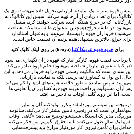
دور برگشت» نیز شناخته می‌شود) اختصاص می‌یابد.
سپس قهوه سبز به یک نماینده بازاریابی تحویل داده می‌شود، وی یک
کاتالوگ برای تعداد زیادی از آن‌ها تهیه می‌کند. سپس این کاتالوگ به
بازرگانانی که در حراج هفتگی آینده شرکت خواهند کرد، منتقل
می‌شود. در طبقه حراج (همچنین به‌عنوان طبقه معاملات شناخته
می‌شود) خریداران قهوه را پیشنهاد می‌دهند و به‌عنوان استاندارد
برای حراج، بالاترین پیشنهاددهنده برنده آن قسمت خاص است.
برای
خرید قهوه عربیکا کنیا
(kenya) بر روی لینک کلیک کنید
با پرداخت قیمت قهوه، کارگر انبار که قهوه در آن نگهداری می‌شود
(در کنیا به‌عنوان انباردار شناخته می‌شود) حکم قهوه صادر می‌کند.
این سندی است که مالکیت رسمی قهوه را به خریدار می‌دهد. با این
حال، این پول به کشاورز نمی‌رسد، بلکه به نماینده بازاریابی
می‌رسد. سپس نماینده به‌طور خلاصه هزینه‌های آن‌ها را کم می‌کند.
پس‌ازآن مسئولیت پرداخت هزینه قهوه به کشاورزان یا تعاونی ها
است، اما این روند گاهی اوقات به تأخیر می‌افتد.
درنتیجه، این سیستم موردانتقاد مکرر تولیدکنندگان و سایر
سهامداران است که در زنجیره تأمین بیشتر کار می‌کنند. سالومه
مورینگی مدیر یک ایستگاه شستشو توضیح می‌دهد: «گاهی اوقات
تقریباً یک سال طول می‌کشد تا ما حقوق بگیریم. من فکر می‌کنم
حداقل برای تأمین نیروی کار موردنیاز مزارع باید پیشرفت‌هایی
داشته باشیم.»