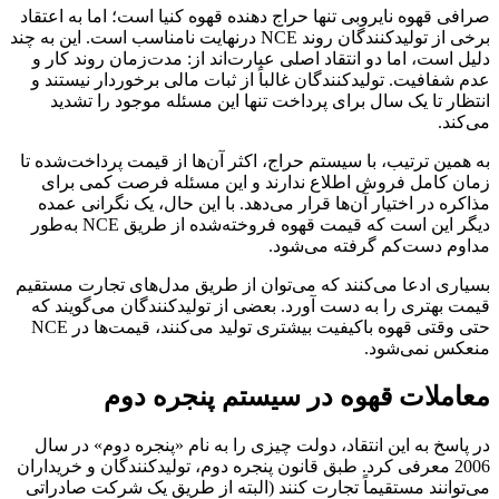
صرافی قهوه نایروبی تنها حراج دهنده قهوه کنیا است؛ اما به اعتقاد
برخی از تولیدکنندگان روند NCE درنهایت نامناسب است. این به چند
دلیل است، اما دو انتقاد اصلی عبارت‌اند از: مدت‌زمان روند کار و
عدم شفافیت. تولیدکنندگان غالباً از ثبات مالی برخوردار نیستند و
انتظار تا یک سال برای پرداخت تنها این مسئله موجود را تشدید
می‌کند.
به همین ترتیب، با سیستم حراج، اکثر آن‌ها از قیمت پرداخت‌شده تا
زمان کامل فروش اطلاع ندارند و این مسئله فرصت کمی برای
مذاکره در اختیار آن‌ها قرار می‌دهد. با این حال، یک نگرانی عمده
دیگر این است که قیمت قهوه فروخته‌شده از طریق NCE به‌طور
مداوم دست‌کم گرفته می‌شود.
بسیاری ادعا می‌کنند که می‌توان از طریق مدل‌های تجارت مستقیم
قیمت بهتری را به دست آورد. بعضی از تولیدکنندگان می‌گویند که
حتی وقتی قهوه باکیفیت بیشتری تولید می‌کنند، قیمت‌ها در NCE
منعکس نمی‌شود.
معاملات قهوه در سیستم پنجره دوم
در پاسخ به این انتقاد، دولت چیزی را به نام «پنجره دوم» در سال
2006 معرفی كرد. طبق قانون پنجره دوم، تولیدکنندگان و خریداران
می‌توانند مستقیماً تجارت کنند (البته از طریق یک شرکت صادراتی