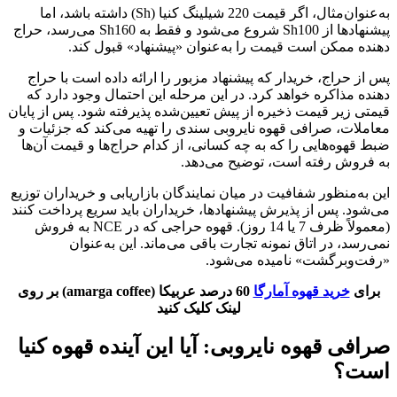
به‌عنوان‌مثال، اگر قیمت 220 شیلینگ کنیا (Sh) داشته باشد، اما
پیشنهاد‌ها از Sh100 شروع می‌شود و فقط به Sh160 می‌رسد، حراج
دهنده ممکن است قیمت را به‌عنوان «پیشنهاد» قبول کند.
پس از حراج، خریدار که پیشنهاد مزبور را ارائه داده است با حراج
دهنده مذاکره خواهد کرد. در این مرحله این احتمال وجود دارد که
قیمتی زیر قیمت ذخیره از پیش تعیین‌شده پذیرفته شود. پس از پایان
معاملات، صرافی قهوه نایروبی سندی را تهیه می‌کند که جزئیات و
ضبط قهوه‌هایی را که به چه کسانی، از کدام حراج‌ها و قیمت آن‌ها
به فروش رفته است، توضیح می‌دهد.
این به‌منظور شفافیت در میان نمایندگان بازاریابی و خریداران توزیع
می‌شود. پس از پذیرش پیشنهاد‌ها، خریداران باید سریع پرداخت کنند
(معمولاً ظرف 7 یا 14 روز). قهوه حراجی که در NCE به فروش
نمی‌رسد، در اتاق نمونه تجارت باقی می‌ماند. این به‌عنوان
«رفت‌وبرگشت» نامیده می‌شود.
برای
خرید قهوه آمارگا
60 درصد عربیکا (amarga coffee)
بر روی
لینک کلیک کنید
صرافی قهوه نایروبی: آیا این آینده قهوه کنیا
است؟