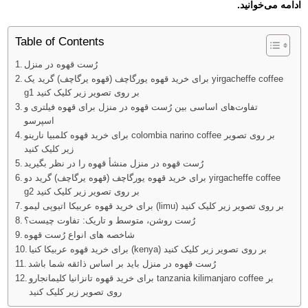
ادامه می‌خوانید.
Table of Contents
رُست قهوه در منزل
برای خرید قهوه یورگاچف (قهوه یرگاچف) گرید یک yirgacheffe coffee
g1 بر روی تصویر زیر کلیک کنید
تفاوت‌های اساسی بین رُست قهوه در منزل برای قهوه فیلتری و
اسپرسو
برای خرید قهوه کلمبیا نارینو colombia narino coffee بر روی تصویر
زیر کلیک کنید
رُست قهوه در منزل منشأ قهوه را در نظر بگیرید
برای خرید قهوه یورگاچف (قهوه یرگاچف) گرید دو yirgacheffe coffee
g2 بر روی تصویر زیر کلیک کنید
برای خرید قهوه عربیکا اتیوپی لیمو (limu) بر روی تصویر زیر کلیک کنید
رُست روشن، متوسط ​​و تاریک: تفاوت چیست؟
شاخصه های انواع رُست قهوه
برای خرید قهوه عربیکا کنیا (kenya) بر روی تصویر زیر کلیک کنید
رُست قهوه در منزل باید بر اساس ذائقه شما باشد
برای خرید قهوه تانزانیا کلیمانجارو tanzania kilimanjaro coffee بر
روی تصویر زیر کلیک کنید