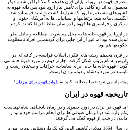
مصرف قهوه در اروپا تا پایان قرن هفدهم کاملا فراگیر شد و دیگر
محصول به اندازه کافی برای تأمین نیاز اروپا نبود پس دانه قهوه به
کشورهای مستعمره اروپا که شرایط کشت داشتند فرستاده شد.
انگلیسی ها به هند، پرتغالیها و اسپانیایی ها به آمریکای جنوبی و
مرکزی و فرانسوی ها قهوه را در سایر نقاط افریقا کشت کردند.
در اروپا نیز قهوه خانه ها به محل معاشرت، مطالعه و تبادل نظر
تبدیل شده بود اما غیر از این جایی برای گردهمایی افراد نامطلوب
حکومتها هم بود.
در قرن هجدهم ریشه های فکری انقلاب فرانسه در کافه ای در
پاریس به نام پروپ شکل گرفت. چارلز دوم در مورد قهوه خانه می
گوید : قهوه خانه ها جایی برای شایعات، خرافات و سخنان زشت و
ناپسند در مورد پادشاه و دولتمردان اوست.
پیشنهاد می‌شود حتما مطالعه کنید ←
فواید قهوه برای مردان
!
تاریخچه قهوه در ایران
اما قهوه در ایران در دوره صفوی و در زمان پادشاهی شاه تهماسب
یکم وارد شد در آنزمان صوفی ها برای انجام مراسم خود و بیدار
ماندن در شب از قهوه کمک می گرفتند.
در سال 1664 میلادی کاشف الدین که یک داروشناس بود در مورد