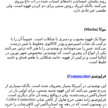
روند یکسان خیساندن دانه‌های آسیاب شده در آب داغ پیروی
می‌کنند. باآنکه این‌یک روش سنتی برای دم کردن قهوه است، ولی
طعمی غیرعادی دارد.
موکا (Mocha)
موکا یک قهوه محبوب و دسری با شکلات است. عموماً آن را با
ترکیب یک شات اسپرسو و پودر کاکائوی مخلوط با شیر درست
می‌کنند. شیر را می‌جوشانند و نوشیدنی را با هنر لاته تزئین می‌کنند.
یکی از انواع آن بیچرین است که نوشیدنی مخصوص شهر تورین در
ایتالیا است و ترکیبی از قهوه، خامه شکلاتی با طعم فندق و خامه
غلیظ است.
فراپوچینو (
Frappuccino
)
این نوشیدنی در آمریکا بسیار معروف شده است. باآنکه بسیاری از
مردم تصور می‌کنند که این قهوه شبیه بستنی، برای اولین بار در
استارباکس درست‌شده، ولی درواقع ریشه آن جای دیگری است.
فراپوچینو زاده ذهنی جرج هاول از کافی شاپ Coffee Connection
در بوستون است که در دهه نود استارباکس این کافی‌شاپ را خرید.