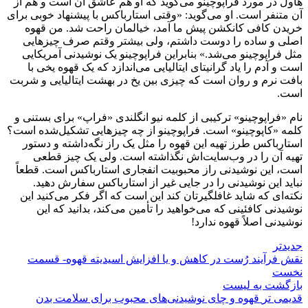
هاول در مورد فراپوچینو می‌گوید که او هم عاشق آن است و هم از
آن متنفر است. او می‌گوید: «وقتی استارباکس با پیشنهاد خوبی برای
خریدن کافی کانکشن پیش ما آمد، خیالمان راحت شد. من قهوه
اصلی و ساده را دوست داشتم، ولی بیشتر وقتم صرف چیزهایی
مثل فراپوچینو می‌شد.» بنابراین فراپوچینو یک نوشیدنی آمریکایی
است و آدم را یاد گرانیتای ایتالیایی می‌اندازد که یک قهوه یخی با
بافت نرم و روان است که چیزی بین یخ در بهشت ایتالیایی و شربت
است.
نام «فراپوچینو» ترکیبی از کلمه نیو انگلندی «فراپ» برای بستنی و
کلمه «کاپوچینو» است. فراپوچینو از چه چیزهایی تشکیل‌شده است؟
استارباکس طرز تهیه این قهوه را مثل یک راز نگه‌داشته و دستور
تهیه آن را در وب‌سایت‌اش نگذاشته است. ولی یک چیز قطعی
است، این نوشیدنی راز محبوبیت انفجاری استارباکس است. قطعاً
نباید این نوشیدنی را در جایی غیر از استارباکس سفارش دهید.
نکته‌ای که شاید غافلگیرتان کند این است که اگر فکر می‌کنید این
نوشیدنی کافئینی که می‌خواهید را تأمین می‌کند، بدانید که این
نوشیدنی اصلاً قهوه ندارد!
جدیدتر
نقش فرآیند رُست در کاهش و یا افزایش اسیدیته قهوه- قسمت
نخست
بازگشت به لیست
قدیمی تر
قهوه و چای نوشیدنی‌های محبوب برای سلامت بدن