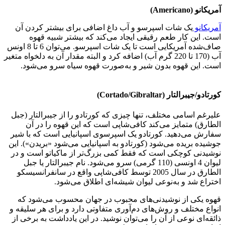
آمریکانو (Americano)
آمریکانو
یک شات اسپرسو و آب داغ اضافی برای بیشتر کردن آن
است. این کار طعم رقیقی ایجاد می‌کند که بیشتر شبیه قهوه
صاف‌شده آمریکایی است تا یک شات اسپرسو. می‌توان 6 تا 8 اونس
آب (170 تا 220 گرم آب) اضافه کرد و البته مقدار آن به دلخواه متغیر
است. این قهوه بدون شیر و به‌صورت قهوه سیاه سرو می‌شود.
کورتادو/جیبرالتار (Cortado/Gibraltar)
علیرغم اسامی مختلف، تنها چیزی که کورتادو را از جیبرالتار (جبل
الطارق) متمایز می‌کند کافی‌شاپی است که این قهوه را در آن
سفارش می‌دهید. کورتادو یک اسپرسوی اسپانیایی است که با شیر
جوشیده بریده می‌شود (کورتادو به اسپانیایی می‌شود «بریدن»). این
نوشیدنی کوچکی است که فقط کمی بزرگ‌تر از ماکیاتو است و در
لیوان 4 اونسی (110 گرمی) سرو می‌شود. نام جیبرالتار یا جبل
الطارق در سال 2005 توسط کافی‌شاپی واقع در سانفرانسیسکو
اختراع شد و به‌نوعی لیوان شیشه‌ای اطلاق می‌شود.
قهوه یکی از نوشیدنی‌های محبوب در جهان محسوب می‌شود که
انواع مختلف و روش‌های دم‌آوری متفاوتی دارد و برای هر سلیقه و
ذائقه‌ای نوعی از آن را می‌توان نوشید. در این یادداشت به برخی از