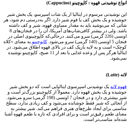
انواع نوشیدنی قهوه : کاپوچینو (Cappucino)
این نوشیدنی مرسوم در ایتالیا از یک شات اسپرسو، یک بخش شیر
جوشیده و یک بخش کف یا فوم شیر دارد. اگر به‌درستی دم شود، هر
شاتی که می‌نوشید باید به مقدار مساوی قهوه، شیر و کف داشته
باشد. ولی در بیشتر کافی‌شاپ‌های آمریکا، آن را در فنجان‌های 8
اونسی (226 گرمی) سرو می‌کنند. درحالی‌که کاپوچینوی اصلی در
فنجان 5 اونسی (140 گرمی) سرو می‌شود.
کاپوچینو
به معنای «کلاه
کوچک» است و به لایه باریک کف در بالای قهوه اطلاق می‌شود. در
ایتالیا هرگز پس از وعده غذایی یا بعد از 11 صبح، کاپوچینو نوشیده
نمی‌شود.
لاته (Latte)
قهوه لاته
یک نوشیدنی اسپرسوی ایتالیایی است که دو بخش شیر
جوشیده و یک بخش قهوه دارد. معمولاً از کاپوچینو بزرگ‌تر است و
شیر بیشتری دارد و در فنجان 7 اونسی (198 گرمی) سرو می‌شود.
از آنجائی که شیر فقط جوشانده می‌شود و کف زیادی ندارد، سطح
مناسبی برای ایجاد طرح‌های هنری فراهم می‌کند. شیر بیشتر به
معنای طعم رقیق‌تر است و برای افرادی که تازه با طعم قهوه آشنا
شده‌اند مناسب‌تر است.