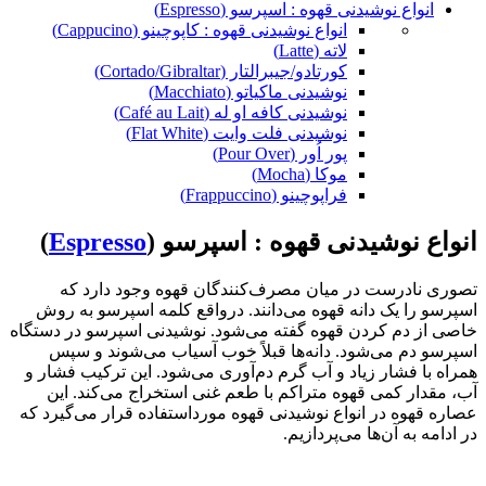
انواع نوشیدنی قهوه : اسپرسو (Espresso)
انواع نوشیدنی قهوه : کاپوچینو (Cappucino)
لاته (Latte)
کورتادو/جیبرالتار (Cortado/Gibraltar)
نوشیدنی ماکیاتو (Macchiato)
نوشیدنی کافه او له (Café au Lait)
نوشیدنی فلت وایت (Flat White)
پور اُور (Pour Over)
موکا (Mocha)
فراپوچینو (Frappuccino)
انواع نوشیدنی قهوه : اسپرسو (
Espresso
)
تصوری نادرست در میان مصرف‌کنندگان قهوه وجود دارد که
اسپرسو را یک دانه قهوه می‌دانند. درواقع کلمه اسپرسو به روش
خاصی از دم کردن قهوه گفته می‌شود. نوشیدنی اسپرسو در دستگاه
اسپرسو دم می‌شود. دانه‌ها قبلاً خوب آسیاب می‌شوند و سپس
همراه با فشار زیاد و آب گرم دم‌آوری می‌شود. این ترکیب فشار و
آب، مقدار کمی قهوه متراکم با طعم غنی استخراج می‌کند. این
عصاره قهوه در انواع نوشیدنی قهوه مورداستفاده قرار می‌گیرد که
در ادامه به آن‌ها می‌پردازیم.