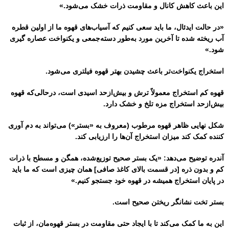
این باعث کاهش کانال و مقاومت ذرات خشک می‌شود.»
«در حالت ایدئال، ما باید سعی کنیم که آسیاب‌های قهوه ما از اولین قطره
آب ریخته شده تا آخرین مورد به‌طور دسته‌جمعی و یکنواخت عصاره گیری
شود.»
استخراج یکنواخت‌تر باعث چشیدن بهتر قهوه فیلتری می‌شود.
قهوه کم استخراج معمولاً ترش و بیش‌ازحد اسیدی است، درحالی‌که قهوه
بیش‌ازحد استخراج مزه تلخ و خشک دارد.
شکل نهایی ظاهر قهوه مرطوب (معروف به «بستر») می‌تواند به دم آوری
کننده کمک کند میزان استخراج آن‌ها را ارزیابی کند.
آندره توضیح می‌دهد: «یک بستر صحیح توزیع‌شده، همگن و مسطح با ذرات
کم و بدون ذره [در قسمت بالای کاغذ صافی] همان چیزی است که ما باید
در پایان استخراج همیشه در قهوه خود جستجو کنیم.»
بستر تخت نشانگر ریختن صحیح است.
این به ما کمک می‌کند تا با ایجاد حتی مقاومت در بستر قهوه‌مان، از ثبات