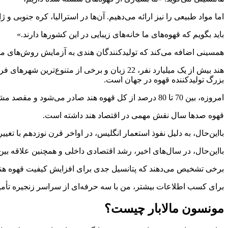
اما مواد طبیعی را نیز ارائه می‌دهیم. آن‌ها در استرالیا، کره جنوبی 
باید بگویم که قهوه‌های ما خانه‌های زیبایی در این کشورها دارند.»
همسینی اضافه می‌کند که تولیدکنندگان هندی به آزمایش روش‌های مخت
هند بیش از یک میلیارد نفر، 22 زبان و برخی 
بزرگ تولیدکننده قهوه در جهان است.
امروزه، بین 70 تا 80 درصد از کل قهوه هند صادر می‌شود و مقصد مشترک این قهوه‌ها شامل ایتالیا (که تقریباً 30٪ صادرات قهوه هند را تشکیل می‌دهد)، آلمان، روسیه و اسپانیا است.
قهوه صدها سال نقش مهمی در اقتصاد هند داشته است.
بااین‌حال، به دلیل نفوذ استعمار انگلیس، در اواخر قرن نوزدهم با تغیی
بااین‌حال، در سال‌های اخیر، رشد اقتصادی داخلی و همچنین علاقه بی
برخی تشخیص می‌دهند که پتانسیل جدی برای افزایش کیفیت قهوه هند
برای کسب اطلاعات بیشتر، من با سه حرفه‌ای از سراسر زنجیره تأمین
مونسون مالابار چیست؟