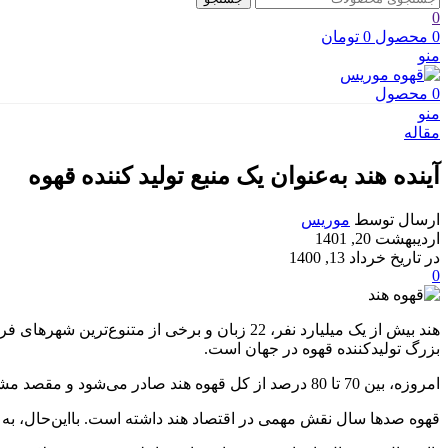
0
0
محصول
0
تومان
منو
0
محصول
منو
مقاله
آینده هند به‌عنوان یک منبع تولید کننده قهوه
ارسال توسط
موریس
اردیبهشت 20, 1401
در تاریخ خرداد 13, 1400
0
هند بیش از یک میلیارد نفر، 22 زبان و برخی 
بزرگ تولیدکننده قهوه در جهان است.
امروزه، بین 70 تا 80 درصد از کل قهوه هند صادر می‌شود و مقصد مشترک این قهوه‌ها شامل ایتالیا (که تقریباً 30٪ صادرات قهوه هند را تشکیل می‌دهد)، آلمان، روسیه و اسپانیا است.
قهوه صدها سال نقش مهمی در اقتصاد هند داشته است. بااین‌حال، به دل