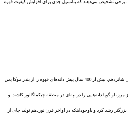
ست. برخی تشخیص می‌دهند که پتانسیل جدی برای افزایش کیفیت قهوه
از بین راه‌های انتقال دانه‌های قهوه، حمل آن‌ها با ریشه یکی از معمول‌ترین روش‌هاست. بااین‌حال ظاهراً چنین است که بابا بودان، صوفی قرن شانزدهم، بیش از 400 سال پیش دانه‌های قهوه را از بندر موکا یمن
رز، او گویا دانه‌هایی را در تپه‌ای در منطقه چیکماگالور کاشت و
گتر رشد کرد و باوجوداینکه در اواخر قرن نوزدهم تولید چای از