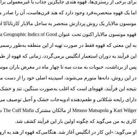
برای برخی از رستری‌ها، قهوه هندی جایگزین جذاب یا غیرمعمولی ب
اما یک قهوه منحصربه‌فرد وجود دارد که هند قرن‌هاست، آن را صادر می
مونسون مالابار یک روش پردازش منحصر به ساحل مالابار کارناتاکا 
قهوه مونسون مالابار اکنون تحت عنوان India Geographic Indics of Good ارائه می‌شود،
به این معنی که قهوه فقط در صورت تهیه از این منطقه به‌طور رسمی
این فرآیند به دوران استعمار انگلیس برمی‌گردد، زمانی که قهوه از طری
پس از برداشت، حبوبات به مدت سه تا چهار ماه در معرض باران موسمی 
در این روش، دانه‌ها متورم می‌شوند، اسیدیته اصلی خود را از دست 
نتیجه این فرآیند، قهوه‌ای است که اغلب به‌صورت سنگین، تند و خشک،
دارای رایحه شکلاتی و طعم‌دهنده ادویه‌جات خشک و آجیل توصیف می
Kari Wilger و Mmuso Matsapola از مالکان مشترک The Cuff Mafia در لوئیزویل، کنتاکی سال گذشته Monsoon Malabar را به لیست پیشنهادهای خود معرفی کردند.
کاری به من می‌گوید که چگونه اولین بار این فرآیند کشف شد.
او می‌گوید: «این کار در انگلیس آغاز شد. هنگامی‌که قهوه از هند به ار