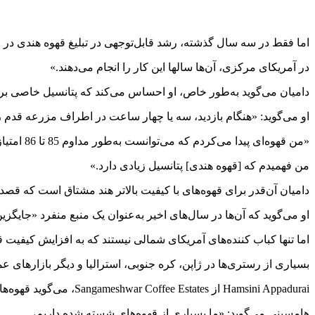
اما فقط در سه سال گذشته، رشد قابل‌توجهی در تبلیغ قهوه هندی در ای
در آمریکای مرکزی، آن‌ها سالها این کار را انجام می‌دهند.»
دامیان می‌گوید به‌طور خاص، او احساس می‌کند که پتانسیل خاصی برا
او می‌گوید: «هنگام بازدید، سه یا چهار ساعت در اطراف مزرعه قدم ز
«من قهوه‌ای پیدا می‌کردم که می‌توانست به‌طور مداوم 85 تا 86 امتیاز به دست آورد که برای یک ترکیب کاملاً شگفت‌انگیز است.
من فهمیدم که [قهوه هندی] پتانسیل زیادی دارد.»
دامیان آن‌قدر برای قهوه‌های با کیفیت بالاتر هند مشتاق است که قصد
او می‌گوید که آن‌ها در سال‌های اخیر به‌عنوان یک منبع منفرد «جایگز
اما تنها کباب کننده‌های آمریکای شمالی نیستند که به افزایش کیفیت ق
بسیاری از رستری‌ها در ژاپن، کره جنوبی، استرالیا و دیگر بازارهای
Hamsini Appadurai از Sangameshwar Coffee Estates، می‌گوید قهوه‌های تک فرآوری شده طبیعی آن‌ها بسیار محبوب هستند.
هامسینی می‌گوید: «ما بسیاری از قهوه‌های شسته شده داریم،