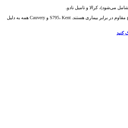
روبوستا و عربیکا در هند به‌طور گسترده رشد می‌شود، اما از آنجا که زنگ‌زدگی برگ قهوه یک مسئله واقعی است، تولیدکنندگان به دنبال انواع مقاوم در برابر بیماری هستند. S795، Kent و Cauvery همه به دلیل