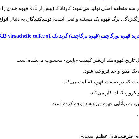
 کارناتاکا (بیش از 70٪ قهوه هندی را شامل می‌شود)، کرالا و تامیل نادو.
قهوه یورگاچف (قهوه یرگاچف) گرید یک yirgacheffe coffee g1 کلیک کنید
طول تاریخ قهوه هند ازنظر کیفیت «پایین» محسوب می‌شده است
ن یک منبع واحد فروخته شود.
 است که در صنعت قهوه فعالیت می‌کند.
بز، به توانایی قهوه ویژه هند توجه کرده است.
 دارای ظرفیت‌های عظیم است.»