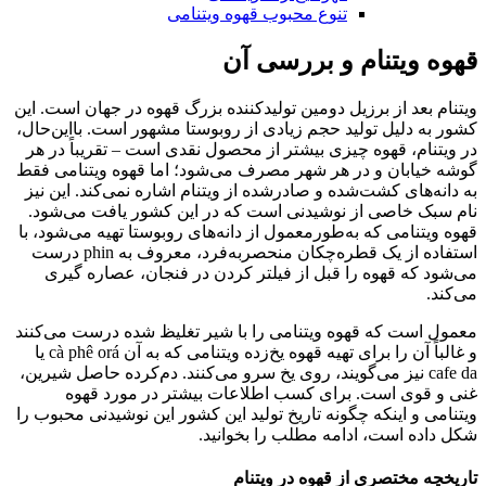
تنوع محبوب قهوه ویتنامی
قهوه ویتنام و بررسی آن
ویتنام بعد از برزیل دومین تولیدکننده بزرگ قهوه در جهان است. این
کشور به دلیل تولید حجم زیادی از روبوستا مشهور است. بااین‌حال،
در ویتنام، قهوه چیزی بیشتر از محصول نقدی است – تقریباً در هر
گوشه خیابان و در هر شهر مصرف می‌شود؛ اما قهوه ویتنامی فقط
به دانه‌های کشت‌شده و صادرشده از ویتنام اشاره نمی‌کند. این نیز
نام سبک خاصی از نوشیدنی است که در این کشور یافت می‌شود.
قهوه ویتنامی که به‌طورمعمول از دانه‌های روبوستا تهیه می‌شود، با
استفاده از یک قطره‌چکان منحصربه‌فرد، معروف به phin درست
می‌شود که قهوه را قبل از فیلتر کردن در فنجان، عصاره گیری
می‌کند.
معمول است که قهوه ویتنامی را با شیر تغلیظ شده درست می‌کنند
و غالباً آن را برای تهیه قهوه یخ‌زده ویتنامی که به آن cà phê orá یا
cafe da نیز می‌گویند، روی یخ سرو می‌کنند. دم‌کرده حاصل شیرین،
غنی و قوی است. برای کسب اطلاعات بیشتر در مورد قهوه
ویتنامی و اینکه چگونه تاریخ تولید این کشور این نوشیدنی محبوب را
شکل داده است، ادامه مطلب را بخوانید.
تاریخچه مختصری از قهوه در ویتنام