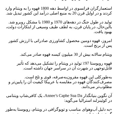
استعمارگران فرانسوی در اواسط دهه 1800 قهوه را به ویتنام وارد
کردند و در اوایل قرن 20 به منبع اصلی درآمد این کشور تبدیل شد.
تولید در طول جنگ در دهه‌های 1970 و 1980 با مشکل روبرو شد.
بااین‌حال، در پایان قرن، به لطف طیف وسیعی از ابتکارات دولت،
بهبود یافت.
امروز، قهوه دومین محصول کشاورزی صادراتی با ارزش کشور
پس از برنج است.
ویتنام سالانه بیش از 30 میلیون کیسه قهوه صادر می‌کند.
قهوه روبوستا 97٪ تولید در ویتنام را تشکیل می‌دهد که تأثیر
قابل‌توجهی در شهرت آن در سراسر جهان داشته است.
به‌طورکلی این قهوه مقرون‌به‌صرفه، قوی و تلخ است.
مصرف‌کنندگان قهوه در مقایسه با عربیکا کیفیت آن را پایین‌تر و
مطلوب‌تر می‌دانند.
آن نگوین بنیانگذار Annee’s Caphe Sua Da، یک کافی‌شاپ ویتنامی
در کوئینزلند استرالیا می‌گوید:
«به دلیل آب‌وهوای مناسب و توپوگرافی در ویتنام، روبوستا به‌طور