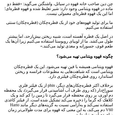
چن دین صاحب خانه قهوه در سیاتل، واشنگتن می‌گوید: «فقط دو
ماده در قهوه ویتنامی وجود دارد: شیر تغلیظ شده و قهوه قطره‌ای؛
اما این یک قهوه قطره‌ای معمولی نیست.
ما برای تولید قهوه‌های خود از یک قطره‌چکان (قطره‌چکان) سنتی
استفاده می‌کنیم.
در اصل یک قطره آهسته است، شبیه ریختن بیش‌ازحد، اما بیشتر
طول می‌کشد. ما از لوبیای روبوستا استفاده می‌کنیم زیرا آن‌ها یک
طعم قوی، جسورانه و مغذی تولید می‌کنند.»
چگونه قهوه ویتنامی تهیه می‌شود؟
قهوه ویتنامی همیشه با فین تهیه می‌شود. این یک قطره‌چکان
ویتنامی است که شباهت‌هایی به مطبوعات فرانسه و ریختن
استاندارد روی قطره‌چکان فیلتری دارد.
برخلاف اکثر قطره‌چکان‌های دیگر، phin از یک فیلتر فلزی
سوراخ‌دار (که روی ظرف آب آشامیدنی قرار می‌گیرد)، یک محفظه
دم آوری، بر روی محفظه قرار می‌گیرد تا زمین را کم کند و یک
کلاهک که گرما را ذخیره می‌کند تشکیل شده است. از فیلتر کاغذی
استفاده نمی‌کند و به‌آرامی نسبت به گزینه‌های دیگر مانند Hario
V60 دم می‌کند، به این معنی که قهوه برای مدت طولانی‌تر زمان
برای دم آوری نیاز دارد.