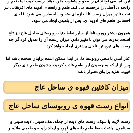
تیره اما می توانند آن را محو و متفاوت جلوه دهند. رست لایت اما طعم و
رایحه ی آجیلی را برجسته می کند. طعم و رایحه ی ادویه های افریقایی نیز
تحت تاثیر میزان رست تا اندازه ای متفاوت احساس می شود. قله ی
احساس طعم های ادویه ای، پس از بلعیدن ایجاد می شود.
همچون بیشتر روبوستاها از سایر نقاط دنیا، روبوستای ساحل عاج نیز تلخ
است. بندرت می توان با تغییر دادن میزان رست آن را تعدیل کرد گر چه
رست های تیره تر، تلخی بیشتری ایجاد خواهد کرد.
کنار آمدن با تلخی روبوستا ها، در ابتدا ممکن است برایتان سخت باشد اما
پس از اینکه به چسیدن این طعم عادت کردید، چشیدن طعم های دیگر
قهوه، شاید برایتان دشوار باشد.
میزان کافئین
قهوه ی ساحل عاج
انواع رست قهوه ی روبوستای ساحل عاج
رست لایت یا سبک: رست های لایت از جمله، هف سیتی، لایت سیتی و
سینامون، باعث حفظ طعم دانه های قهوه و ایجاد رایحه و طعمی ملایم و