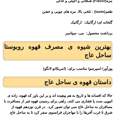
مزه(Flavor) شکلاتی و آجیلی و خاکی
طعم(taste) : تلخی بالا. مزه های چوبی و خشن
گلخانه ای/ ارگانیک:
ارگانیک
برداشت محصول:
می- سپتامبر
بهترین شیوه ی مصرف قهوه روبوستا
ساحل عاج
پورآور/ اسپرسو/ مناسب برای: (امریکانو-لانگو)
داستان قهوه ی ساحل عاج
حالا که افسانه ها و تاریخ به هم پیچیده اند و بر این باور که قهوه، زاده ی
اتیوپی ست پا فشاری می کنند، راهی برای رسیدن قهوه غیر از مسافرت با
مسافران به ساحل عاج نمی توان تصور کرد.
در قرن نوزدهم قهوه از
شرق تا غرب آفریقا را با مهاجران فرانسوی سفر کرد تا به ساحل عاج