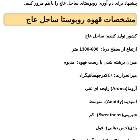
پیشنهاد برای دم آوری روبوستای ساحل عاج را با هم مرور کنیم.
مشخصات قهوه روبوستا ساحل عاج
کشور تولید کننده: ساحل عاج
ارتفاع از سطح دریا:
600-1300 متر
میزان برشته شدن یا رست قهوه:
مدیوم
میزانحرارت: 217درجهسانتیگراد
آروما(Aroma) رایحه ای غنی
اسیدیته(Acidity): متوسط
شیرینی(Sweetness): کم
بادی(حس دهانی): فول