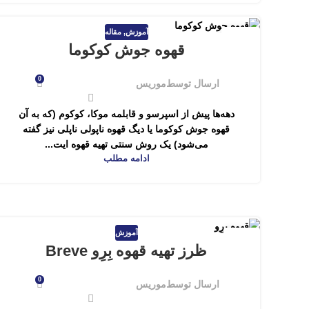
آموزش
,
مقاله
10
قهوه جوش کوکوما
فروردین
0
ارسال توسط
موریس
دهه‌ها پیش از اسپرسو و قابلمه موکا، کوکوم (که به آن
قهوه جوش کوکوما یا دیگ قهوه ناپولی ناپلی نیز گفته
می‌شود) یک روش سنتی تهیه قهوه ایت...
ادامه مطلب
آموزش
07
ظرز تهیه قهوه بِرِو Breve
اسفند
0
ارسال توسط
موریس