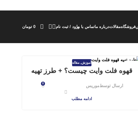
س
فروشگاه
مقالات
درباره ما
تماس با ما
ورود / ثبت نام
0
تومان
آموزش
,
مقاله
12
قهوه فلت وایت چیست؟ + طرز تهیه
روردین
0
ارسال توسط
موریس
ادامه مطلب