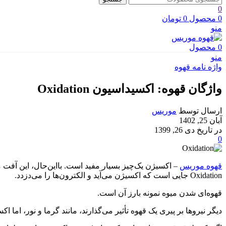
0
0
محصول
0
تومان
منو
0
محصول
منو
واژه نامه قهوه
واژگان قهوه: اکسیداسیون Oxidation
ارسال توسط
موریس
آبان 25, 1402
در تاریخ دی 26, 1399
0
قهوه موریس
– اکسیژن یک‌چیز بسیار مفید است. بااین‌حال، این آفت
Oxidation جایی است که اکسیژن می‌آید و الکترون‌ها را می‌دزدد.
قهوه‌ای شدن میوه نمونه بارز آن است.
دیگر نیروها بر پیری یک قهوه تأثیر می‌گذارند، مانند گرما و نور، اما 