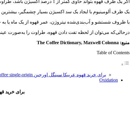
اگر یک ظرف قهوه بتواند حاوی کمتر از 1 درصد اکسیژن باشد، طراوت قهوه برای مدت‌زمان شگفت‌انگیزی افزایش می‌یابد.
یک ظرف آلومینیوم با ایجاد یک سد اکسیژن بسیار چشمگیر، بیشترین عم
با ظروف شستشو و آب‌بندی‌شده نیتروژن، عمر قهوه از یک ماه یا به چ
درحالی‌که می‌توان از لحظه تفت دادن قهوه، طراوت را به‌صورت عین
منبع:
The Coffee Dictionary, Maxwell Colonna
Table of Contents
برای خرید قهوه عربیکا سینگل اورجین arabica coffee single-origin بر روی تصویر زیر کلیک کنید
Oxidation
برای خرید قهوه عربیکا سینگل او