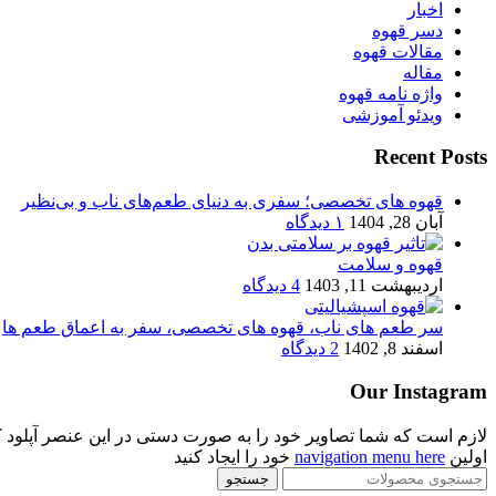
اخبار
دسر قهوه
مقالات قهوه
مقاله
واژه نامه قهوه
ویدئو آموزشی
Recent Posts
قهوه های تخصصی؛ سفری به دنیای طعم‌های ناب و بی‌نظیر
آبان 28, 1404
۱ دیدگاه
قهوه و سلامت
اردیبهشت 11, 1403
4 دیدگاه
سر طعم های ناب، قهوه های تخصصی، سفر به اعماق طعم ها
اسفند 8, 1402
2 دیدگاه
Our Instagram
لازم است که شما تصاویر خود را به صورت دستی در این عنصر آپلود کنید. در غ
اولین
navigation menu here
خود را ایجاد کنید
جستجو