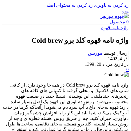
رد کردن به ناوبری
رد کردن به محتوای اصلی
منو
0
محصول
واژه نامه قهوه
واژه نامه قهوه کلد برو Cold brew
ارسال توسط
موریس
آذر 4, 1402
در تاریخ مرداد 20, 1399
0
واژه نامه قهوه کلد برو Cold brew در همه‌جا وجود دارد، از کافی
شاپ های کلاسیک و محلی گرفته تا کمپانی های کافه های
زنجیرهای چندملیتی. این نوشیدنی نسبتاً جدید در صنعت قهوه
محسوب می‌شود. روش دم آوری این قهوه یک اصل بسیار ساده
دارد: قهوه به‌جای داغ با آب سرد دم می‌شود. ازآنجاکه گرما در جذب
آب کمک می‌کند، شما باید این کار را با افزایش چشمگیر زمان
دم‌آوری، جبران کنید، چه از طریق روش آهسته قطره‌ای و چه از
روش بسیار آهسته. کلد برو همیشه به‌جای دقایقی، ساعت‌ها طول
می‌کشد. بااین‌حال، زمان، مشابه گرما عمل نمی‌کند و استخراج