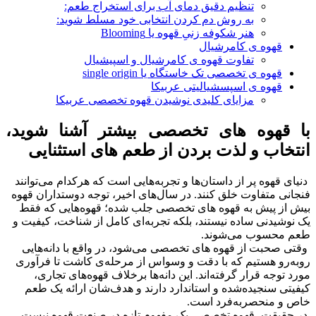
تنظیم دقیق دمای آب برای استخراج طعم:
به روش دم کردن انتخابی خود مسلط شوید:
هنر شکوفه زنیِ قهوه یا Blooming
قهوه ی کامرشیال
تفاوت قهوه ی کامرشیال و اسپیشیال
قهوه ی تخصصی تک خاستگاه یا single origin
قهوه ی اسپسشیالیتی عربیکا
مزایای کلیدی نوشیدن قهوه تخصصی عربیکا
با قهوه های تخصصی بیشتر آشنا شوید،
انتخاب و لذت بردن از طعم های استثنایی
دنیای قهوه پر از داستان‌ها و تجربه‌هایی است که هرکدام می‌توانند
فنجانی متفاوت خلق کنند. در سال‌های اخیر، توجه دوستداران قهوه
بیش از پیش به قهوه های تخصصی جلب شده؛ قهوه‌هایی که فقط
یک نوشیدنی ساده نیستند، بلکه تجربه‌ای کامل از شناخت، کیفیت و
طعم محسوب می‌شوند.
وقتی صحبت از قهوه های تخصصی می‌شود، در واقع با دانه‌هایی
روبه‌رو هستیم که با دقت و وسواس از مرحله‌ی کاشت تا فرآوری
مورد توجه قرار گرفته‌اند. این دانه‌ها برخلاف قهوه‌های تجاری،
کیفیتی سنجیده‌شده و استاندارد دارند و هدف‌شان ارائه یک طعم
خاص و منحصر‌به‌فرد است.
در حقیقت، قهوه تخصصی یک مفهوم تازه در صنعت قهوه نیست،