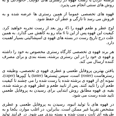
روش های سنتی انجام می پذیرد.
قهوه های تخصصی عموما از همین رستری ها عرضه شده و به
فروش می رسد تا تازگی و عطر آن حفظ شود.
اوج عطر و طعم قهوه را 45 روز بعد از رست تجربه خواهید کرد.
کیفیت این قهوه پس از این تا 6 ماه رو به کاهش می گذارد. به همین
علت درج تاریخ رست در بسته های قهوه ی اسپشالیتی بسیار اهمیت
دارد.
هر برند قهوه ی تخصصی کارگاه رستری مخصوص به خود را داشته
و قهوه ی خود را در این رستری برشته، بسته بندی و برای مصرف
کننده ارسال می کند.
یافتن بهترین پروفایل طعمی و عطری قهوه ی تخصصی، وظیفه ی
رسترهاست (roster) است، سپس تِیسترها (taster) یا کِیپِرها (caper)،
نمونه ای از قهوه ی برشته شده یا رست شده را می چشند تا کیفیت
طعم آن را تایید کنند. پس از تایید طعم و عطر قهوه ی برشته شده،
بقیه ی قهوه مطابق روش ابتدایی برای رسیدن به پروفایل طعمیِ
تایید شده رست می شود.
در قهوه های با تولید انبوه، رسیدن به پروفایل طعمی و عطری
مشخص تقریبا غیر ممکن است. بنابراین، در اغلب موارد، یکجا و به
طریقه ای ثابت رست شده و بسته بندی می شود. در فرایند تولید