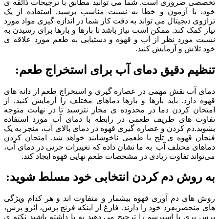
تخصصی ضروری است. شما می توانید مطابق با ترجیحات ذائقه ی
خود، با آزمون و خطا به نسبت مناسب برسید. استفاده از یک
ترازوی دیجیتال می تواند به دقت کار شما در اندازه گیری مواد مورد
نیاز کمک کند. ممکن است نیاز باشد تا بارها و بارها برای رسیدن به
نسبت مورد نظر از آب و قهوه و دستیابی به طعم مورد علاقه ی
خود تلاش و آزمایش کنید.
تنظیم دقیق دمای آب برای استخراج طعم
:
دمای آب نقش مهمی در عصاره گیری و استخراج طعم از دانه های
قهوه دارد. باید بارها و بارها دماهای مختلف را آزمایش کنید. از
امتحان کردن دما در محدوده ی مجاز نترسید تا در نهایت متوجه
تفاوت های ظریف طعمی در رابطه با دمای آب مورد استفاده
بشوید.دم کردن و عصاره گیری قهوه در دمای بالای آب، منجر به یک
فنجان قهوه ی تلخ با طعمی ناخوشایند خواهد شد. امتحان کردن
دماهای مختلف آب به ما نشان داده که تغییرات جزئی در دمای آب،
می‌تواند تفاوت زیادی در مشخصات طعم نهایی قهوه ایجاد کند.
به روش دم کردن انتخابی خود مسلط شوید
:
روش های دم آوری قهوه بیشمار و متفاوت اند و هر کدام ویژگی
های منحصربفرد خود را دارند. فارغ از اینکه فرنچ پرس، ائرو پرس،
پرس بری یا اسپرسو را ترجیح می دهید به یا داشته باشید نکته ی