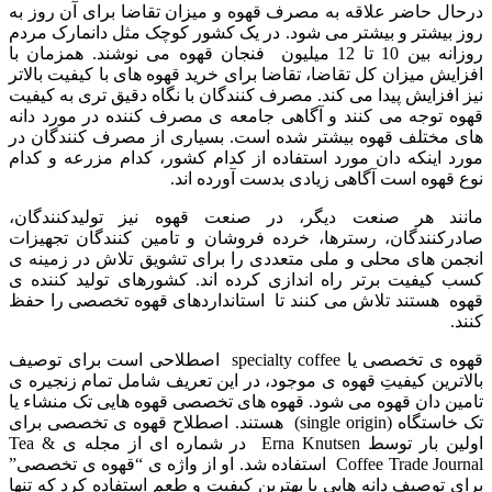
درحال حاضر علاقه به مصرف قهوه و میزان تقاضا برای آن روز به
روز بیشتر و بیشتر می شود. در یک کشور کوچک مثل دانمارک مردم
روزانه بین 10 تا 12 میلیون فنجان قهوه می نوشند. همزمان با
افزایش میزان کل تقاضا، تقاضا برای خرید قهوه های با کیفیت بالاتر
نیز افزایش پیدا می کند. مصرف کنندگان با نگاه دقیق تری به کیفیت
قهوه توجه می کنند و آگاهی جامعه ی مصرف کننده در مورد دانه
های مختلف قهوه بیشتر شده است. بسیاری از مصرف کنندگان در
مورد اینکه دان مورد استفاده از کدام کشور، کدام مزرعه و کدام
نوع قهوه است آگاهی زیادی بدست آورده اند.
مانند هر صنعت دیگر، در صنعت قهوه نیز تولیدکنندگان،
صادرکنندگان، رسترها، خرده فروشان و تامین کنندگان تجهیزات
انجمن های محلی و ملی متعددی را برای تشویق تلاش در زمینه ی
کسب کیفیت برتر راه اندازی کرده اند. کشورهای تولید کننده ی
قهوه هستند تلاش می کنند تا استانداردهای قهوه تخصصی را حفظ
کنند.
قهوه ی تخصصی یا specialty coffee اصطلاحی است برای توصیف
بالاترین کیفیتِ قهوه ی موجود، در این تعریف شامل تمام زنجیره ی
تامین دان قهوه می شود. قهوه های تخصصی قهوه هایی تک منشاء یا
تک خاستگاه (single origin) هستند. اصطلاح قهوه ی تخصصی برای
اولین بار توسط Erna Knutsen در شماره ای از مجله ی Tea &
Coffee Trade Journal استفاده شد. او از واژه ی “قهوه ی تخصصی”
برای توصیف دانه هایی با بهترین کیفیت و طعم استفاده کرد که تنها