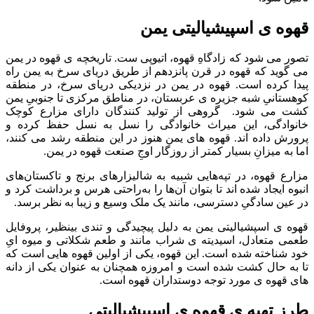
قهوه ی اسپیشیالیتی یمن
تصور می شود که زادگاهِ قهوه، اتیوپی ست. تاریخچه ی قهوه در یمن
می گوید که قهوه در قرن پانزدهم از طریق دریای سرخ به یمن راه
پیدا کرده است.
قهوه در یمن در نزدیکی دریای سرخ، در منطقه
کوهستانیِ شبه جزیره ی عربستان، در مناطق مرکزی تا جنوبیِ یمن
کشت می شود.
گروهی از تولید کنندگان دارای مزارع کوچک
خانوادگی، این میراث خانوادگی را نسل به نسل حفظ کرده و
پرورش داده اند.
قهوه های یمن هنوز در این منطقه رشد می کنند،
اما به میزانِ بسیار کمتر از روزگار اوجِ صنعت قهوه در یمن.
مزارع قهوه،
در تپه‌هایی شبیه به شالیزارهای برنج و تاکستان‌های
انبوه ایجاد شده اند تا بتوان آن‌ها را به‌راحتی هرس و برداشت کرد و
در عین سادگیِ دسترسی، مانند یک ملک وسیع و زیبا به نظر برسد.
قهوه ی اسپشیالیتی یمن به دلیل پیچیدگی و تندی بینظیر، پروفایل
طعمی متعادل، اسیدیته ی شراب مانند و طعم شکلاتی و میوه ایِ
خود شناخته شده است. این قهوه، یکی از اولین قهوه هایی است که
تا به حال کشت شده است و امروزه همچنان به عنوان یکی از دانه
های قهوه ی مورد توجه دوستداران قهوه است.
طرز تهیه ی قهوه ی اسپیشیالیتی