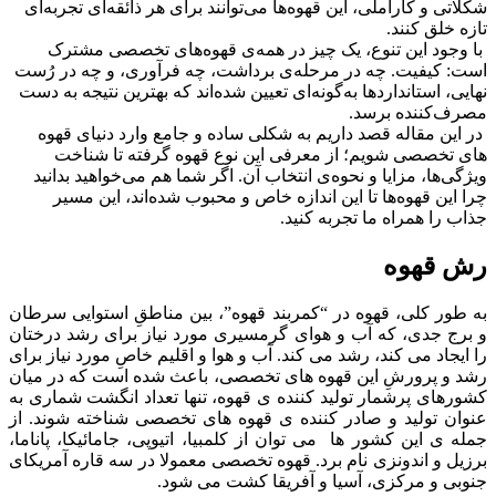
شکلاتی و کاراملی، این قهوه‌ها می‌توانند برای هر ذائقه‌ای تجربه‌ای
تازه خلق کنند.
با وجود این تنوع، یک چیز در همه‌ی قهوه‌های تخصصی مشترک
است: کیفیت. چه در مرحله‌ی برداشت، چه فرآوری، و چه در رُست
نهایی، استانداردها به‌گونه‌ای تعیین شده‌اند که بهترین نتیجه به دست
مصرف‌کننده برسد.
در این مقاله قصد داریم به شکلی ساده و جامع وارد دنیای قهوه
های تخصصی شویم؛ از معرفی این نوع قهوه گرفته تا شناخت
ویژگی‌ها، مزایا و نحوه‌ی انتخاب آن. اگر شما هم می‌خواهید بدانید
چرا این قهوه‌ها تا این اندازه خاص و محبوب شده‌اند، این مسیر
جذاب را همراه ما تجربه کنید.
رش قهوه
به طور کلی، قهوه در “کمربند قهوه”، بین مناطقِ استوایی سرطان
و برج جدی، که آب و هوای گرمسیری مورد نیاز برای رشد درختان
را ایجاد می کند، رشد می کند. آب و هوا و اقلیم خاصِ مورد نیاز برای
رشد و پرورشِ این قهوه های تخصصی، باعث شده است که در میان
کشورهای پرشمار تولید کننده ی قهوه، تنها تعداد انگشت شماری به
عنوان تولید و صادر کننده ی قهوه های تخصصی شناخته شوند. از
جمله ی این کشور ها می توان از کلمبیا، اتیوپی، جامائیکا، پاناما،
برزیل و اندونزی نام برد. قهوه تخصصی معمولا در سه قاره آمریکای
جنوبی و مرکزی، آسیا و آفریقا کشت می شود.