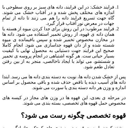
فرایند خشک: در این فرایند، دانه های سبز بر روی سطوحی با
اندازه های مختلف پخش شده و در آفتاب خشک می شوند.
گاه جهت تسریع فرایند دانه را هم می زنند تا دانه از تمامِ
جهات در معرض نور آفتاب قرار گیرد.
فرایند مرطوب: در این روش برای جدا کردن میوه از هسته یا
همان دانه ی قهوه، از روش تخمیر استفاده می شود. دانه ها
در مخازن مخصوص تخمیر شده و سپس بافیمانده ی میوه
شسته شده و از دان قهوه جداسازی می شود. انجام کاملا
صحیح این فرایند جهت دستیابی به محصول نهایی با کیفیت
بسیار حیاتی ست. هر گونه اشتباهی در انجام پروسه ی تخمیر
و شستشو، می تواند با ایجاد ناخالصی، منجر به از بین رفتن
تعادل طعم شود.
پس از خشک شدن دانه ها، نوبت به دسته بندی دانه ها می رسد. ابتدا
دانه های آسیب دیده یا ناقص حذف شده و باقی محصول بر اساس
اندازه و وزن هر دانه دسته بندی یا سورت می شوند.
در مرحله ی بعدی، این قهوه ها در وزن های مجاز در کیسه های
مخصوص حمل قهوه های تخصصی، بسته بندی می شوند.
قهوه تخصصی چگونه رست می شود؟
برشته کردن یا رست قهوه در رستری های کوچک ِ خانوادگی و به