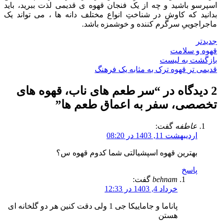
اسپرسو باشید و چه از یک فنجان قهوه ی قدیمی لذت ببرید، باید
بدانید که کاوش در شناختِ انواع مختلف دانه ها ، می تواند یک
ماجراجوییِ سرگرم کننده و خوشمزه باشد.
جدیدتر
قهوه و سلامت
بازگشت به لیست
قدیمی تر
قهوه ترک به مثابه یک فرهنگ
2 دیدگاه در “
سر طعم های ناب، قهوه های
تخصصی، سفر به اعماق طعم ها
”
عاطفه
گفت:
اردیبهشت 11, 1403 در 08:20
بهترین قهوه اسپشیالتی شما کدوم قهوه س؟
پاسخ
behnam
گفت:
خرداد 4, 1403 در 12:33
پاناما و جاماییکا جی 1 ولی دقت کنین هر دو گلخانه ای
هستن