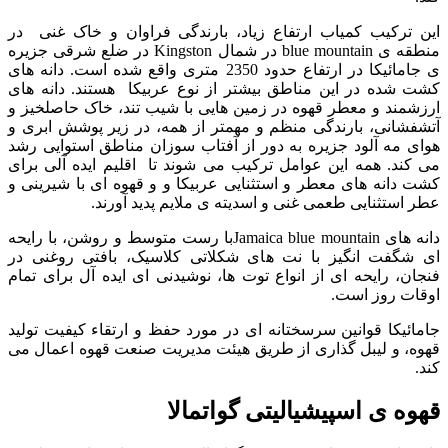
این ترکیب کمیاب ارتفاع زیاد، بارندگی فراوان و خاک غنی در
منطقه ی blue mountain در شمال Kingston
در ضلع شرقی جزیره
ی جامائیکا در ارتفاع حدود 2350 متری واقع شده است. دانه های
کشت شده در این مناطق بیشتر از نوع عربیکا هستند. دانه های
ارزشمند و معطر قهوه در زمین هایی با شیب تند، خاک حاصلخیز و
آتشفشانی، بارندگی منظم و مهمتر از همه، در زیر پوشش ابری و
هوای مه آلود جزیره به دور از آفتاب سوزان مناطق استوایی رشد
می کند. همه این عوامل ترکیب می شوند تا اقلیم ایده آلی برای
کشت دانه های معطر و استثنایی عربیکا و و قهوه ای با شیرینی و
عطر استثنایی طعمی غنی و اسدیته ی ملایم پدید آورند.
دانه های Jamaica blue mountainبا رست متوسط و روشن، با رایحه
ای شگفت انگیز با نت های شکلاتی کلاسیک، بافتی روغنی در
فنجان، رایحه ای از انواع توت ها، نوشیدنی ای ایده آل برای تمام
اوقات روز است.
جامائیکا قوانین سرسختانه ای در مورد حفظ و ارتقاء کیفیت تولید
قهوه، و لیبل گذاری از طریق هیئت مدیریت صنعت قهوه اعمال می
کند.
قهوه ی اسپیشیالیتی گواتمالا