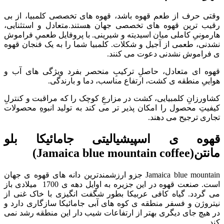
وقتی حرف از طعم قهوه باشد، قهوه های تخصصی کلمبیا، از بی
رقیب ترین قهوه های تخصصی جهان هستند.متعادل و استثنایی،
هارمونیِ کاملی میان اسیدیته و شیرینی. با پروفایل طعمیِ فراموش
نشدنی، طعمی از آجیل و شکلات. کلمبیا شما را به یک فنجان قهوه
ی فراموش نشدنی دعوت می کنند.
قهوه ای متعادل، حاصلِ ترکیبِ منحصر بفرد ویژگی های آب و
هواییِ منطقه ی کشت، ارتفاع مناسب، دما و بارندگی.
کشاورزانِ کلمبیایی، کشت در مزارعِ کوچک را که مراقبت و کنترلِ
کیفیتِ محصول را امکان پذیر تر می کند به تولید انبوهِ محصولات
تجاری ترجیح می دهند.
قهوه ی اسپیشیالیتی جامائیکا بلو
مانتن(
Jamaica blue mountain coffee
)
Jamaica blue mountain جزو ارزشمندترین دانه های قهوه ی جهان
است. صنعت قهوه در این جزیره به اوایل دهه ی 1700 میلادی باز
می گردد. گیاه کافی عربیکا بطور شگفت انگیزی با خاک غنی از
نیتروژن و فسفر منطقه ی کوه های آبی جامائیکا سازگاری دارد و
در هیچ جای دیگری بهتر از ارتفاعات شیب دار این منطقه رشد نمی
کند.