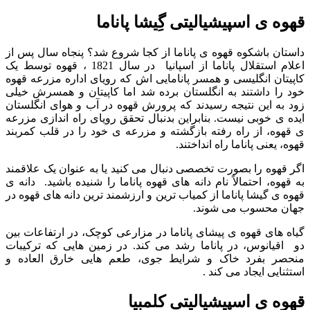
قهوه ی اسپیشیالیتی گِیشا پاناما
داستان باشکوه قهوه ی پاناما از کجا شروع شد؟ پنجاه سال پس از
اعلام استقلال پاناما از اسپانیا در سال 1821 ، قهوه توسط یک
کاپیتان انگلیسی و همسر پانامایی اش که رویای اداره مزرعه قهوه
خود را داشتند به انگلستان برده شد اما کاپیتان و همسرش خیلی
زود به این نتیجه رسیدند که پرورش قهوه در آب و هوای انگلستان
ایده ی خوبی نیست. بنابراین بدنبال تحقق رویای راه اندازی مزرعه
ی قهوه، از راه رفته بازگشته و مزرعه ی خود را در قلب کمربند
قهوه، یعنی پاناما راه انداختند.
اگر قهوه را بصورت تخصصی دنبال می کنید یا به عنوان یک علاقمند
به قهوه، احتمالاً نام دانه های قهوه پاناما را شنیده باشید. دانه ی
قهوه ی گیشا پاناما از کمیاب ترین و ارزشمند ترین دانه های قهوه در
جهان محسوب می شوند.
گیاه های قهوه ی پیشای پاناما در مزارعی کوچک، در ارتفاعات بین
دو اقیانوس، در پاناما رشد می کند. در زمین هایی که ترکیبات
منحصر بفرد خاک و شرایط جوی، طعم هایی خارق العاده و
استثنایی ایجاد می کند .
قهوه ی اسپیشیالیتی کلمبیا