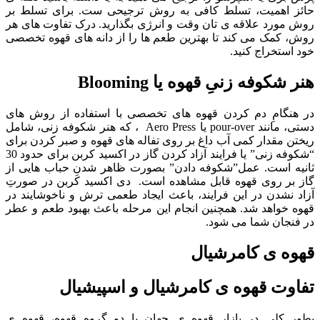
حائز اهمیت، تسلط کافی به روش ترجیحی ست. برای تسلط بر
روش مورد علاقه ی تان وقت و انرژی بگذارید. درک تفاوت های هر
روش، کمک می کند تا بهترین طعم ها را از دانه های قهوه تخصصی
خود استخراج کنید.
هنر شکوفه زنیِ قهوه یا Blooming
در هنگامِ دم کردن قهوه های تخصصی با استفاده از روش های
دستی، مانند pour-over یا Aero Press ، که هنر شکوفه زنی، شامل
ریختن مقدار کمی آب داغ بر روی تفاله های قهوه و صبر کردن برای
“شکوفه زنی” یا فرایند آزاد کردن گاز در اکسید کربن برای حدود 30
ثانیه است. عمل”شکوفه دادن” بصورت ظاهر شدنِ حباب هایی از
گاز بر روی قهوه قابل مشاهده است. دی اکسید کربن در صورتِ
آزاد نشدن در این فرایند، باعث ایجاد طعمی ترش و ناخوشایند در
قهوه خواهد شد. همچنین انجام این مرحله باعث بهبود طعم و عطر
در فنجان شما می شود.
قهوه ی کامرشیال
تفاوت قهوه ی کامرشیال و اسپیشیال
بطور کلی در بازار قهوه ی جهان با دو گروه قهوه، قهوه ی