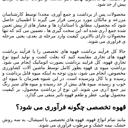
بیش از حد شود.
محصولات پس از برداشت و جمع آوری، مجددا توسط کارشناسان
مزرعه و مالکان مورد بررسی قرار می گیرند تا اطمینان حاصل
شود که محصول، مطابق با استاندارد ها و معیار های از پیش تعیین
شده جمع آ.ری شده اند. این سخت گیری ها ، تضمین می کند که تنها
محصولاتِ دارای بالاترین کیفیت وارد مرحله ی بعدی، یعنی مرحله
ی فرآوری می شوند.
حالا کل فرآیند برداشت قهوه های تخصصی را با فرآیند برداشت
قهوه های تجاری مقایسه کنید که بعلت کشت و تولید انبوهِ نوعِ
تجاریِ قهوه، کل فرایند برداشت بصورت اتوماتیک انجام می شود.
برداشتِ میوه ی قهوه بطور کامل توسط ماشین آلات کشاورزی
مخصوص، انجام می شود، بدون توجه به اینکه میوه قابل برداشت و
رسیده و یا کال ونرسیده است. در این شیوه همزمان با میوه ای
خوب و رسیده، میوه های بیش از حد رسیده و میوه های سبز رنگ
نیز جمع آ.ری می شوند. این نوع از برداشتِ محصول، بر کیفیت
محصول نهایی، عطر و طعم قهوه تاثیر منفی می گذارد.
قهوه تخصصی چگونه فرآوری می شود؟
مانند تمام انواع قهوه، قهوه های تخصصی یا اسپشال، به سه روش
خشک، نیمه خشک و مرطوب فرآوری می شوند.