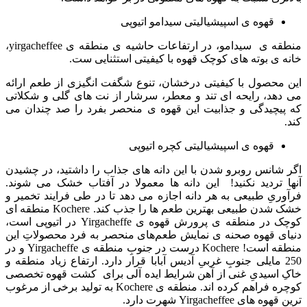
قهوه ی اسپیشیالیتی سیدامو اتیوپی
منطقه ی سیدامو، در ارتفاعات حاشیه ی منطقه ی
yirgacheffee
،
خانه ی بوته های کوچک قهوه با کیفیتی استثنایی ست.
این محصول با کیفیتی درخشان، تنوع شگفت انگیزی از طعم ارائه
می دهد، رایحه ای تند و معطر، سرشار از نت های گلی و شکلاتی
که پیچیدگی و جذابیت این قهوه ی منحصر بفرد را صد چندان می
کند.
قهوه ی اسپیشیالیتی کچره اتیوپی
اگر شانس روبرو شدن با این دانه های جذاب را داشتید، در چشیدن
آنها تردید نکنید! این دانه ها معمولا در آفتاب خشک می شوند.
فرآوریِ طبیعی به هر دانه اجازه می دهد تا در طی فرایند تخمیر و
خشک شدن طبیعی بهترین طعم ها را جذب کند. Kochere منطقه ای
کوچک در منطقه ی پرورش قهوه ی
Yirgacheffe
در اتیوپی است،
دنیای قهوه صحنه ی نمایش طعم‌های منحصر به فرد محصولاتِ این
منطقه است!
Kochere
درست در جنوبِ منطقه ی
Yirgacheffe
و در
250 مایلی جنوبِ غربیِ آدیس آبابا قرار دارد. ارتفاع زیاد منطقه و
خاک
اسیدیِ غنی از آهن شرایط ایده آلی برای کشت قهوه تخصصی
کوچره فراهم کرده اند. منطقه ی
Kochere
به تولید برخی از مرغوب
ترین قهوه های
Yirgacheffee
شهرت دارد.