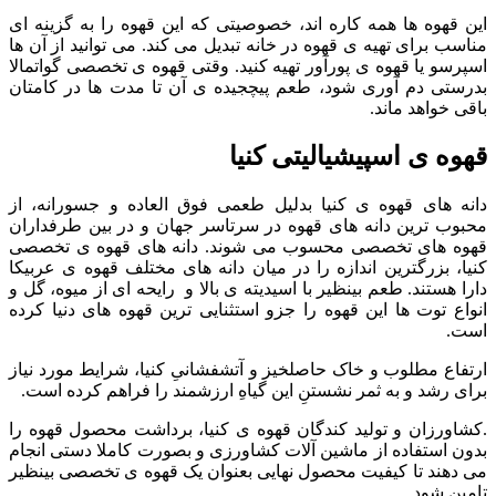
این قهوه ها همه کاره اند، خصوصیتی که این قهوه را به گزینه ای
مناسب برای تهیه ی قهوه در خانه تبدیل می کند. می توانید از آن ها
اسپرسو یا قهوه ی پورآور تهیه کنید. وقتی قهوه ی تخصصی گواتمالا
بدرستی دم آوری شود، طعم پیچجیده ی آن تا مدت ها در کامتان
باقی خواهد ماند.
قهوه ی اسپیشیالیتی کنیا
دانه های قهوه ی کنیا بدلیل طعمی فوق العاده و جسورانه، از
محبوب ترین دانه های قهوه در سرتاسر جهان و در بین طرفداران
قهوه های تخصصی محسوب می شوند. دانه های قهوه ی تخصصی
کنیا، بزرگترین اندازه را در میان دانه های مختلف قهوه ی عربیکا
دارا هستند. طعم بینظیر با اسیدیته ی بالا و رایحه ای از میوه، گل و
انواع توت ها این قهوه را جزو استثنایی ترین قهوه های دنیا کرده
است.
ارتفاع مطلوب و خاک حاصلخیز و آتشفشانیِ کنیا، شرایط مورد نیاز
برای رشد و به ثمر نشستنِ این گیاهِ ارزشمند را فراهم کرده است.
.
کشاورزان و تولید کندگان قهوه ی کنیا، برداشت محصول قهوه را
بدون استفاده از ماشین آلات کشاورزی و بصورت کاملا دستی انجام
می دهند تا کیفیت محصول نهایی بعنوان یک قهوه ی تخصصی بینظیر
تامین شود.