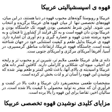
قهوه ی اسپسشیالیتی عربیکا
عربیکا و روبوستا گونه‌های محبوب قهوه در دنیا هستند، در این میان،
قهوه‌های تخصصی تنها از میان قهوه های عربیکا برگزیده و انتخاب
می شوند. اولین شرط تخصصی بودن قهوه، تک خاستگاه بودن و
عربیکا بودن دان قهوه است و به کل فرآیند از کشاورز تا فنجان و به
نحوه برشته شدن قهوه و عصاره گیری و دم آوری آن اشاره دارد.
قهوه ی عربیکا بدلیل طعم و کیفیت استثنایی خود در جهان شناخته
شده است. خاستگاه قهوه عربیکا، ارتفاعات مناطق گرمسیری، در
آسیا، آفریقا آمریکای مرکزی و امریکای جنوبی ست.
دانه ی های عربیکا طعمی ملایم تر، شیرین تر و محبوب تر و رایحه
ای آجیلی، میوه ای، شکلاتی و کاراملی دارند. کافئینِ کمترِ دانه های
عربیکا و اسیدیته ی بالای آنها، باعث تلخیِ کمتر و طعم بهتر شده که
نوشیدنِ این قهوه را آسان تر و لذت بخش تر کرده است.
مشخصات طعمی منحصربفرد دان عربیکا و دقت بالا در کشت و
فرآوریِ آن که منجر به تولید محصولی با کیفیت بالا شده است، در
سالیان اخیر، تقاضا برای این قهوه را بالا برده است.
مزایای کلیدی نوشیدن قهوه تخصصی عربیکا