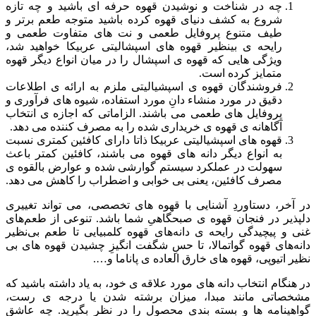
چه در شناخت و نوشیدن قهوه حرفه ای باشید و چه تازه
شروع به کشف دنیای قهوه کرده باشید متوجه طعم برتر و
طیف متنوع پروفایل طعمی و نت های متفاوت طعمی و
رایحه ی بینظیر قهوه های اسپشالیتی عربیکا خواهید شد،
ویژگی هایی که قهوه ی اسپشال را در میان انواع دیگر قهوه
متمایز کرده است.
فروشندگان قهوه ی اسپشیالیتی ملزم به ارائه ی اطلاعات
دقیق در مورد منشاء دانِ مورد استفاده، شیوه های فرآوری و
پروفایل های طعمی می باشند. الزاماتی که اجازه ی انتخاب
آگاهانه ی قهوه ی خریداری شده را به مصرف کننده می دهد.
قهوه های اسپشیالیتی عربیکا ذاتا دارای کافئین کمتری نسبت
به انواع دیگر دانه های قهوه می باشند، کافئین کمتر باعث
سهولت در عملکرد سیستم گوارشی شده و عوارض بالقوه ی
مصرف کافئین، یعنی بی خوابی و اضطراب را کاهش می دهد.
در آخر، دستاوردِ آشنایی با قهوه های تخصصی، می تواند تغییری
دلپذیر در فنجان قهوه ی صبحگاهیِ شما باشد. تنوعی از طعم‌های
غنی و پیچیدگی رایحه ی دانه‌های قهوه کلمبیایی تا طعم بی‌نظیر
دانه‌های قهوه گواتمالا، تا حسِ شگفت انگیزِ چشیدن قهوه های بی
نظیر اتیوپی، قهوه های خارق العاده ی پاناما و….
در هنگام انتخاب دانه های مورد علاقه ی خود، به یاد داشته باشید که
مشخصاتی مانند مبدا، میزان برشته شدن یا درجه ی رست،
گواهینامه ها و بسته بندیِ محصول را در نظر بگیرید. چه عاشق