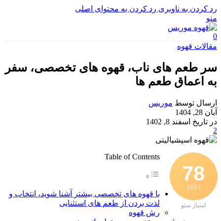
رد کردن به ناوبری
رد کردن به محتوای اصلی
منو
0
مقالات قهوه
سر طعم های ناب، قهوه های تخصصی، سفر
به اعماق طعم ها
ارسال توسط
موریس
آبان 28, 1404
در تاریخ اسفند 8, 1402
2
Table of Contents
78
/ 100
با قهوه های تخصصی بیشتر آشنا شوید، انتخاب و
لذت بردن از طعم های استثنایی
امتیاز سئو
رش قهوه