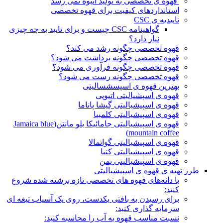
قهوه ی تخصصی به تولید انبوه نمی رسد
استانداردهای کیفیت برای قهوه تخصصی
تاییدیه ی CSC
گواهینامه CSC چیست و برای تایید به چه چیزی
نیاز دارد؟
قهوه تخصصی چگونه رشد می کند؟
قهوه تخصصی چگونه برداشت می شود؟
قهوه تخصصی چگونه فرآوری می شود؟
قهوه تخصصی چگونه رست می شود؟
بهترین قهوه ی اسپسشسالیتی
قهوه ی اسپشیالیتی اتیوپی
قهوه ی اسپیشیالیتی گِیشا پاناما
قهوه ی اسپیشیالیتی کلمبیا
قهوه ی اسپیشیالیتی جامائیکا بلو مانتن(Jamaica blue
mountain coffee)
قهوه ی اسپیشیالیتی گواتمالا
قهوه ی اسپیشیالیتی کنیا
قهوه ی اسپیشیالیتی یمن
طرز تهیه ی قهوه ی اسپیشیالیتی
با دانه‌های قهوه های تخصصی تازه برشته شده شروع
کنید:
برای رسیدن به بافتی یکدست، روی یک آسیاب تیغه ای
سرمایه گذاری کنید:
نسبت مناسب قهوه به آب را محاسبه کنید: