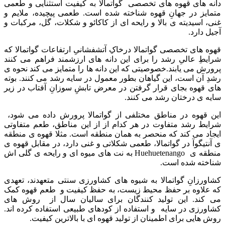
دانه های قهوه های تخصصی گواتمالا به کیفیت استثنایی و طعمی
متمایز در جهانِ قهوه شناخته شده است. طعمی پیچیده، ملایم و
غنی، اسیدیته ی بالا و رایحه ای از کاکائو و شکلات، گل، مرکبات و
آجیل دارد.
قهوه های تخصصی گواتمالا درخاکِ آتشفشانیِ ارتفاعات گواتمالا که
شرایطِ عالیِ رشد را برای این دانه های ارزشمند فراهم می کنند
پرورش می یابند.خصوصیتی که این دانه ها را متمایز می کند نحوه ی
رشدِ آن است، این گیاهان بطور معمول در سایه رشد می کنند. بوته
های قهوه بجای قرار گرفتن در معرض تابشِ سوزانِ آفتاب در زیر
سایه ی درختان رشد می کنند.
این قهوه در مناطق مختلفی از گواتمالا پرورش داده می شود،
شرایط رشد متفاوت در هر کدام از از این مناطق، طعم متفاوتی
ایجاد می کند که منحصر به همان منطقه است. مثلا قهوه ی منطقه
ی آنتیگوآ در گواتمالا، طعمی شکلاتی و غنی دارد، در مقابل قهوه ی
منطقه ی Huehuetenango به نت های میوه ای و رایحه ی گلی اش
شناخته شده است.
کشاورزانِ گواتمالا به شیوه های کشاورزی سنتی متعهدند، تعهدی
که علاوه بر حفظ محیط زیست، به حفظ کیفیت و طعم قهوه کمک
می کند. این تولید کنندگان برای سالیان سال از روش های
کشاورزی در سایه و استفاده از کودهای طبیعی استفاده کرده اند.
روش هایی برای اطمینان از تولید قهوه ای با بالاترین کیفیت.