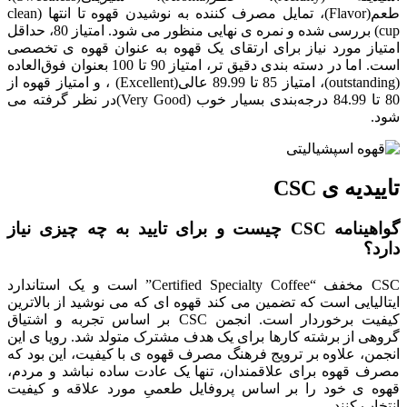
طعم(Flavor)، تمایل مصرف کننده به نوشیدن قهوه تا انتها (clean
cup) بررسی شده و نمره ی نهایی منظور می شود. امتیاز 80، حداقل
امتیاز مورد نیاز برای ارتقای یک قهوه به عنوان قهوه ی تخصصی
است. اما در دسته بندی دقیق تر، امتیاز 90 تا 100 بعنوان فوق‌العاده
(outstanding)، امتیاز 85 تا 89.99 عالی(Excellent) ، و امتیاز قهوه از
80 تا 84.99 درجه‌بندی بسیار خوب (Very Good)در نظر گرفته می
شود.
تاییدیه ی CSC
گواهینامه CSC چیست و برای تایید به چه چیزی نیاز
دارد؟
CSC
مخفف “
Certified Specialty Coffee” است و یک استاندارد
ایتالیایی است که تضمین می کند قهوه ای که می نوشید از بالاترین
کیفیت برخوردار است. انجمن CSC
بر اساس تجربه و اشتیاق
گروهی از برشته‌ کارها برای یک هدف مشترک متولد شد. رویا ی این
انجمن، علاوه بر ترویج فرهنگ مصرف قهوه ی با کیفیت، این بود که
مصرف قهوه برای علاقمندان، تنها یک عادت ساده نباشد و مردم،
قهوه ی خود را بر اساس پروفایل طعمیِ مورد علاقه و کیفیت
انتخاب کنند.