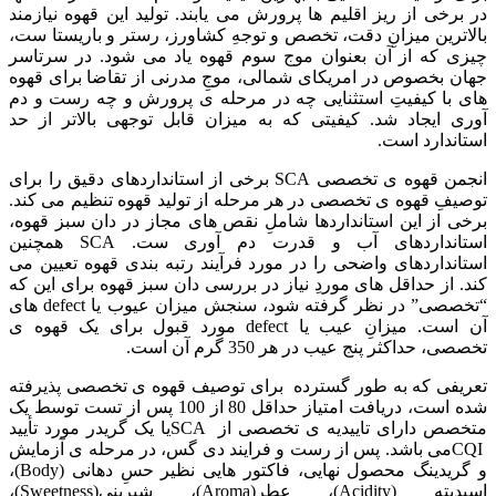
در برخی از ریز اقلیم ها پرورش می یابند. تولید این قهوه نیازمند
بالاترین میزانِ دقت، تخصص و توجهِ کشاورز، رستر و باریستا ست،
چیزی که از آن بعنوان موج سوم قهوه یاد می شود. در سرتاسر
جهان بخصوص در امریکای شمالی، موجِ مدرنی از تقاضا برای قهوه
های با کیفیتِ استثنایی چه در مرحله ی پرورش و چه رست و دم
آوری ایجاد شد. کیفیتی که به میزان قابل توجهی بالاتر از حد
استاندارد است.
انجمن قهوه ی تخصصی SCA برخی از استانداردهای دقیق را برای
توصیفِ قهوه ی تخصصی در هر مرحله از تولید قهوه تنظیم می کند.
برخی از این استانداردها شاملِ نقص های مجاز در دان سبز قهوه،
استانداردهای آب و قدرت دم آوری ست. SCA
همچنین
استانداردهای واضحی را در مورد فرآیند رتبه بندی قهوه تعیین می
کند. از حداقل های موردِ نیاز در بررسی دان سبز قهوه برای این که
“تخصصی” در نظر گرفته شود، سنجش میزان عیوب یا
defect های
آن است. میزانِ عیب یا defect مورد قبول برای یک قهوه ی
تخصصی، حداکثر پنج عیب در هر 350 گرم آن است.
تعریفی که به طور گسترده برای توصیف قهوه ی تخصصی پذیرفته
شده است، دریافت امتیاز حداقل 80 از 100 پس از تست توسط یک
متخصص دارای تاییدیه ی تخصصی از SCAیا یک گریدر مورد تأیید
CQIمی باشد. پس از رست و فرایند دی گس، در مرحله ی آزمایش
و گریدینگ محصول نهایی، فاکتور هایی نظیر حسِ دهانی (Body)،
اسیدیته (Acidity)، عطر(Aroma)، شیرینی(Sweetness)،