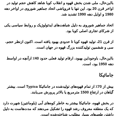
بااین‌حال، ملی شدن بخش قهوه و انقلاب کوبا شاهد کاهش حجم تولید در
اواخر قرن 20 بود. این تنها با فروپاشی اتحاد جماهیر شوروی در اواخر دهه
1980 و اوایل دهه 1990 تشدید شد.
اتحاد جماهیر شوروی به دلیل شباهت‌های ایدئولوژیک و روابط سیاسی یکی
از شرکای تجاری اصلی کوبا بود.
از قرن 21، تولید قهوه کوبا تا حدودی بهبود یافته است. اکنون ازنظر حجم،
سی و ششمین تولیدکننده بزرگ قهوه در جهان است.
بااین‌حال، باوجوداین بهبود، ارقام تولید فعلی حدود 40٪ ازآنچه در اواسط
دهه 1950 بود، است.
جامائیکا
بیش از 70٪ از تمام قهوه‌های تولیدشده در جامائیکا Typica است. بیشتر
گیاهان در ارتفاع 1500 مترمربع یا بالاتر پرورش می‌یابند.
در بخش قهوه، جامائیکا بیشتر به خاطر کوه‌های آبی (بلومانتین) شهرت دارد
که یک منطقه معروف رشد قهوه را تشکیل می‌دهند که مدت‌هاست به دلیل
داشتن طعم‌های بسیار مطلوب شناخته‌شده است.