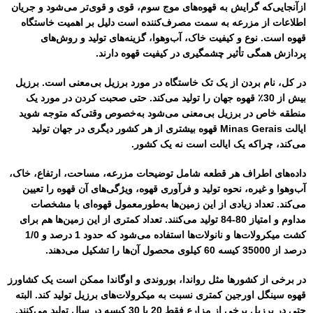
ازآنجایی‌که گرایش به قهوه‌های موج سوم، قوی و قوی‌تر می‌شود و جریان
اطلاعات از مزرعه به سمت مصرف‌کننده است دلیل بر اهمیت خاستگاه
قهوه است. نوع و کیفیت خاک، آب‌وهوا، گزینه‌های تولید و روش‌های
پردازش همگی تأثیر چشمگیری در کیفیت قهوه دارند.
در کل، نام بردن از یک تک خاستگاه در مورد برزیل بی‌معنی است. برزیل
بیش از 30٪ قهوه جهان را تولید می‌کند. حتی صحبت کردن در مورد یک
منطقه خاص در برزیل بی‌معنی می‌شود به‌خصوص وقتی‌که متوجه شوید
ایالت Minas Gerais قهوه بیشتری از هر کشور دیگری در جهان تولید
می‌کند، چراکه یک ایالت است نه یک کشور.
داده‌های اطراف هر قطعه شامل توضیحات مزرعه، مساحت، ارتفاع، خاک،
آب‌وهوا و غیره، نحوه تولید و فرآوری قهوه، ویژگی‌های آن قهوه را تعیین
می‌کند. تعداد زیادی از این زمین‌ها به‌طورمعمول قهوه‌ای با مشخصات
مداوم و امتیاز 80-84 تولید می‌کنند. تعداد کمتری از این زمین‌ها هم برای
کشت میکرولات‌ها و نانولات‌ها استفاده می‌شود که حدود 1 درصد و 1/0
درصد از 35000 کیسه 60 کیلوی محصول آن‌ها را تشکیل می‌دهند.
در برخی از کشورها مثل رواندا، بوروندی و اوگاندا ممکن است یک کشاورز
قهوه سینگل اورجین کمتری نسبت به میکرولات‌های برزیل تولید کند. البته
حتی در برزیل برخی از مزارع فقط 20 یا 30 کیسه در سال تولید می‌کنند.