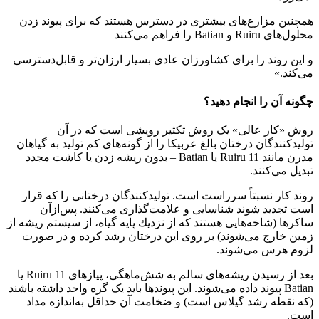
همچنین مزارع‌های بیشتری در دسترس هستند که برای پیوند زدن
محلول‌های Ruiru و Batian را فراهم می‌کنند
و این روند را برای کشاورزان عادی بسیار ارزان‌تر و قابل‌دسترسی
می‌کند.»
چگونه آن را انجام دهید؟
روش «کار عالی» یک روش تکثیر رویشی است که در آن
تولیدکنندگان درختان بالغ عربیکا را از گونه‌های کم تولید به گیاهان
مدرن مانند Ruiru 11 یا Batian – بدون ریشه زدن یا کاشت مجدد
تبدیل می‌کنند.
روند کار نسبتاً سرراست است. تولیدکنندگان درختانی را که قرار
است تجدید شوند شناسایی و علامت‌گذاری می‌کنند. پس‌ازآن
ساكرها (شاخه‌هایی هستند كه از نزدیك پایه گیاه، از سیستم ریشه از
زمین خارج می‌شوند) بر روی این درختان رشد كرده و در صورت
لزوم هرس می‌شوند.
بعد از رسیدن ریشه‌های سالم به شش‌ماهگی، پیازهای Ruiru 11 یا
Batian پیوند داده می‌شوند. این پیوندها باید یک گره واحد داشته باشند
(که نقطه رشد گیلاس است) و ضخامت آن حداقل به‌اندازه مداد
است.