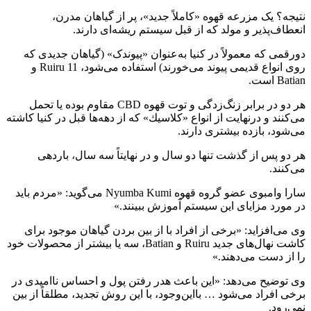
نتیجه؟ یک مزرعه قهوه «کاملاً جدید»، پر از گیاهان مدرن،
انعطاف‌پذیر و مولد که از قبل سیستم ریشه‌ای دارند.
دورقمی که معمولاً در کنیا به‌عنوان «پیوندک» (گیاهان جدیدی که
روی انواع قدیمی پیوند می‌خورند) استفاده می‌شود، Ruiru 11 و
Batian است.
هر دو در برابر زنگ‌زدگی و توت قهوه CBD مقاوم بوده یا تحمل
می‌کنند و درنهایت از انواع «كلاسیك» كه از دهه‌ها قبل در كنیا كاشته
می‌شود، بازده بیشتری دارند.
هر دو پس از گذشت تنها دو سال و در نهایتاً سه سال، باردهی
می‌کنند.
سارا وامبوی عضو گروه قهوه Nyumba Kumi می‌گوید: «مردم باید
در مورد مزایای این سیستم آموزش ببینند.»
وی می‌افزاید: «برخی از افراد با از بین بردن گیاهان موجود برای
کاشت نهال‌های جدید Ruiru و Batian، سه یا بیشتر از محصولات خود
را از دست می‌دهند.»
وی توضیح می‌دهد: «این باعث هدر رفتن پول و احساس ناامیدی در
برخی افراد می‌شود … بااین‌وجود، با این روش تجدید، مطلقاً از بین
نمی‌رود.