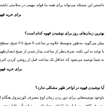
دانستن این مسئله می‌تواند برای همه ما فواید مهمی در سلامتی داشته
برای خرید قهوه مناسب ب
بهترین زمان‌های روز برای نوشیدن قهوه کدام است؟
میلر می‌گوید، به‌طور متوسط ​​علاوه بر ساعت 8 صبح تا 9 صبح، سطح کورتیزول در افراد بین 12 و 1 بعدازظهر و بین 5.30 بعدازظهر تا 6.30 بعدازظهر به اوج خود می‌رسد.
با توجه به این نکته، صرف‌نظر از ساعت بیدار شدن از صبح (بعدازظهر)،
به شما توصیه می‌شود که حداقل یک ساعت قبل از روشن کردن کتری 
برای خرید قهوه 
آیا نوشیدن قهوه در اواخر ظهر مشکلی ندارد؟
باوجود توصیه‌هایی برای دور زدن زمان اوج مصرف کورتیزول هنگام ا
مصرف کافئین در اواسط یا اواخر بعدازظهر می‌تواند تأثیر قابل‌توجهی 