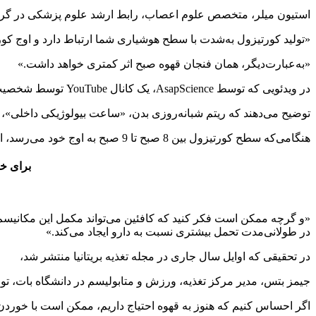
استیون میلر، متخصص علوم اعصاب، رابط ارشد علوم پزشکی در گرینویچ Biosciences، در یک پست وبلاگ در سال 13
«تولید کورتیزول به‌شدت با سطح هوشیاری شما ارتباط دارد و اوج کورتیزول برای ریتم 24 ساعته ش
«به‌عبارت‌دیگر، همان فنجان قهوه صبح اثر کمتری خواهد داشت.»
در ویدئویی که توسط AsapScience، یک کانال YouTube توسط شخصیت‌های اینترنتی و دانشمندان میچل موفیت و گریگوری براون، ایجادشده است،
توضیح می‌دهند که ریتم شبانه‌روزی بدن، «ساعت بیولوژیکی داخلی»،
هنگامی‌که سطح کورتیزول بین 8 صبح تا 9 صبح به اوج خود می‌رسد، این نشان می‌دهد که «بدن شما مکانیسم طبیعی برای بیدار کردن شما دارد».
برای خرید قهو
«و گرچه ممکن است فکر کنید که کافئین می‌تواند مکمل این مکانیسم با
در طولانی‌مدت تحمل بیشتری نسبت به دارو ایجاد می‌کند.»
در تحقیقی که اوایل سال جاری در مجله تغذیه بریتانیا منتشر شد،
جیمز بتس، مدیر مرکز تغذیه، ورزش و متابولیسم در دانشگاه بات، ت
اگر احساس کنیم که هنوز به قهوه احتیاج داریم، ممکن است با خوردن ا