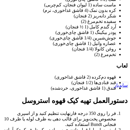
ماست ساده (1 لیوان فنجان، کم‌چربی)
کره بدون نمک (4 قاشق غذاخوری، نرم)
شکر دانه‌ریز (2 فنجان)
سفیده تخم‌مرغ (2)
آرد گندم کامل (1 ½ فنجان)
پودر بیکینگ (1 قاشق چای‌خوری)
جوش‌شیرین (1/4 قاشق چای‌خوری)
عصاره وانیل (1 قاشق چای‌خوری)
روغن کانولا (1/4 فنجان)
تخم‌مرغ (2)
لعاب
قهوه دم‌کرده (2 قاشق غذاخوری)
قند قنادی‌ها (1/2 فنجان)
سایدبار
فندق (1 قاشق غذاخوری، خردشده)
دستورالعمل تهیه کیک قهوه استروسل
فر را روی 350 درجه فارنهایت تنظیم کنید و از اسپری
مخصوص پخت‌وپز برای قالب دهی به ظرف لوله یا ظرف 10
فنجانی Bundt استفاده کنید.
استروسل را با قرار دادن همه مواد در یک ظرف کوچک آماده