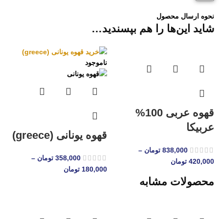
نحوه ارسال محصول
شاید این‌ها را هم بپسندید…
ناموجود
قهوه عربی 100%
عربیکا
قهوه یونانی (greece)
838,000
تومان
–
358,000
تومان
–
420,000
تومان
180,000
تومان
محصولات مشابه