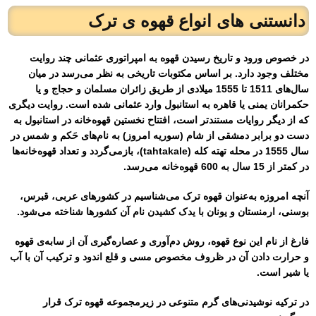
دانستنی های انواع قهوه ی ترک
در خصوص ورود و تاریخ رسیدن قهوه به امپراتوری عثمانی چند روایت
مختلف وجود دارد. بر اساس مکتوبات تاریخی به نظر می‌رسد در میان
سال‌های 1511 تا 1555 میلادی از طریق زائران مسلمان و حجاج و یا
حکمرانان یمنی یا قاهره به استانبول وارد عثمانی شده است. روایت دیگری
که از دیگر روایات مستندتر است، افتتاح نخستین قهوه‌خانه در استانبول به
دست دو برابر دمشقی از شام (سوریه امروز) به نام‌های حَکم و شمس در
سال 1555 در محله تهته کله (tahtakale)، بازمی‌گردد و تعداد قهوه‌خانه‌ها
در کمتر از 15 سال به 600 قهوه‌خانه می‌رسد.
آنچه امروزه به‌عنوان قهوه ترک می‌شناسیم در کشورهای عربی، قبرس،
بوسنی، ارمنستان و یونان با یدک کشیدن نام آن کشورها شناخته می‌شود.
فارغ از نام این نوع قهوه، روش دم‌آوری و عصاره‌گیری آن از سابه‌ی قهوه
و حرارت دادن آن در ظروف مخصوص مسی و قلع اندود و ترکیب آن با آب
یا شیر است.
در ترکیه نوشیدنی‌های گرم متنوعی در زیرمجموعه قهوه ترک قرار