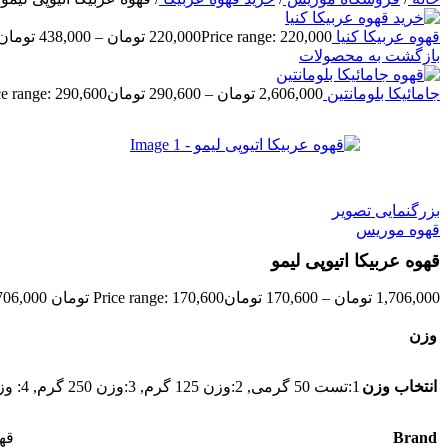
قهوه عربیکا کنیا kenya
Price range: 220,000 تومان through 438,000 تومان
220,000
تومان
–
438,000
تومان
بازگشت به محصولات
جامائیکا بلومانتین
2,606,000
تومان
–
290,600
تومان
Price range: 290,600 تومان ough 2,606,000
بزرگنمایی تصویر
قهوه موریس
قهوه عربیکا اتیوپی لیمو
1,706,000
تومان
–
170,600
تومان
Price range: 170,600 تومان through 1,706,000 تومان
وزن
انتخاب وزن
1:تست 50 گرمی
,
2:وزن 125 گرم
,
3:وزن 250 گرم
,
4: وزن 500گرم
Brand
قه