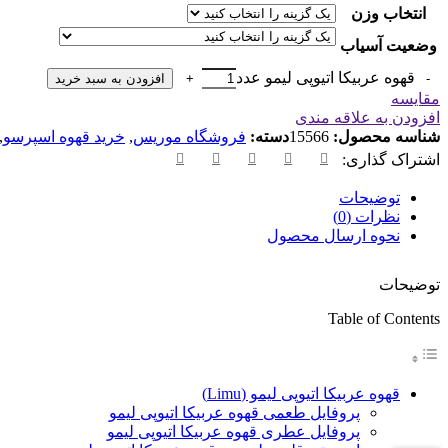
انتخاب وزن
وضعیت آسیاب
قهوه عربیکا اتیوپی لیمو عدد
افزودن به سبد خرید
مقایسه
افزودن به علاقه مندی
شناسه محصول:
15566
دسته:
فروشگاه موریس
,
خرید قهوه اسپرسو
,
اشتراک گذاری:
توضیحات
نظرات (0)
نحوه ارسال محصول
توضیحات
Table of Contents
قهوه عربیکا اتیوپی لیمو (Limu)
پروفایل طعمی قهوه عربیکا اتیوپی لیمو
پروفایل عطری قهوه عربیکا اتیوپی لیمو