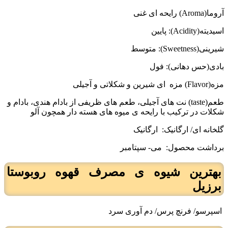
آروما(Aroma) رایحه ای غنی
اسیدیته(Acidity): پایین
شیرینی(Sweetness): متوسط
بادی(حس دهانی): فول
مزه(Flavor) مزه
ای شیرین و شکلاتی و آجیلی
طعم(taste) نت های آجیلی، طعم های ظریفی از بادام هندی، بادام و
شکلات در ترکیب با رایحه ی میوه های هسته دار همچون آلو
گلخانه ای/ ارگانیک:
ارگانیک
برداشت محصول:
می- سپتامبر
بهترین شیوه ی مصرف قهوه روبوستا
برزیل
اسپرسو/ فرنچ پرس/ دم آوری سرد