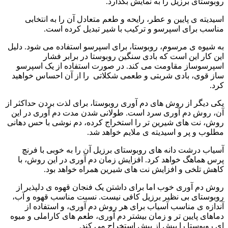
روبوستای برزیل را به نمایش بگذارد.
اسیدیته ی پایین و عطر، رایحه و طعم متعادل آن را به انتخابی
مناسب برای اسپرسو و ترکیب با شیر تبدیل کرده است.
به شیوه ی مرسوم، روبوستا، برای اسپرسو استفاده می شود. دلیل
این کار این است که بادی سنگین روبوستا در برابر فشار
اسپرسوساز مقاومت می کند. در صورت استفاده از یک اسپرسو
ساز قوی، بادی شربتی و طعمی شکلاتی
را از آن احساس خواهید
کرد.
یکی دیگر از روش های دم آوری روبوستا، برای لذت بردن حداکثر از
آن، روش دم آوری سرد است. طولانی شدن مدت دم آوری در این
روش، نت های شیرین تر را استخراج کرده، دم نوشی با حس دهانی
مطلوب و پر و اسیدیته ی ملایم خواهد شد.
آسیاب درشت دانه های روبوستای برزیل آن را به خوبی با فرنچ
پرس هماهگ خواهد کرد. افزایش زمان دم آوری در این روش، با
کاهش تلخی و افزایش نت های شیرین همراه خواهد بود.
روش دم آوری خوب اما برای داشتن یک فنجان قهوه ی دلپذیر از
روبوستای بی نظیر برزیل کافی نیست. نسبت مناسب قهوه و آب،
آندازه ی مناسب آسیاب برای هر روش دم آوری، و استفاده از
دماهای پایین تر و زمان بیشتر دم آوری، طعم های کاراملی و میوه
ای روبوستا را بیش از پیش استخراج می کند.