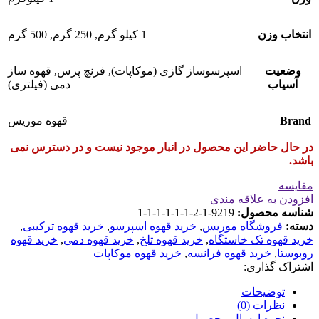
انتخاب وزن
1 کیلو گرم
,
250 گرم
,
500 گرم
وضعیت
اسپرسوساز گازی (موکاپات)
,
فرنچ پرس
,
قهوه ساز
آسیاب
دمی (فیلتری)
Brand
قهوه موریس
در حال حاضر این محصول در انبار موجود نیست و در دسترس نمی
باشد.
مقایسه
افزودن به علاقه مندی
شناسه محصول:
9219-1-2-1-1-1-1-1-1
دسته:
فروشگاه موریس
,
خرید قهوه اسپرسو
,
خرید قهوه ترکیبی
,
خرید قهوه تک خاستگاه
,
خرید قهوه تلخ
,
خرید قهوه دمی
,
خرید قهوه
روبوستا
,
خرید قهوه فرانسه
,
خرید قهوه موکاپات
اشتراک گذاری:
توضیحات
نظرات (0)
نحوه ارسال محصول