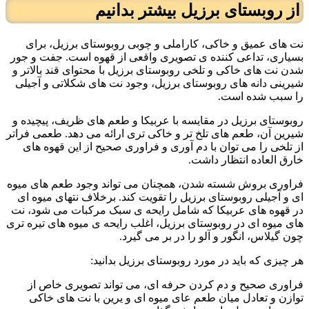
از روبستای برزیل بیشتر بدانیم
نت های عمیق و خاکی، کاراملی و چوبی روبوستای برزیل، برای
بسیاری، تداعی کننده ی تصویری واقعی از قهوه است. جفت و جور
شدن نت های خاکی و تلخی روبوستای برزیل با محتوای قند بالاتر و
شیرینی دانه های روبوستای برزیل، وجود نت های شکلاتی و آجیلی
را سبب شده است.
روبوستای برزیل در مقایسه با عربیکا و طعم های ظریف، پیچیده و
شیرین آن، طعم های تلخ تر و خاکی تری ارائه می دهد. طعمی فراتر
از تلخی را می توان با دم آوری و فراوری صحیح از این قهوه های
خارق العاده انتظار داشت.
فراوری بروش شسته شدن، همچنان می تواند وجود طعم های میوه
ای و آجیلی روبوستای برزیل را تقویت کند. برخلاف نتهای میوه ای
در قهوه های عربیکا که شامل رایحه ی سبک مرکبات می شود، نت
های میوه ای در روبوستای برزیل، اغلب رایحه ی میوه های تیره تری
چون گیلاس، انگور و آلو را در بر می گیرد.
هر چیزی که باید در مورد روبوستای برزیل بدانید:
فراوری صحیح و دم کردن حرفه ای، می تواند تصویری خاص از
توازن و تعادل میان طعم عای میوه ای و یرین با نت های خاکی