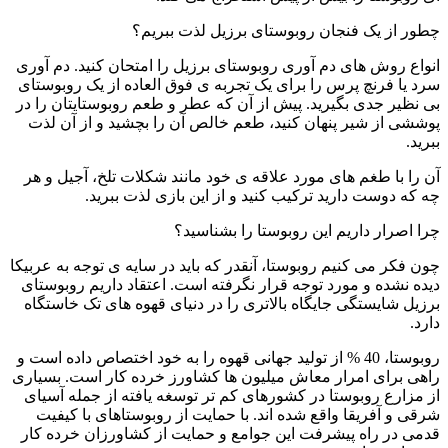
چطور از یک فنجان روبوستای برزیل لذت ببریم؟
انواع روش های دم آوری روبوستای برزیل را امتحان کنید. دم آوری
سرد یا فرنچ پرس را برای یک تجربه ی فوق العاده از یک روبوستای
بی نظیر جدی بگیرید. پیش از آن که عطر و طعم روبوستایتان را در
پوششی از شیر پنهان کنید، طعم خالص آن را بچشید و از آن لذت
ببرید.
آن را با طغم های مورد علاقه ی خود مانند شکلات تلخ، آجیل و هر
چه که دوست دارید ترکیب کنید و از این بازی لذت ببرید.
چرا اصرار داریم این روبوستا را بشناسید؟
چون فکر می کنیم روبوستا، آنقدر که باید در سایه ی توجه به عربیکا
دیده نشده و مورد توجه قرار نگرفته است. اعتقاد داریم روبوستای
برزیل شایستگی جایگاه بالاتری را در دنیای قهوه های تک خاستگاه
دارد.
روبوستا، 40 % از تولید جهانی قهوه را به خود اختصاص داده است و
راهی برای امرار معاش میلیون ها کشاورز خرده کار است. بسیاری
از مزارع روبوستا در کشورهای کم تر توسغه یافته از جمله آسیای
شرقی و آفریقا واقع شده اند. با حمایت از روبوستاهای با کیفیت
قدمی در راه پیشرفت این جوامع و حمایت از کشاورزان خرده کار