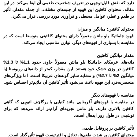
دارد که نقش قابل‌توجهی در تعریف شخصیت طعمی آن ایفا می‌کند. در این
مقاله، محتوای کافئین این قهوه از جنبه‌های مختلف، از جمله مقدار، تأثیر
بر طعم و عطر، عوامل محیطی و فرآوری مورد بررسی قرار می‌گیرد.
محتوای کافئین: میانگین و میزان
قهوه جامائیکا بلو مانتن معمولاً دارای محتوای کافئینی متوسط است که در
مقایسه با بسیاری از قهوه‌های دیگر، توازن مناسبی ایجاد می‌کند.
مقدار میانگین کافئین
دانه‌های عربیکای جامائیکا بلو مانتن معمولاً حاوی حدود 1.1% تا 1.3%
کافئین در وزن خشک خود هستند. این مقدار، کمتر از دانه‌های روبوستا (با
میانگین 2% تا 2.7%) و مشابه سایر گونه‌های عربیکا است، اما ویژگی‌های
منحصر‌به‌فرد این قهوه باعث می‌شود تأثیر کافئین آن ملایم‌تر احساس شود.
مقایسه با قهوه‌های دیگر
در مقایسه با قهوه‌های آفریقایی مانند کنیایی یا یرگاچف اتیوپی که گاهی
کافئین بالاتری دارند، بلو مانتن تجربه‌ای آرام‌تر ارائه می‌دهد که برای
نوشیدن در طول روز ایده‌آل است.
تأثیر کافئین بر پروفایل طعمی
محتوای کافئین بر شدت طعم‌ها، تعادل و افترتیست قهوه تأثیرگذار است.