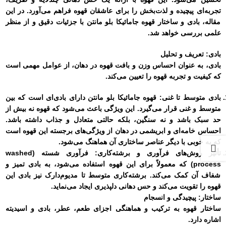
تجربه‌ای پیچیده و لذت‌بخش را برای عاشقان قهوه فراهم می‌آورد. در این
مقاله، بادی و ساختار قهوه جامائیکا بلو مانتن با جزئیات دقیق و از منظر
علمی بررسی خواهد شد.
بادی: تعریف و تحلیل
بادی، به عنوان احساس وزن و بافت قهوه در دهان، از عوامل مهمی است
که کیفیت و تجربه قهوه را تعیین می‌کند.
بادی متوسط تا غنی:
قهوه جامائیکا بلو مانتن دارای بادی‌ای است که بین
متوسط و غنی قرار می‌گیرد. این ویژگی باعث می‌شود که قهوه نه بیش از
حد سبک باشد و نه سنگین، بلکه حالتی متعادل و جذاب داشته باشد.
احساس خامه‌ای و ابریشمی در دهان از ویژگی‌های برجسته این قهوه است
که به خوبی با دیگر عناصر ساختاری آن هماهنگ می‌شود.
تأثیر روش‌های فرآوری و برشته‌کاری:
فرآوری شسته (washed
process) که معمولاً برای این قهوه استفاده می‌شود، به بادی تمیز و
شفاف آن کمک می‌کند. برشته‌کاری متوسط تا مدیوم‌دارک نیز بادی این
قهوه را تقویت می‌کند و حس دهانی دلپذیری ایجاد می‌نماید.
ساختار: پیچیدگی و انسجام
ساختار قهوه به ترکیب و هماهنگی اجزای طعم، عطر، بادی و اسیدیته
اشاره دارد.