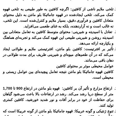
تلخی ملایم ناشی از کافئین:
اگرچه کافئین به طور طبیعی به تلخی قهوه
کمک می‌کند، تلخی ایجاد‌شده در قهوه جامائیکا بلو مانتن به دلیل محتوای
متعادل کافئین و فرآوری دقیق، بسیار ملایم و کنترل‌شده است. این تلخی،
نه غالب است و نه آزاردهنده، بلکه به غنای طعمی می‌افزاید.
تعادل با اسیدیته و شیرینی:
محتوای متوسط کافئین به تعامل متعادلی بین
اسیدیته روشن و شیرینی طبیعی این قهوه کمک می‌کند و تجربه‌ای هماهنگ
و یکپارچه ارائه می‌دهد.
تأثیر بر افترتیست:
کافئین بلو مانتن، افترتیستی ملایم و طولانی ایجاد
می‌کند که در آن طعم‌های میوه‌ای و شیرینی ظریف برای مدت طولانی در
دهان باقی می‌مانند.
عوامل محیطی موثر بر محتوای کافئین
کافئین قهوه جامائیکا بلو مانتن نتیجه تعامل پیچیده‌ای بین عوامل زیستی و
محیطی است.
ارتفاع مزارع و تأثیر آن بر کافئین:
قهوه بلو مانتن در ارتفاع 900 تا 1,700
متر از سطح دریا رشد می‌کند. رشد در ارتفاعات بالا باعث می‌شود گیاهان
برای حفاظت از خود در برابر آفات و نور شدید خورشید، کافئین کمتری
تولید کنند.
تنوع ژنتیکی و گونه عربیکا:
قهوه جامائیکا بلو مانتن از گونه عربیکا است که