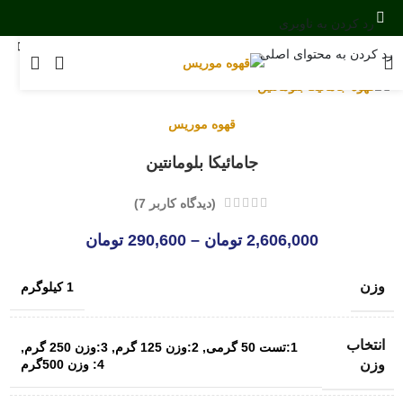
رد کردن به ناوبری
خانه
/
فروشگاه موریس
/
خرید قهوه عربیکا
رد کردن به محتوای اصلی
بزرگنمایی تصویر
قهوه موریس
جامائیکا بلومانتین
(دیدگاه کاربر
7
)
2,606,000
تومان
–
290,600
تومان
وزن
1 کیلوگرم
انتخاب
1:تست 50 گرمی
,
2:وزن 125 گرم
,
3:وزن 250 گرم
,
4: وزن 500گرم
وزن