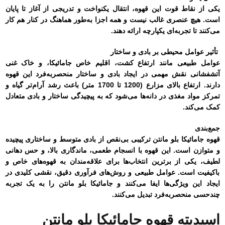
یکی از نقاط قوت این قهوه، انتقال یکنواخت و تدریجی از آغاز تا پایان
است. هیچ عنصری غالب نیست و همه اجزا به‌طور هماهنگ در کنار هم کار
می‌کنند تا تجربه‌ای یکپارچه ارائه دهند.
تأثیر عوامل محیطی بر بادی و ساختار
عوامل طبیعی مانند ارتفاع کشت، اقلیم خاص جامائیکا، و خاک غنی
آتشفشانی نقش مهمی در ایجاد بادی و ساختار منحصر‌به‌فرد این قهوه
دارند. ارتفاع بالای مزارع (1200 تا 1700 متر) باعث رشد آرام‌تر گیاه و
تمرکز مواد مغذی در دانه‌ها می‌شود که به پیچیدگی ساختار و بادی متعادل
کمک می‌کند.
جمع‌بندی
قهوه جامائیکا بلو مانتن ترکیبی بی‌نقص از بادی متوسط و ساختاری پیچیده
و متوازن است. این قهوه با انسجام طعمی، ماندگاری بالا، و حس دهانی
لطیف، یکی از برترین انتخاب‌ها برای علاقه‌مندان به قهوه‌های خاص و
باکیفیت است. عوامل طبیعی و روش‌های فرآوری دقیق، نقشی کلیدی در
ایجاد این ویژگی‌ها ایفا می‌کنند و جامائیکا بلو مانتن را به یک تجربه
چندحسی منحصربه‌فرد تبدیل می‌کنند.
اسیدیته قهوه جامائیکا بلو مانتن