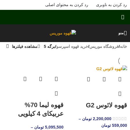
رد کردن به ناوبری
رد کردن به محتوای اصلی
منو
خانه
/
فروشگاه موریس
/
خرید قهوه اسپرسو
/
برگه 5
مشاهده فیلترها
قهوه لیما 70%
قهوه لائوس G2
عربیکای 4 کیلویی
2,200,000
تومان
–
559,000
تومان
5,095,500
تومان
–