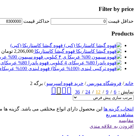
Filter by price
حداقل قیمت
حداكثر قيمت
Products
قهوه گیشا کاستاریکا (کپی)
قهوه گیشا کاستاریکا
2,206,000
تومان
قهوه سیمون 90% عربیکا ی ۴ کیلویی
قهوه پاندرا 80% عربیکای 4 کیلویی
قهوه لیندی 100% عربیکای 4 کیلویی
خانه
/
فروشگاه موریس
/
خرید قهوه اسپرسو
/
برگه 2
36
24
12
9
6
نمایش
انتخاب گزینه ها
این محصول دارای انواع مختلفی می باشد. گزینه ه
مشاهده سریع
مقایسه
افزودن به علاقه مندی