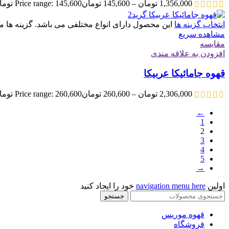
1,356,000
تومان
–
145,600
تومان
Price range: 145,600 تومان through 1,356,000 تومان
انتخاب گزینه ها
این محصول دارای انواع مختلفی می باشد. گزینه ه
مشاهده سریع
مقایسه
افزودن به علاقه مندی
قهوه جامائیکا عربیکا
2,306,000
تومان
–
260,600
تومان
Price range: 260,600 تومان through 2,306,000 تومان
←
1
2
3
4
5
→
اولین
navigation menu here
خود را ایجاد کنید
جستجو
قهوه موریس
فروشگاه