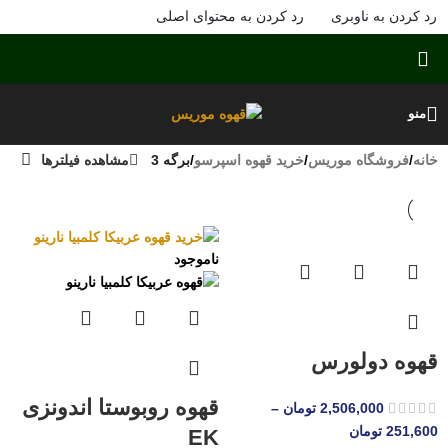
رد کردن به ناوبری
رد کردن به محتوای اصلی
منو
خانه
/
فروشگاه موریس
/
خرید قهوه اسپرسو
/
برگه 3
مشاهده فیلترها
ناموجود
قهوه دولورس
قهوه روبوستا اندونزی
2,506,000
تومان
–
251,600
تومان
EK