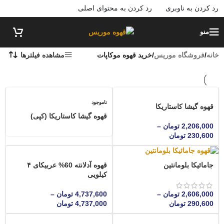
رد کردن به ناوبری
رد کردن به محتوای اصلی
منو
خانه
/
فروشگاه موریس
/
خرید قهوه موکاپات
مشاهده فیلترها
ناموجود
قهوه گیشا کاستاریکا
قهوه گیشا کاستاریکا (کپی)
2,206,000
تومان
–
230,600
تومان
قهوه آدلانته 60% عربیکای ۴
جامائیکا بلومانتین
کیلویی
4,737,600
تومان
–
2,606,000
تومان
–
4,737,000
تومان
290,600
تومان