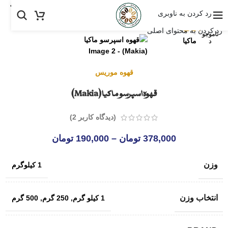
خانه
/
فروشگاه موریس
/
خرید قهوه عربیکا
رد کردن به ناوبری
بزرگنمایی تصویر
رد کردن به محتوای اصلی
ناموجو
د
قهوه موریس
قهوه اسپرسو ماکیا (Makia)
(دیدگاه کاربر
2
)
378,000
تومان
–
190,000
تومان
وزن
1 کیلوگرم
انتخاب وزن
1 کیلو گرم
,
250 گرم
,
500 گرم