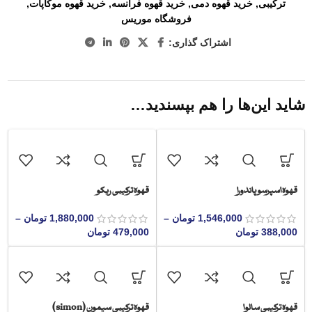
ترکیبی
,
خرید قهوه دمی
,
خرید قهوه فرانسه
,
خرید قهوه موکاپات
,
فروشگاه موریس
اشتراک گذاری:
شاید این‌ها را هم بپسندید…
قهوه اسپرسو پاندورا
قهوه ترکیبی ریکو
1,546,000
تومان
–
1,880,000
تومان
–
388,000
تومان
479,000
تومان
قهوه ترکیبی سالوا
قهوه ترکیبی سیمون (simon)