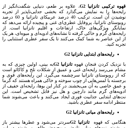
قهوه ترکیبی تانزانیا G2
، علاوه بر طعم، دنیایی شگفت‌انگیز از
رایحه‌ها را به نمایش می‌گذارد که بخشی جدایی‌ناپذیر از تجربه
نوشیدن آن است. ترکیب 40 درصد عربیکای تانزانیا و 60 درصد
روبوستای تانزانیا، پروفایل عطری‌ای غنی و پیچیده ارائه می‌دهد که
نمایانگر ویژگی‌های خاک، ارتفاعات و اقلیم تانزانیا است. از
رایحه‌های گرم و خاکی گرفته تا نشانه‌های ادویه‌ای و میوه‌ای، هر یک
از این عناصر به شما کمک می‌کنند تا یک سفر عطری استثنایی را
تجربه کنید.
رایحه‌های ابتدایی
تانزانیا
G2
با نزدیک کردن فنجان قهوه
تانزانیا
G2
به بینی، اولین چیزی که به
مشام می‌رسد رایحه‌ای غنی و عمیق از شکلات تلخ و کاکائو است
که از روبوستای تانزانیا سرچشمه می‌گیرد. این رایحه‌های قوی و
برجسته با لمس‌هایی از چوب سوخته و خاکی همراه هستند که گرما
و عمق خاصی به آن می‌بخشند. در کنار این بوها، رایحه‌ای خفیف از
ادویه‌های گرم مانند دارچین و هل نیز قابل تشخیص است. این
نت‌های ابتدایی جذابیت فوری ایجاد می‌کنند و باعث می‌شوند شما
منتظر ادامه سفر عطری باشید.
رایحه‌های میانی
تانزانیا
G2
هنگامی که قهوه
تانزانیا
G2
سردتر می‌شود و عطرها بیشتر باز
می‌شوند، نت‌های میانی تازه‌تر و پیچیده‌تر ظاهر می‌شوند. در این