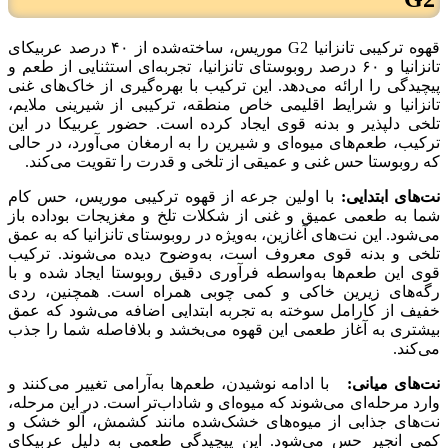
قهوه ترکیبی تانزانیا G2 موریس، ساخته‌شده از ۴۰ درصد عربیکای
تانزانیا و ۶۰ درصد روبوستای تانزانیا، تجربه‌ای استثنایی از طعم و
پیچیدگی را ارائه می‌دهد. این ترکیب با بهره‌گیری از خاک‌های غنی
تانزانیا و شرایط اقلیمی خاص منطقه، ترکیبی از شیرینی ملایم،
تلخی دلپذیر و بدنه قوی ایجاد کرده است. حضور عربیکا در این
ترکیب، طعم‌های میوه‌ای و شیرین را به ارمغان می‌آورد، در حالی
که روبوستا حس غنی و عمیقی از تلخی و قدرت را تقویت می‌کند.
نت‌های ابتدایی:
با اولین جرعه از قهوه ترکیبی موریس، حس کام
شما به طعمی عمیق و غنی از شکلات تلخ و مغزیجات بوداده باز
می‌شود. این نت‌های آغازین، به‌ویژه در روبوستای تانزانیا که به عمق
تلخی و بدنه قوی معروف است، به‌وضوح دیده می‌شوند. ترکیب
قوی این طعم‌ها به‌واسطه فرآوری دقیق روبوستا ایجاد شده و با
رگه‌های زیرین خاکی و کمی چوبی همراه است. همچنین، ردی
خفیف از کارامل سوخته به تجربه ابتدایی اضافه می‌شود که عمق
بیشتری به آغاز طعمی این قهوه می‌بخشد و بلافاصله شما را جذب
می‌کند.
نت‌های میانی
:
با ادامه نوشیدن، طعم‌ها به‌آرامی تغییر می‌کنند و
وارد مرحله‌ای می‌شوند که میوه‌ای و شاداب‌تر است. در این مرحله،
نت‌های جذابی از میوه‌های خشک‌شده مانند کشمش، آلو خشک و
کمی انجیر حس می‌شود. این پیچیدگی طعمی به دلیل عربیکای