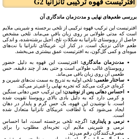
افترتیست
قهوه ترکیبی تانزانیا G2
بررسی طعم‌های نهایی و مدت‌زمان ماندگاری آن
افترتیست این ترکیب قهوه ترکیبی از تلخی برجسته و شیرینی ملایم
است که مدتی طولانی بر روی زبان باقی می‌ماند. تلخی مشخص
حاصل از روبوستای تانزانیا به شکلات تلخ، آجیل برشته‌شده، و اندکی
طعم خاکی نزدیک است. در کنار آن، عربیکای تانزانیا با نت‌های
میوه‌ای و کمی گل‌گون، به افترتیست عمق بیشتری می‌بخشد.
مدت‌زمان ماندگاری:
افترتیست این قهوه به دلیل حضور
روبوستای غالب طولانی است و حتی بعد از چند دقیقه، حس
طعمی آن روی زبان باقی می‌ماند.
ساختار طعمی:
تلخی اولیه به تدریج به سمت نت‌های شیرین و
کره‌ای حرکت می‌کند که تجربه نهایی را غنی‌تر می‌کند.
احساس دهانی پس از نوشیدن:
این ترکیب حس دهانی سنگین
و کرمی دارد که به دلیل بادی بالای روبوستا تقویت شده
است. با نوشیدن این قهوه، یک حس گرم و پایدار در دهان
ایجاد می‌شود که با لطافت عربیکای تانزانیا متعادل شده
است.
نرمی و پایداری:
اگرچه تلخی برجسته است، اما احساس
نرمی و شیرینی ملایم آن، تجربه‌ای مطلوب را برای
مصرف‌کنندگان رقم می‌زند.
دما و اثر حرارتی
: گرمای ناشی از روبوستا، حس عمیق‌تری