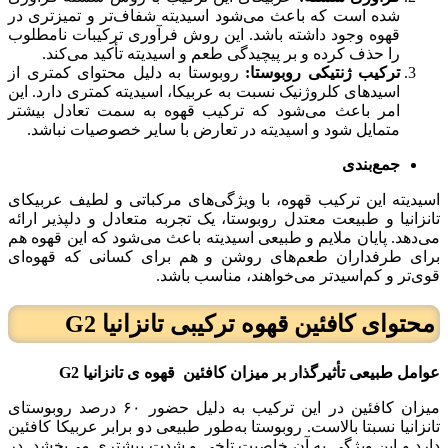
شده است که باعث می‌شود اسیدیته شفاف‌تر و تمیزتری در
قهوه وجود داشته باشد. این روش فرآوری ترکیبات نامطلوب
را حذف کرده و بر پیچیدگی طعم و اسیدیته تأکید می‌کند.
ترکیب ژنتیکی روبوستا:
روبوستا به دلیل محتوای کمتری از
اسیدهای کلروژنیک نسبت به عربیکا، اسیدیته کمتری دارد. این
امر باعث می‌شود که ترکیب قهوه به سمت تعادل بیشتر
متمایل شود و اسیدیته در تعارض با سایر خصوصیات نباشد.
جمع‌بندی
اسیدیته این ترکیب قهوه، با ویژگی‌های مرکباتی و لطیف عربیکای
تانزانیا و طبیعت معتدل روبوستا، یک تجربه متعادل و دلپذیر ارائه
می‌دهد. پایان ملایم و طبیعی اسیدیته باعث می‌شود که این قهوه هم
برای طرفداران طعم‌های روشن و هم برای کسانی که قهوه‌ای
قوی‌تر و کم‌اسیدتر می‌خواهند، مناسب باشد.
محتوای کافئین
قهوه ترکیبی تانزانیا G2
عوامل طبیعی تأثیرگذار بر میزان کافئین
قهوه ی تانزانیا
G2
میزان کافئین در این ترکیب به دلیل حضور ۶۰ درصد روبوستای
تانزانیا نسبتا بالاست. روبوستا به‌طور طبیعی دو برابر عربیکا کافئین
دارد و این ویژگی به آن خاصیت تلخی و شدت بیشتری می‌بخشد. در