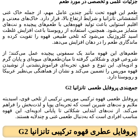
جزئیات علمی و تخصصی در مورد طعم
طعم این قهوه تحت تأثیر چندین عامل مهم، از جمله خاک غنی
آتشفشانی تانزانیا و شرایط ارتفاع بالا، قرار دارد. خاک‌های معدنی و
اقلیم استوایی باعث تولید قهوه‌هایی با طعم‌های پیچیده و نت‌های
متمایز می‌شود. همچنین، استفاده از روبوستا باعث افزایش غلظت
اسید کلروژنیک می‌شود که تلخی طبیعی قهوه را تقویت کرده و
ماندگاری طعم را در دهان افزایش می‌دهد.
طعم‌های این قهوه مانند یک سمفونی پیچیده عمل می‌کنند؛ از
شروعی قوی و شکلاتی گرفته تا میان‌طعم‌های میوه‌ای و پایان گرم
و ادویه‌ای. این تنوع و عمق، تجربه‌ای فراموش‌نشدنی از نوشیدن
قهوه موریس را تضمین می‌کند و نشان از هماهنگی بی‌نظیر عربیکا
و روبوستا دارد.
جمع‌بندی پروفایل طعمی
تانزانیا
G2
پروفایل طعمی قهوه ترکیبی موریس ترکیبی از تلخی قوی، اسیدیته
ملایم و نت‌های شیرین است که تجربه‌ای پویا و لذت‌بخش را فراهم
می‌کند. از نت‌های ابتدایی شکلاتی تا پایانی ادویه‌ای، این قهوه
مناسب افرادی است که به‌دنبال طعمی غنی و چندلایه هستند.
پروفایل عطری
قهوه ترکیبی تانزانیا G2