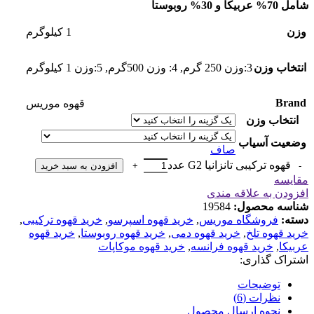
شامل 70% عربیکا و 30% روبوستا
وزن
1 کیلوگرم
انتخاب وزن
3:وزن 250 گرم
,
4: وزن 500گرم
,
5:وزن 1 کیلوگرم
Brand
قهوه موریس
انتخاب وزن
وضعیت آسیاب
صاف
قهوه ترکیبی تانزانیا G2 عدد
افزودن به سبد خرید
مقایسه
افزودن به علاقه مندی
شناسه محصول:
19584
دسته:
فروشگاه موریس
,
خرید قهوه اسپرسو
,
خرید قهوه ترکیبی
,
خرید قهوه تلخ
,
خرید قهوه دمی
,
خرید قهوه روبوستا
,
خرید قهوه
عربیکا
,
خرید قهوه فرانسه
,
خرید قهوه موکاپات
اشتراک گذاری:
توضیحات
نظرات (6)
نحوه ارسال محصول