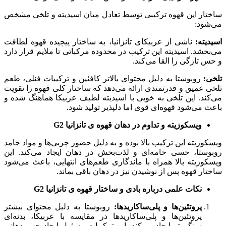
ساختار این قهوه ترکیبی توسط تعادل میان اسیدیته و تلخی مشخص
می‌شود:
اسیدیته:
ناشی از عربیکای تانزانیا، به ساختار پیچیده قهوه لطافت
می‌بخشد. اسیدیته این ترکیب در محدوده مرکباتی تا ملایم قرار دارد
و حس تازگی را القا می‌کند.
تلخی:
روبوستا به دلیل محتوای بالاتر کافئین و ترکیبات فنلی، طعم
تلخی عمیق و قدرتمندی ارائه می‌دهد که ساختار کلی قهوه را تقویت
می‌کند. این تلخی به خوبی با اسیدیته لطیف عربیکا هماهنگ شده و
باعث می‌شود قهوه‌ای قوی اما دلپذیر تولید شود.
ویسکوزیته و تداوم در دهان قهوه ی تانزانی
ا
G2
ویسکوزیته این ترکیب بالا بوده و به دلیل حضور چربی‌ها و مواد جامد
روبوستا، حسی خامه‌ای و لذت‌بخش در دهان ایجاد می‌کند. این
ویسکوزیته بالا همراه با ماندگاری طعم‌های انتهایی، باعث می‌شود
ساختار قهوه پس از نوشیدن نیز در دهان باقی بماند.
نکات علمی درباره بادی و ساختار
قهوه ی تانزانی
ا
G2
پروتئین‌ها و پلی‌ساکاریدها:
روبوستا به دلیل محتوای بیشتر
پروتئین‌ها و پلی‌ساکاریدها در مقایسه با عربیکا، بدنه‌ای
سنگین‌تر ایجاد می‌کند. این ترکیبات مسئول ایجاد حس دهانی