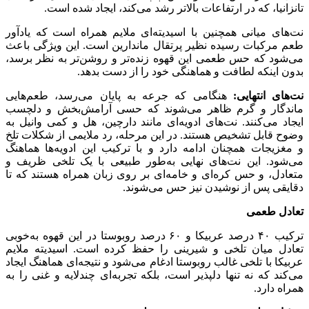
تانزانیا، که در ارتفاعات بالاتر رشد می‌کند، ایجاد شده است.
نت‌های میانی همچنین با اسیدیته‌ای ملایم همراه است که یادآور
طعم مرکبات رسیده نظیر پرتقال ماندارین است. این ویژگی باعث
می‌شود که حس طعمی این قهوه زنده‌تر و روشن‌تر به نظر برسد،
بدون اینکه لطافت و هماهنگی خود را از دست بدهد.
نت‌های انتهایی
:
هنگامی که جرعه به پایان می‌رسد، طعم‌هایی
ماندگار و گرم ظاهر می‌شوند که حسی آرامش‌بخش و دلچسب
ایجاد می‌کنند. نت‌های ادویه‌ای مانند دارچین، هل و کمی وانیل به
وضوح قابل تشخیص هستند. در این مرحله، رد ملایمی از شکلات تلخ
و مغزیجات همچنان ادامه دارد و با ترکیب این ادویه‌ها هماهنگ
می‌شود. این نت‌های نهایی به‌طور طبیعی با یک تلخی ظریف و
متعادل، و حس کره‌ای و خامه‌ای بر روی زبان همراه هستند که تا
دقایقی پس از نوشیدن نیز حس می‌شوند.
تعادل طعمی
ترکیب ۴۰ درصد عربیکا و ۶۰ درصد روبوستا در این قهوه به‌خوبی
تعادل میان تلخی و شیرینی را حفظ کرده است. اسیدیته ملایم
عربیکا با تلخی غالب روبوستا ادغام می‌شود و نتیجه‌ای هماهنگ ایجاد
می‌کند که نه تنها دلپذیر است، بلکه تجربه‌ای چندلایه و غنی را به
همراه دارد.