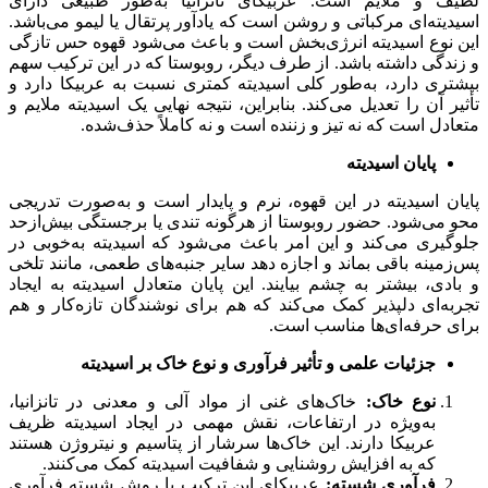
لطیف و ملایم است. عربیکای تانزانیا به‌طور طبیعی دارای
اسیدیته‌ای مرکباتی و روشن است که یادآور پرتقال یا لیمو می‌باشد.
این نوع اسیدیته انرژی‌بخش است و باعث می‌شود قهوه حس تازگی
و زندگی داشته باشد. از طرف دیگر، روبوستا که در این ترکیب سهم
بیشتری دارد، به‌طور کلی اسیدیته کمتری نسبت به عربیکا دارد و
تأثیر آن را تعدیل می‌کند. بنابراین، نتیجه نهایی یک اسیدیته ملایم و
متعادل است که نه تیز و زننده است و نه کاملاً حذف‌شده.
پایان اسیدیته
پایان اسیدیته در این قهوه، نرم و پایدار است و به‌صورت تدریجی
محو می‌شود. حضور روبوستا از هرگونه تندی یا برجستگی بیش‌ازحد
جلوگیری می‌کند و این امر باعث می‌شود که اسیدیته به‌خوبی در
پس‌زمینه باقی بماند و اجازه دهد سایر جنبه‌های طعمی، مانند تلخی
و بادی، بیشتر به چشم بیایند. این پایان متعادل اسیدیته به ایجاد
تجربه‌ای دلپذیر کمک می‌کند که هم برای نوشندگان تازه‌کار و هم
برای حرفه‌ای‌ها مناسب است.
جزئیات علمی و تأثیر فرآوری و نوع خاک بر اسیدیته
نوع خاک:
خاک‌های غنی از مواد آلی و معدنی در تانزانیا،
به‌ویژه در ارتفاعات، نقش مهمی در ایجاد اسیدیته ظریف
عربیکا دارند. این خاک‌ها سرشار از پتاسیم و نیتروژن هستند
که به افزایش روشنایی و شفافیت اسیدیته کمک می‌کنند.
فرآوری شسته:
عربیکای این ترکیب با روش شسته فرآوری