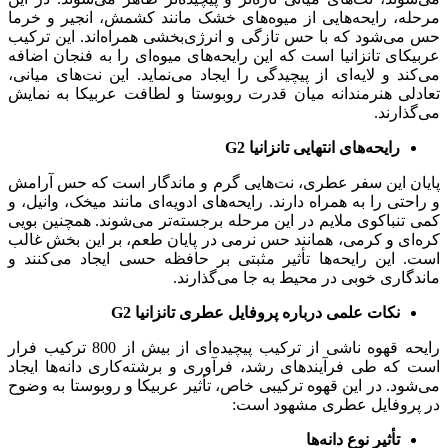
مرحله، رایحه‌هایی از میوه‌های خشک مانند کشمش، انجیر و خرما
حس می‌شود که با حس تازگی و انرژی‌بخشی همراه‌اند. این ترکیب
عربیکای تانزانیا است که این رایحه‌های میوه‌ای را به فنجان اضافه
می‌کند و لایه‌ای از پیچیدگی را ایجاد می‌نماید. این نت‌های میانی،
تعادلی هنرمندانه میان قدرت روبوستا و لطافت عربیکا به نمایش
می‌گذارند.
رایحه‌های انتهایی
تانزانیا
G2
پایان این سفر عطری، نت‌هایی گرم و ماندگار است که حس آرامش
و راحتی را به همراه دارند. رایحه‌های ادویه‌ای مانند میخک، وانیل، و
کمی تنباکوی ملایم در این مرحله برجسته‌تر می‌شوند. همچنین بویی
کره‌ای و کرمی، همانند حس نرمی در پایان طعم، بر این بخش غالب
است. این رایحه‌ها تأثیر مثبتی بر حافظه حسی ایجاد می‌کنند و
ماندگاری خوبی در محیط به جا می‌گذارند.
نکات علمی درباره پروفایل عطری
تانزانیا
G2
رایحه قهوه ناشی از ترکیب پیچیده‌ای از بیش از 800 ترکیب فرار
است که طی فرآیندهای رشد، فرآوری و برشته‌کاری دانه‌ها ایجاد
می‌شود. در این قهوه ترکیبی خاص، تأثیر عربیکا و روبوستا به وضوح
در پروفایل عطری مشهود است:
تأثیر نوع دانه‌ها