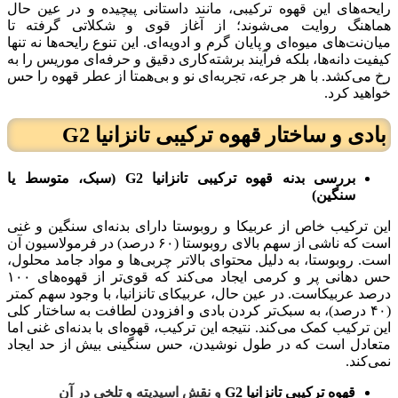
رایحه‌های این قهوه ترکیبی، مانند داستانی پیچیده و در عین حال
هماهنگ روایت می‌شوند؛ از آغاز قوی و شکلاتی گرفته تا
میان‌نت‌های میوه‌ای و پایان گرم و ادویه‌ای. این تنوع رایحه‌ها نه تنها
کیفیت دانه‌ها، بلکه فرآیند برشته‌کاری دقیق و حرفه‌ای موریس را به
رخ می‌کشد. با هر جرعه، تجربه‌ای نو و بی‌همتا از عطر قهوه را حس
خواهید کرد.
بادی و ساختار
قهوه ترکیبی تانزانیا G2
بررسی بدنه
قهوه ترکیبی تانزانیا G2 (سبک، متوسط یا
سنگین)
این ترکیب خاص از عربیکا و روبوستا دارای بدنه‌ای سنگین و غنی
است که ناشی از سهم بالای روبوستا (۶۰ درصد) در فرمولاسیون آن
است. روبوستا، به دلیل محتوای بالاتر چربی‌ها و مواد جامد محلول،
حس دهانی پر و کرمی ایجاد می‌کند که قوی‌تر از قهوه‌های ۱۰۰
درصد عربیکاست. در عین حال، عربیکای تانزانیا، با وجود سهم کمتر
(۴۰ درصد)، به سبک‌تر کردن بادی و افزودن لطافت به ساختار کلی
این ترکیب کمک می‌کند. نتیجه این ترکیب، قهوه‌ای با بدنه‌ای غنی اما
متعادل است که در طول نوشیدن، حس سنگینی بیش از حد ایجاد
نمی‌کند.
قهوه ترکیبی تانزانیا G2
و نقش اسیدیته و تلخی در آن