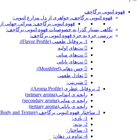
قهوه اتیوپی یرگاچف
قهوه اتیوپی یرگاچف، جواهری از دل مزارع اتیوپی:
قهوه اتیوپی یرگاچف: میراثی جهانی از 
نگاهی بسیار گذرا به خصوصیات قهوه اتیوپی یرگاچف:
بررسی جزء به جزء قهوه اتیوپی یرگاچف:
1. پروفایل طعمی (Flavor Profile):
 نت‌های اولیه
 نت‌های میانی
 نت‌های پایانی
 حس دهانی(Mouthfeel):
 تعادل طعمی
 شیرینی:
2. پروفایل عطری (Aroma Profile):
رایحه ی ابتدایی(primary aroma)
رایحه ی میانی(secondary aroma)
رایحه ی پایانی(tertiary aroma)
3. ساختار قهوه اتیوپی یرگاچف (Body and Texture):
1- بادی:
2- بدنه:
3- ساختار:
4- تداوم در دهان: