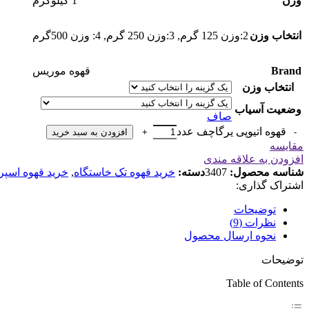
وزن
1 کیلوگرم
انتخاب وزن
2:وزن 125 گرم
,
3:وزن 250 گرم
,
4: وزن 500گرم
Brand
قهوه موریس
انتخاب وزن
وضعیت آسیاب
صاف
قهوه اتیوپی یرگاچف عدد
افزودن به سبد خرید
مقایسه
افزودن به علاقه مندی
شناسه محصول:
3407
دسته:
خرید قهوه تک خاستگاه
,
خرید قهوه اسپ
اشتراک گذاری:
توضیحات
نظرات (9)
نحوه ارسال محصول
توضیحات
Table of Contents