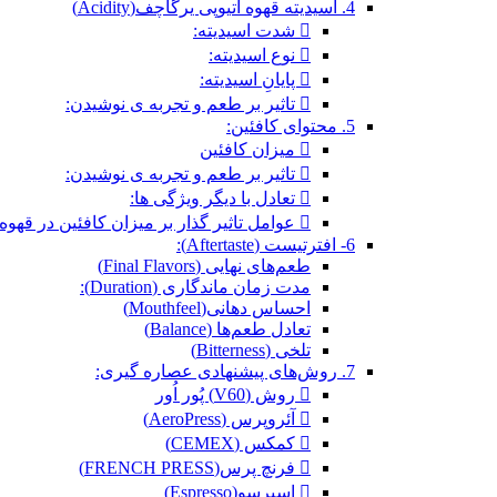
4. اسیدیته قهوه اتیوپی یرگاچف(Acidity)
 شدت اسیدیته:
 نوع اسیدیته:
 پایانِ اسیدیته:
 تاثیر بر طعم و تجربه ی نوشیدن:
5. محتوای کافئین:
 میزان کافئین
 تاثیر بر طعم و تجربه ی نوشیدن:
 تعادل با دیگر ویژگی ها:
 عوامل تاثیر گذار بر میزان کافئین در قهوه‌ی اتیوپی یرگاچف:
6- افترتیست (Aftertaste):
طعم‌های نهایی (Final Flavors)
مدت زمان ماندگاری (Duration):
احساس دهانی(Mouthfeel)
تعادل طعم‌ها (Balance)
تلخی (Bitterness)
7. روش‌های پیشنهادی عصاره گیری:
 روش (V60) پُور اُور
 آئروپرس (AeroPress)
 کمکس (CEMEX)
 فرنچ پرس(FRENCH PRESS)
 اسپرسو(Espresso)