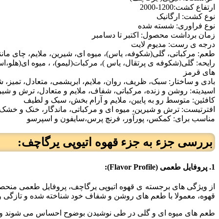
ارتفاع کشت:1200-2000
نوع کشت: ارگانیک
نوع فراوری: شسته شده
زمان برداشت محصول: اکتبر تا دسامبر
درجه ی رست: مدیوم لایت
طعم: مرکباتی، گلی(شکوفه، یاس)، میوه ای، شیرین، ملایم، چای مانن
رایحه: گلی(شکوفه ی پرتقال، یاس )، مرکبات(لیمو)، ، میوه ای(هلو
های قرمز
بادی و ساختار: سبک، ظریف، روان، ملایم، ابریشمی، متعادل، تمیز، 
اسیدیته: روشن و زنده، مرکباتی، شفاف، ملایم و متعادل، ترش و شی
کافئین: متوسط رو به پایین، ملایم و آرام بخش، سبک و لطیف
افترتیست: ترش و شیرین، میوه ای و مرکباتی، ماندگار، خنک و خشک، 
مناسب برای: کمکس، پورآور، فرنچ پرس،سایفون و اسپرسو
بررسی جزء به جزء قهوه اتیوپی یرگاچف:
1. پروفایل طعمی (Flavor Profile):
از ویژگی های برجسته ی قهوه اتیوپی یرگاچف، پروفایل طعمی منحص
قهوه، معمولا با طعم های روشن و شفاف خود شناخته شده و تازگی و 
طعم های میوه ای و گلی در طی نوشیدن بوضوح احساس می شوند و حس 