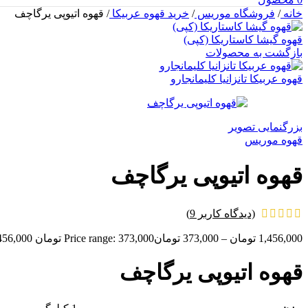
خانه
/
فروشگاه موریس
/
خرید قهوه عربیکا
/
قهوه اتیوپی یرگاچف
قهوه گیشا کاستاریکا (کپی)
بازگشت به محصولات
قهوه عربیکا تانزانیا کلیمانجارو
بزرگنمایی تصویر
قهوه موریس
قهوه اتیوپی یرگاچف
(دیدگاه کاربر
9
)
1,456,000
تومان
–
373,000
تومان
Price range: 373,000 تومان through 1,456,000 تومان
قهوه اتیوپی یرگاچف