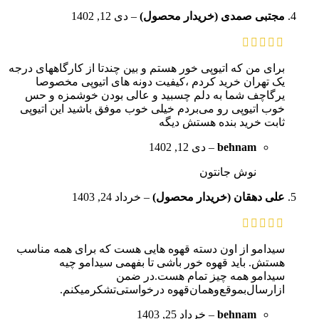
مجتبی صمدی (خریدار محصول)
–
دی 12, 1402
برای من که اتیوپی خور هستم و بین چندتا از کارگاههای درجه
یک تهران خرید کردم ،کیفیت دونه های اتیوپی مخصوصا
یرگاچف شما به دلم چسبید و عالی بودن خوشمزه و حس
خوب اتیوپی رو می‌بردم خیلی خوب موفق باشید این اتیوپی
ثابت خرید بنده هستش دیگه
behnam
–
دی 12, 1402
نوش جانتون
علی دهقان (خریدار محصول)
–
خرداد 24, 1403
سیدامو از اون دسته قهوه هایی هست که برای همه مناسب
هستش. باید قهوه خور باشی تا بفهمی سیدامو چیه
سیدامو همه چیز تمام هست.در ضمن
ازارسال‌بموقع‌وهمان‌قهوه درخواستی‌تشکر‌میکنم.
behnam
–
خرداد 25, 1403