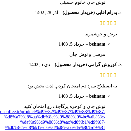
نوش جان خانوم حسینی
پدرام اقایی (خریدار محصول)
–
آذر 28, 1402
ترش و خوشمزه.
behnam
–
خرداد 5, 1403
مرسی و نوش جان
کوروش گرامی (خریدار محصول)
–
دی 5, 1402
به اصطلاح سرد دم امتحان کردم. لذت بخش بود
behnam
–
خرداد 5, 1403
نوش جان و کوجره یرگاچف رو امتحان کنید
orriscoffee.ir/product/%d9%82%d9%87%d9%88%d9%87-
%d8%a7%d8%aa%db%8c%d9%88%d9%be%db%8c-
%da%a9%d9%88%d8%ac%d8%b1%d9%87-
%db%8c%d8%b1%da%af%d8%a7%da%86%d9%81/