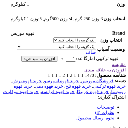
وزن
1 کیلوگرم
انتخاب وزن
3:وزن 250 گرم
,
4: وزن 500گرم
,
5:وزن 1 کیلوگرم
Brand
قهوه موریس
انتخاب وزن
وضعیت آسیاب
صاف
قهوه ترکیبی آمارگا عدد
افزودن به سبد خرید
مقایسه
افزودن به علاقه مندی
شناسه محصول:
1470-1-1-1-2-1-2-1-1-1-1
دسته:
فروشگاه موریس
,
خرید قهوه اسپرسو
,
خرید قهوه ترش
,
خرید قهوه ترکیبی
,
خرید قهوه تلخ
,
خرید قهوه دمی
,
خرید قهوه
روبوستا
,
خرید قهوه عربیکا
,
خرید قهوه فرانسه
,
خرید قهوه موکاپات
اشتراک گذاری:
توضیحات
نظرات (4)
نحوه ارسال محصول
توضیحات