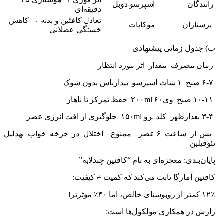
رانندگان
اسپرسو دوبل
دقیقه‌ای
تعادل کافئین و بدنه → کاهش
پرستاران
موکاپات
خستگی عضلانی
ب) جدول زمانی پیشنهادی
زمان مصرف مقدار اثر مورد انتظار
۶-۷ صبح ۱ شات اسپرسو بیدارباش بدون شوک
۱۰-۱۱ صبح وی۶۰ ۲۰۰ml حفظ تمرکز تا ناهار
۳-۴ بعدازظهر کلد برو ۱۵۰ml جلوگیری از افت انرژی عصر
پس از ساعت ۶ عصر ممنوع اختلال در چرخه خواب بهدلیل
تئوفیلین
پایان‌بندی: معجزه‌ای به نام “کافئین چندلایه”
کافئین آمارگا ثابت می‌کند که کمیت ≠ کیفیت:
۱۲٪ کمتر از روبوستای خالص، اما ۴۰٪ مؤثرتر!
رازش در همکاری مولکول‌ها است: