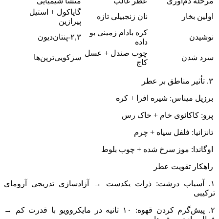
مرحله دم‌آوری
عطر غالب
منشأ شیمیایی
گایاکول + استیل
اولین بخار
نان زنجبیلی تازه
پیرازین
کره بادام زمینی بو
نوشیدن
۲,۳-پنتان‌دیون
داده
چوب صندل + عسل
سرد شدن
سزکویی‌ترپن‌ها
کاج
۳. تأثیر مناطق بر عطر
برزیل میناس: شیره افرا + کره
پرو: کاکائوی خام + خاک رس
تانزانیا: فلفل سیاه + چرم
اوگاندا: موز سرخ شده + چوب بلوط
راهکار تقویت عطر
۱. آسیاب درشت: ذرات یکدست → آزادسازی تدریجی آرومای
ترکیبی
۲. پیش‌گرم کردن قهوه: ۱۰ ثانیه در مایکروویو با قدرت کم →