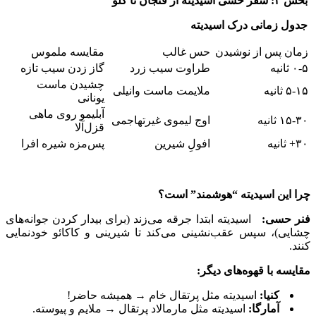
بخش ۲: سفر حسی اسیدیته از فنجان تا گلو
جدول زمانی درک اسیدیته
زمان پس از نوشیدن
حس غالب
مقایسه ملموس
۰-۵ ثانیه
طراوت سیب زرد
گاز زدن سیب تازه
چشیدن ماست
۵-۱۵ ثانیه
ملایمت ماست وانیلی
یونانی
آبلیمو روی ماهی
۱۵-۳۰ ثانیه
اوج لیموی غیرتهاجمی
قزل‌آلا
۳۰+ ثانیه
افولِ شیرین
پس‌مزه شیره افرا
چرا این اسیدیته “هوشمند” است؟
فنر حسی:
اسیدیته ابتدا جرقه می‌زند (برای بیدار کردن جوانه‌های
چشایی)، سپس عقب‌نشینی می‌کند تا شیرینی و کاکائو خودنمایی
کنند.
مقایسه با قهوه‌های دیگر:
کنیا:
اسیدیته مثل پرتقال خام → همیشه حاضر!
آمارگا:
اسیدیته مثل مارمالاد پرتقال → ملایم و پیوسته.