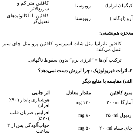
کافئین متراکم و
کیگما (تانزانیا)
روبوستا
سریع‌الاثر
کافئین با آلکالوئیدهای
آرو (اوگاندا)
روبوستا
تعدیل‌گر
معجزه هم‌نشینی:
کافئین تانزانیا مثل شات اسپرسو، کافئین پرو مثل چای سبز
عمل می‌کند!
ترکیب آن‌ها = “انرژی نرم” بدون سقوط ناگهانی.
۳- اثرات فیزیولوژیک: چرا لرزش دست نمی‌دهد؟
الف) مقایسه با منابع دیگر
منبع کافئین
مقدار معادل
اثر جانبی
هوشیاری پایدار (۹۰٪
آمارگا ۲۰۰ml
۱۳۰ mg
افراد)
افزایش ضربان قلب
ردبول ۲۵۰ml
۸۰ mg
)۷۰٪(
خواب‌آلودگی پس از ۲
چای سیاه ۲۰۰ml
۵۰ mg
ساعت