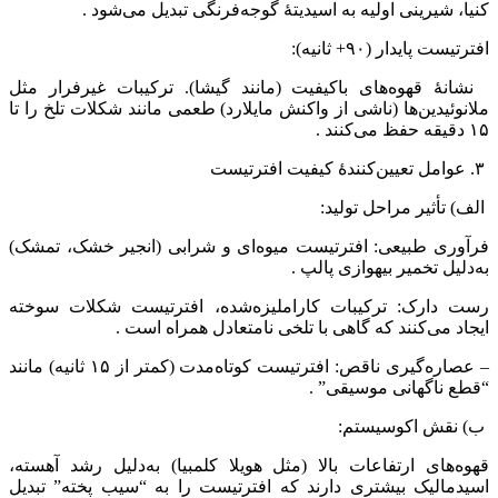
کنیا، شیرینی اولیه به اسیدیتهٔ گوجه‌فرنگی تبدیل می‌شود .
افترتیست پایدار (۹۰+ ثانیه):
نشانهٔ قهوه‌های باکیفیت (مانند گیشا). ترکیبات غیرفرار مثل
ملانوئیدین‌ها (ناشی از واکنش مایلارد) طعمی مانند شکلات تلخ را تا
۱۵ دقیقه حفظ می‌کنند .
۳. عوامل تعیین‌کنندهٔ کیفیت افترتیست
الف) تأثیر مراحل تولید:
فرآوری طبیعی: افترتیست میوه‌ای و شرابی (انجیر خشک، تمشک)
به‌دلیل تخمیر بیهوازی پالپ .
رست دارک: ترکیبات کاراملیزه‌شده، افترتیست شکلات سوخته
ایجاد می‌کنند که گاهی با تلخی نامتعادل همراه است .
– عصاره‌گیری ناقص: افترتیست کوتاه‌مدت (کمتر از ۱۵ ثانیه) مانند
“قطع ناگهانی موسیقی” .
ب) نقش اکوسیستم:
قهوه‌های ارتفاعات بالا (مثل هویلا کلمبیا) به‌دلیل رشد آهسته،
اسیدمالیک بیشتری دارند که افترتیست را به “سیب پخته” تبدیل