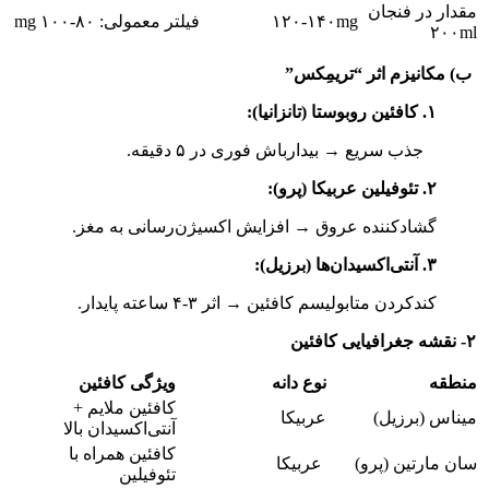
مقدار در فنجان
۱۲۰-۱۴۰mg
فیلتر معمولی: ۸۰-۱۰۰ mg
۲۰۰ml
ب) مکانیزم اثر “تریمِکس”
۱. کافئین روبوستا (تانزانیا):
جذب سریع → بیدارباش فوری در ۵ دقیقه.
۲. تئوفیلین عربیکا (پرو):
گشادکننده عروق → افزایش اکسیژن‌رسانی به مغز.
۳. آنتی‌اکسیدان‌ها (برزیل):
کندکردن متابولیسم کافئین → اثر ۳-۴ ساعته پایدار.
۲- نقشه جغرافیایی کافئین
منطقه
نوع دانه
ویژگی کافئین
کافئین ملایم +
میناس (برزیل)
عربیکا
آنتی‌اکسیدان بالا
کافئین همراه با
سان مارتین (پرو)
عربیکا
تئوفیلین