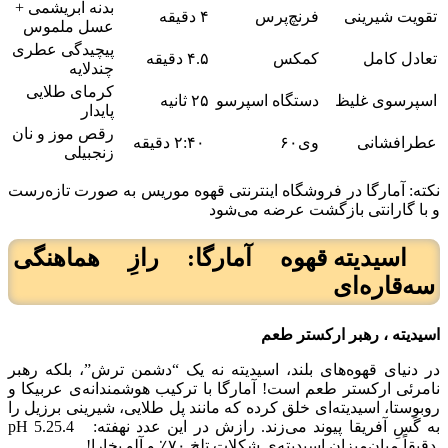
بدنه ابریشمی +
تقویت شیرینی
فرنچ‌پرس
۴ دقیقه
عسل ملموس
پیچیدگی عطری
تعادل کامل
کمکس
۴.۵ دقیقه
چندلایه
کرمای طلایی
اسپرسوی غلیظ
دستگاه اسپرسو
۲۵ ثانیه
پایدار
رقص موز و نان
عطرافشانی
وی۶۰
۲:۴۰ دقیقه
زنجبیلی
نکته: آمارگا در فروشگاه اینترنتی قهوه موریس به صورت تازه‌رست
و با گارانتی بازگشت عرضه می‌شود
اسیدیته قهوه آمارگا: رازِ هماهنگی
سه‌قاره‌ای
اسیدیته ، رهبر ارکستر طعم
در دنیای قهوه‌های بلند، اسیدیته نه یک “دشمن ترش”، بلکه رهبر
نامرئی ارکستر طعم است! آمارگا با ترکیب هوشمندانه‌ی عربیکا و
روبوستا، اسیدیته‌ای خلق کرده که مانند پل طلایی، شیرینی برزیل را
به گَسِ آفریقا پیوند می‌زند. رازش در این عدد نهفته: pH 5.25.4
دقیقاً میان‌میزان اسیدیته‌ی شکلات تلخ ۷۰٪ و آلو بخارا!