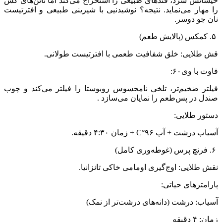
خیسانش سرد، قندهای طبیعی را استخراج می‌کند اما تانن‌های گس
را مهار می‌نماید. نتیجه؟ نوشیدنیی با شیرینی طبیعی و افترتیست
نان جو دوسر.
۵. کمکس (پالایش طعم)
قش طلایی: خلق شفافیت طعمی با افترتیست طولانی.
فاوت با وی۶۰:
فیلتر ضخیم‌تر، تلخی نامحسوس روبوستا را فیلتر می‌کند و چوب
صندل در پس‌طعم را نمایان می‌سازد .
دستور طلایی:
آسیاب درشت + آب ۹۶°C + زمان ۴:۳۰ دقیقه.
۶. فرنچ پرس (غوطه‌وری کامل)
نقش طلایی: اوج‌گیری اومامی خاکی تانزانیا.
پارامترهای حیاتی:
آسیاب: درشت (دانه‌های درشت‌تر از نمک)
زمان: ۴ دقیقه