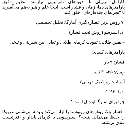
کارامل برزیلی تا ادویه‌های تانزانیایی—نیازمند تنظیم دقیق
پارامترهای دما، زمان و فشار است. اینجا علم و هنر به‌هم می‌آمیزند
تا “تجربه‌ای چندقاره‌ای” خلق کنند .
۷ روش برتر عصاره‌گیری آمارگا: تحلیل تخصصی
۱. اسپرسو (روش تحت فشار)
– نقش طلایی: تقویت کرمای طلایی و تعادل بین شیرینی و تلخی.
پارامترهای کلیدی:
فشار: ۹ بار
زمان: ۲۵-۳۰ ثانیه
آسیاب: ریز (نمک دریایی)
دما: ۹۳°C
چرا برای آمارگا ایده‌آل است؟
فشار بالا، روغن‌های روبوستا را آزاد می‌کند و بدنه ابریشمی عربیکا
را حفظ می‌نماید. نتیجه؟ اسپرسویی با کرمای پایدار و افترتیست
فندق برشته.