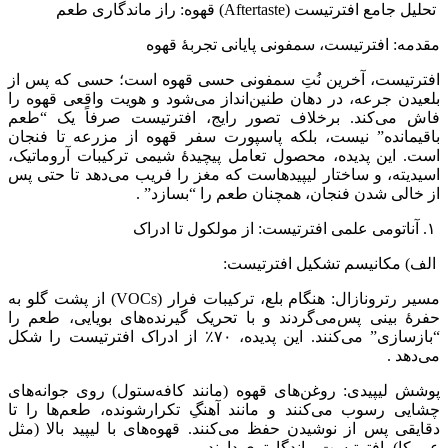
تحلیل جامع افترتیست (Aftertaste) قهوه: راز ماندگاری طعم
مقدمه: افترتیست، سمفونی پایانی تجربهٔ قهوه
افترتیست، آخرین نُتِ سمفونی حسی قهوه است؛ حسی که پس از
بلعیدن جرعه، در دهان طنین‌انداز می‌شود و هویت واقعی قهوه را
فاش می‌کند. برخلاف تصور رایج، افترتیست صرفاً یک “طعم
باقیمانده” نیست، بلکه پاسپورت سفر قهوه از مزرعه تا فنجان
است. این پدیده، محصول تعامل پیچیدهٔ شیمی ترکیبات آروماتیک،
اسیدیته، و ساختار لیپیدهاست که مغز را فریب می‌دهد تا حتی پس
از خالی شدن فنجان، همچنان طعم را “بسازد” .
۱. آناتومی علمی افترتیست: از مولکول تا ادراک
الف) مکانیسم تشکیل افترتیست:
مسیر رترونازال: هنگام بلع، ترکیبات فرار (VOCs) از پشت گلو به
حفرهٔ بینی پس‌می‌گردند و با تحریک گیرنده‌های بویایی، طعم را
“بازسازی” می‌کنند. این پدیده، ۷۰٪ از ادراک افترتیست را شکل
می‌دهد .
پوشش لیپیدی: روغن‌های قهوه (مانند کافه‌ستول) روی جوانه‌های
چشایی رسوب می‌کنند و مانند آهنگِ تکرارشونده، طعم‌ها را تا
دقایقی پس از نوشیدن حفظ می‌کنند. قهوه‌های با لیپید بالا (مثل
عربیکا)، افترتیست ماندگارتری دارند .