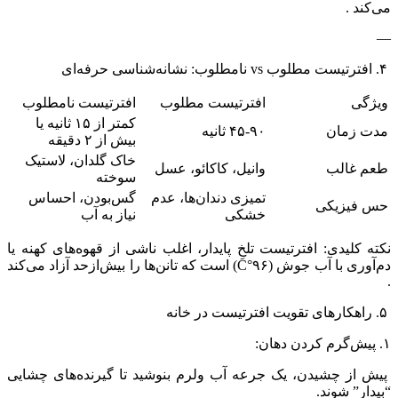
می‌کند .
—
۴. افترتیست مطلوب vs نامطلوب: نشانه‌شناسی حرفه‌ای
ویژگی
افترتیست مطلوب
افترتیست نامطلوب
کمتر از ۱۵ ثانیه یا
مدت زمان
۴۵-۹۰ ثانیه
بیش از ۲ دقیقه
خاک گلدان، لاستیک
طعم غالب
وانیل، کاکائو، عسل
سوخته
تمیزی دندان‌ها، عدم
گس‌بودن، احساس
حس فیزیکی
خشکی
نیاز به آب
نکته کلیدی: افترتیست تلخِ پایدار، اغلب ناشی از قهوه‌های کهنه یا
دم‌آوری با آب جوش (۹۶°C) است که تانن‌ها را بیش‌ازحد آزاد می‌کند
.
۵. راهکارهای تقویت افترتیست در خانه
۱. پیش‌گرم کردن دهان:
پیش از چشیدن، یک جرعه آب ولرم بنوشید تا گیرنده‌های چشایی
“بیدار” شوند.