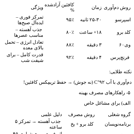
کافئین آزادشده
روش دم‌آوری
زمان
ویژگی
%
تمرکز فوری –
اسپرسو
۲۵-۳۰ ثانیه
۹۵٪
ایده‌آل صبح‌ها
جذب آهسته –
کلد برو
۱۸+ ساعت
۸۰٪
مناسب عصرها
تعادل انرژی – تحمل
وی۶۰
۳ دقیقه
۸۸٪
بالای معده
قدرت کامل – برای
فرنچ‌پرس
۴ دقیقه
۹۲٪
شیفت شب
نکته طلایی:
دم‌آوری با آب ۹۲°C (نه جوش) → حفظ تریمِکس کافئین!
۵- راهکارهای مصرف بهینه
الف) برای مشاغل خاص
گروه شغلی
روش مصرف
دلیل علمی
جذب آهسته → تمرکز ۵
برنامه‌نویسان
کلد برو + یخ
ساعته
اثر فوری → هوشیاری ۴۵