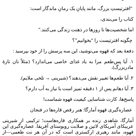
“افترتیستِ بزرگ، مانند پایانِ یک رمانِ ماندگار است:
کتاب را می‌بندی،
اما شخصیت‌ها تا روزها در ذهنت زندگی می‌کنند.”
چگونه افترتیست را “بخوانیم”؟
دفعهٔ بعد که قهوه می‌نوشید، این سه پرسش را از خود بپرسید :
۱. آیا پس‌طعم مرا به یاد غذای خاصی می‌اندازد؟ (مثلاً نان تازهٔ
مادربزرگ).
۲. آیا طعم‌ها تغییر نقش می‌دهند؟ (شیرینی → تلخی ملایم).
۳. آیا دهانم پس از ۱ دقیقه تمیز است یا نیاز به آب دارم؟
پاسخ‌ها، کارت شناسایی کیفیت قهوه شماست!
عصاره‌گیری قهوه آمارگا: هنر رقص قاره‌ها در فنجان
آمارگا، شاهدی زنده بر همکاری قاره‌هاست؛ ترکیبی از شیرینی
عربیکای آمریکای لاتین و صلابت روبوستای آفریقا. عصاره‌گیری این
قهوه، مانند رهبری ارکستری است که در آن هر نت طعمی—از