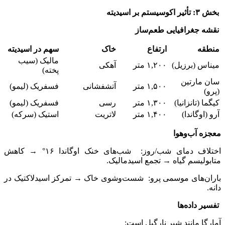
بخش ۳: تأثیر اکوسیستم بر اسیدیته
نقشه جغرافیایی طعم‌ساز
منطقه
ارتفاع
خاک
سهم در اسیدیته
مالیک (سیب
میناس (برزیل)
۱,۲۰۰ متر
آهکی
پخته)
سان مارتین
۱,۵۰۰ متر
آتشفشانی
فسفریک (لیمو)
(پرو)
کیگما (تانزانیا)
۱,۳۰۰ متر
رسی
فسفریک (لیمو)
آرو (اوگاندا)
۱,۴۰۰ متر
لاتریت
استیک (سرکه)
معجزه آب‌وهوا
اختلاف دمای شب/روز: شب‌های خنک اوگاندا ۱۶° → کاهش
متابولیسم گیاه → تجمع اسیدمالیک.
باران‌های موسمی پرو: شست‌وشوی خاک → تمرکز اسیدلاکتیک در
دانه.
تفسیر داده‌ها
آمارگا مانند شیر نارگیل است: