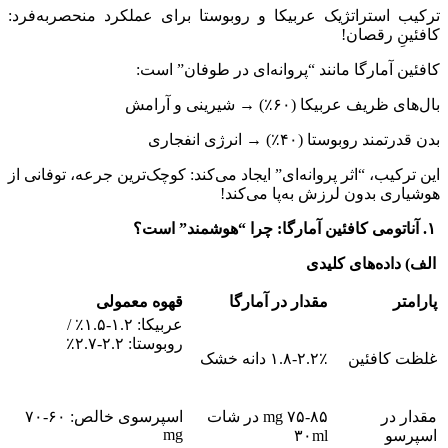
ترکیب استراتژیک عربیکا و روبوستا برای عملکرد منحصربه‌فرد:
کافئینِ رقصان!
کافئین آمارگا مانند “پروانه‌ای در طوفان” است:
بال‌های ظریف عربیکا (۶۰٪) → شیرینی و آرامش
بدن قدرتمند روبوستا (۴۰٪) → انرژی انفجاری
این ترکیب، “اثر پروانه‌ای” ایجاد می‌کند: کوچک‌ترین جرعه، توفانی از
هوشیاری بدون لرزش به‌پا می‌کند!
۱. آناتومی کافئین آمارگا: چرا “هوشمند” است؟
الف) داده‌های کلیدی
پارامتر
مقدار در آمارگا
قهوه معمولی
عربیکا: ۱.۲-۱.۵٪ /
روبوستا: ۲.۲-۲.۷٪
غلظت کافئین
۱.۸-۲.۲٪ دانه خشک
مقدار در
۷۵-۸۵ mg در شات
اسپرسوی خالص: ۶۰-۷۰
mg
اسپرسو
۳۰ml