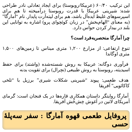
این ترکیب ۶۰/۴۰ (عربیکا/روبوستا) برای ایجاد تعادلی نادر طراحی
شده: شیرینی عربیکا با قدرت روبوستا درآمیخته تا هم برای
اسپرسوهای غلیظ ایده‌آل باشد، هم برای لیته‌آرت پایدار. نام “آمارگا”
(به معنای “الهام‌بخش” در زبان کوئچوای پرو) اشاره به توانایی این
بلند در بیدار کردن حواس دارد.
چرا آمارگا منحصربه‌فرد است؟
تنوع ارتفاعی: از مزارع ۱,۲۰۰ متری میناس تا زمین‌های ۱,۵۰۰
متری اوگاندا
فرآوری دوگانه: عربیکا به روش شسته‌شده (واشتد) برای حفظ
اسیدیته، روبوستا به روش طبیعی (نچرال) برای تقویت بدنه
هدف طعمی: پیوند “شیرینی شکلات شیری” برزیل با “تلخی
کاکائویی” آفریقا
آمارگا روایتگر داستان همکاری قاره‌ها در یک فنجان است: گرمای
آمریکای لاتین در آغوش خِش‌خُش آفریقا.
پروفایل طعمی قهوه آمارگا : سفر سه‌پلۀ
حسی