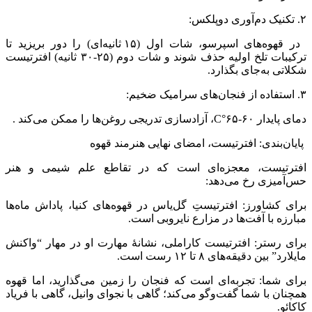
۲. تکنیک دم‌آوری دوپلکس:
در قهوه‌های اسپرسو، شات اول (۱۵ ثانیه‌ای) را دور بریزید تا
ترکیبات تلخ اولیه حذف شوند و شات دوم (۲۵-۳۰ ثانیه) افترتیست
شکلاتی به‌جای بگذارد.
۳. استفاده از فنجان‌های سرامیک ضخیم:
دمای پایدار ۶۰-۶۵°C، آزادسازی تدریجی روغن‌ها را ممکن می‌کند .
پایان‌بندی: افترتیست، امضای نهایی هنرمند قهوه
افترتیست، معجزه‌ای است که در تقاطع علم شیمی و هنر
حس‌آمیزی رخ می‌دهد:
برای کشاورز: افترتیستِ گل‌یاس در قهوه‌های کنیا، پاداش ماه‌ها
مبارزه با آفت‌ها در مزارع نایروبی است.
برای رستر: افترتیست کاراملی، نشانهٔ مهارت او در مهار “واکنش
مایلارد” بین دقیقه‌های ۸ تا ۱۲ رست است.
برای شما: تجربه‌ای است که فنجان را زمین می‌گذارید، اما قهوه
همچنان با شما گفت‌وگو می‌کند؛ گاهی با نجوای وانیل، گاهی با فریاد
کاکائو.