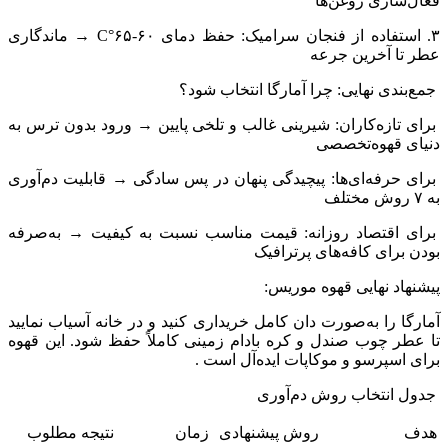
فعال‌سازی روغن‌ها
۳. استفاده از فنجان سرامیک: حفظ دمای ۶۰-۶۵°C → ماندگاری
عطر تا آخرین جرعه
جمع‌بندی نهایی: چرا آمارگا انتخاب شود؟
برای تازه‌کاران: شیرینی غالب و تلخی پایین → ورود بدون ترس به
دنیای قهوه‌تخصصی
برای حرفه‌ای‌ها: پیچیدگی پنهان در پس سادگی → قابلیت دم‌آوری
به ۷ روش مختلف
برای اقتصاد روزانه: قیمت مناسب نسبت به کیفیت → به‌صرفه
بودن برای کافه‌های پرترافیک
پیشنهاد نهایی قهوه موریس:
آمارگا را به‌صورت دان کامل خریداری کنید و در خانه آسیاب نمایید
تا عطر چوب صندل و کره بادام زمینی کاملاً حفظ شود. این قهوه
برای اسپرسو و موکاپات ایده‌آل است .
جدول انتخاب روش دم‌آوری
هدف
روش پیشنهادی
زمان
نتیجه مطلوب