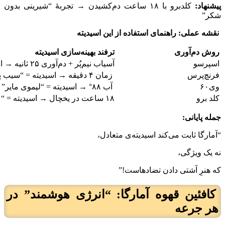
پیشنهاد:
کلدبرو با ۱۸ ساعت دم‌کشیدن → تجربهٔ “شیرینی بدون
شکر”
نقشه عملی: راهنمای استفاده از این اسیدیته
روش دم‌آوری
ترفند بهینه‌سازی اسیدیته
اسپرسو
آسیاب نیم‌پُر + دم‌آوری ۲۵ ثانیه → اسیدیته = “جرقهٔ شکلات
فرنچ‌پرس
زمان ۴ دقیقه → اسیدیته = “سیب پخته
وی۶۰
آب ۸۸° → اسیدیته = “لیموی مایر”
کلد برو
۱۸ ساعت در یخچال → اسیدیته = “عسل
جمله پایانی:
“آمارگا ثابت می‌کند اسیدیته‌ی متعادل،
نه یک ویژگی،
که هنرِ آشتی دادن تضادهاست!”
کافئین قهوه آمارگا: “انرژی هوشمند” در
هر جرعه