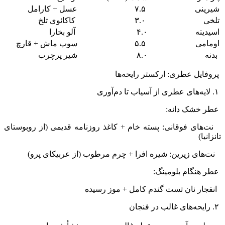
شیرینی
۷.۵
عسل + کارامل
تلخی
۳.۰
کاکائوی تلخ
اسیدیته
۴.۰
آلو بخارا
اومامی
۵.۵
سوپ ماش + قارچ
بدنه
۸.۰
شیر پرچرب
پروفایل عطری: ارکستر رایحه‌ها
۱. لایه‌های عطری از آسیاب تا دم‌آوری
عطر خشک دانه:
نت‌های فوقانی: پسته خام + کاغذ روزنامه قدیمی (از روبوستای
تانزانیا)
نت‌های زیرین: شیره افرا + چرم مرطوب (از عربیکای پرو)
عطر هنگام بلومینگ:
انفجار نان تست گندم کامل + موز رسیده
۲. رایحه‌های غالب در فنجان