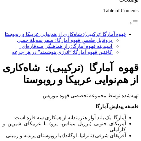
Table of Contents
قهوه آمارگا (ترکیبی): شاه‌کاری از هم‌نوایی عربیکا و روبوستا
پروفایل طعمی قهوه آمارگا : سفر سه‌پلۀ حسی
اسیدیته قهوه آمارگا: رازِ هماهنگی سه‌قاره‌ای
کافئین قهوه آمارگا: “انرژی هوشمند” در هر جرعه
قهوه آمارگا (ترکیبی): شاه‌کاری
از هم‌نوایی عربیکا و روبوستا
تهیه‌شده توسط مجموعه تخصصی قهوه موریس
فلسفه پیدایش آمارگا
آمارگا، یک بلند آوازِ هنرمندانه از همکاری سه قاره است:
آمریکای جنوبی (برزیل میناس، پرو) با عربیکای شیرین و
کاراملی
آفریقای شرقی (تانزانیا، اوگاندا) با روبوستای پربدنه و زمینی