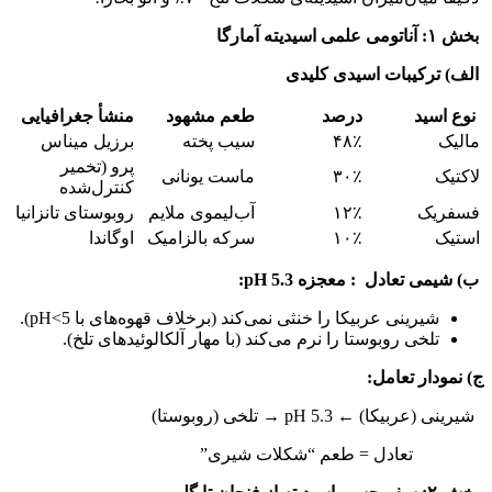
بخش ۱: آناتومی علمی اسیدیته آمارگا
الف) ترکیبات اسیدی کلیدی
نوع اسید
درصد
طعم مشهود
منشأ جغرافیایی
مالیک
۴۸٪
سیب پخته
برزیل میناس
پرو (تخمیر
لاکتیک
۳۰٪
ماست یونانی
کنترل‌شده
فسفریک
۱۲٪
آب‌لیموی ملایم
روبوستای تانزانیا
استیک
۱۰٪
سرکه بالزامیک
اوگاندا
ب) شیمی تعادل : معجزه pH 5.3:
شیرینی عربیکا را خنثی نمی‌کند (برخلاف قهوه‌های با pH<5).
تلخی روبوستا را نرم می‌کند (با مهار آلکالوئیدهای تلخ).
ج) نمودار تعامل:
شیرینی (عربیکا) ← pH 5.3 → تلخی (روبوستا)
تعادل = طعم “شکلات شیری”