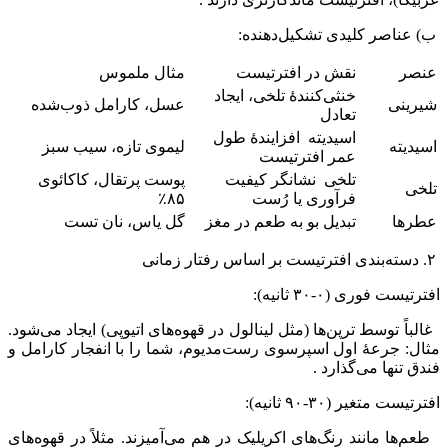
ب) عناصر کلیدی تشکیل‌دهنده:
عنصر
نقش در افترتیست
مثال ملموس
خنثی‌کنندهٔ تلخی، ایجاد
شیرینی
عسل، کارامل ذوب‌شده
تعادل
اسیدیته افزایندهٔ طول
اسیدیته
لیموی تازه، سیب سبز
عمر افترتیست
تلخی نشانگر کیفیت
پوست پرتقال، کاکائوی
تلخی
فرآوری یا رُست
۸۵٪
عطرها
تبدیل بو به طعم در مغز
گل یاس، نان تست
۲. دسته‌بندی افترتیست بر اساس رفتار زمانی
افترتیست فوری (۰-۳۰ ثانیه):
غالباً توسط ترپن‌ها (مثل لینالول در قهوه‌های اتیوپی) ایجاد می‌شود.
مثال: جرعهٔ اول اسپرسوی رست‌مدیوم، شما را با انفجار کارامل و
فندق تنها می‌گذارد .
افترتیست متغیر (۳۰-۹۰ ثانیه):
طعم‌ها مانند رنگ‌های اکریلیک در هم می‌آمیزند. مثلاً در قهوه‌های