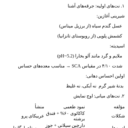
۱. نت‌های اولیه: جرقه‌های آشنا
شیرینی آغازین:
عسل گندم سیاه (از برزیل میناس)
کشمش پلویی (از روبوستای تانزانیا)
اسیدیته:
ملایم و گرد مانند آلو بخارا (pH~5.2)
شدت ۴/۱۰ در مقیاس SCA → مناسب معده‌های حساس
اولین احساس دهانی:
بدنهٔ شیر گرم نه آبکی، نه غلیظ
۲. نت‌های میانی: اوج نمایش
مؤلفه
نمود طعمی
منشأ
کاکائوی ۶۰% + فندق
شکلات
عربیکای پرو
برشته
دارچین سیلانی + جوز
ادویه‌ها
روبوستای اوگاندا