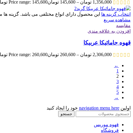
1,356,000
تومان
–
145,600
تومان
Price range: 145,600 تومان through 1,356,000 تومان
انتخاب گزینه ها
این محصول دارای انواع مختلفی می باشد. گزینه ه
مشاهده سریع
مقایسه
افزودن به علاقه مندی
قهوه جامائیکا عربیکا
2,306,000
تومان
–
260,600
تومان
Price range: 260,600 تومان through 2,306,000 تومان
←
1
2
3
4
5
→
اولین
navigation menu here
خود را ایجاد کنید
جستجو
قهوه موریس
فروشگاه