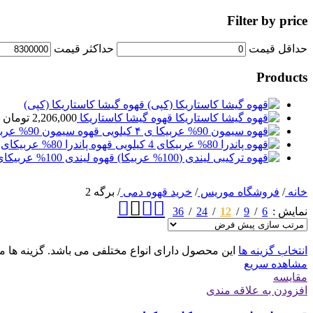
Filter by price
حداقل قیمت
حداكثر قيمت
Products
قهوه گیشا کاستاریکا (کپی)
قهوه گیشا کاستاریکا
2,206,000
تومان
قهوه سیمون 90% عربیکا ی ۴ کیلویی
قهوه پاندرا 80% عربیکای 4 کیلویی
قهوه لیندی 100% عربیکای 4 کیلویی
خانه
/
فروشگاه موریس
/
خرید قهوه دمی
/
برگه 2
36
24
12
9
6
نمایش
انتخاب گزینه ها
این محصول دارای انواع مختلفی می باشد. گزینه ه
مشاهده سریع
مقایسه
افزودن به علاقه مندی