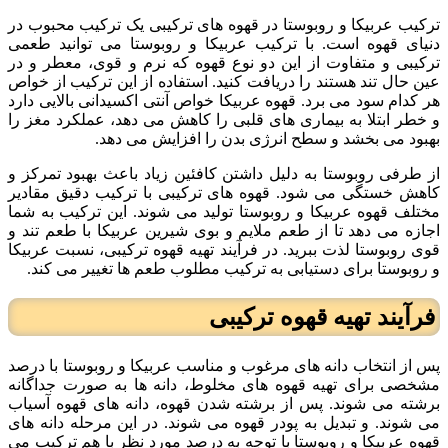
ترکیب عربیکا و روبوستا در قهوه های ترکیبی یک ترکیب محبوب در
دنیای قهوه است. با ترکیب عربیکا و روبوستا می توانید طعمی
ترکیبی و متفاوت از این دو نوع قهوه که نرم و قوی، معطر و در
عین حال تند هستند را دریافت کنید. استفاده از این ترکیب از خواص
هر کدام سود می برد. قهوه عربیکا خواص آنتی اکسیدانی بالایی دارد
و خطر ابتلا به بیماری های قلبی را کاهش می دهد، عملکرد مغز را
بهبود می بخشد و سطح انرژی بدن را افزایش می دهد.
از طرفی روبوستا به دلیل داشتن کافئین زیاد باعث بهبود تمرکز و
کاهش خستگی می شود. قهوه های ترکیبی با ترکیب دقیق مقادیر
مختلف قهوه عربیکا و روبوستا تولید می شوند. این ترکیب به شما
اجازه می دهد تا از طعم ملایم و بوی شیرین عربیکا با طعم تند و
قوی روبوستا لذت ببرید. در فرآیند تهیه قهوه ترکیبی، نسبت عربیکا
و روبوستا برای دستیابی به ترکیب مطلوب طعم ها تغییر می کند.
فرآیند تهیه قهوه ترکیبی
پس از انتخاب دانه های مرغوب و مناسب عربیکا و روبوستا با درصد
مشخصی برای تهیه قهوه های مخلوط، دانه ها به صورت جداگانه
برشته می شوند. پس از برشته شدن قهوه، دانه های قهوه آسیاب
می شوند. و تبدیل به پودر قهوه می شوند. در این مرحله دانه های
قهوه عربیکا و روبوستا با توجه به درصد مورد نظر با هم ترکیب می