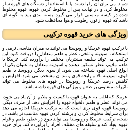
شوند. می توان آن را با دست یا با استفاده از دستگاه های قهوه ساز
مخلوط کرد. و در نهایت پس از مخلوط کردن قهوه، قهوه مخلوط
شده در کیسه مناسبی قرار می گیرد. بسته بندی باید به گونه ای
باشد که قهوه از نور، رطوبت و هوا محافظت شود.
ویژگی های خرید قهوه ترکیبی
با ترکیب قهوه عربیکا و روبوستا می توانید به میزان مناسبی نرمی و
استحکام، اسیدیته و تلخی، عطر و طعم متعادل را دریافت کنید. این
ترکیب می تواند سلیقه مشتریان مختلف را برآورده کند. عربیکا با
طعم ملایم، عطر تسکین دهنده و اسیدیته متعادل به عنوان یکی از
انواع اصلی قهوه شناخته می شود. از سوی دیگر، روبوستا با طعم
قوی، اسیدیته بالا و رایحه قوی و تند آن مشخص می شود. افزایش و
کاهش درصد عربیکا و روبوستا در قهوه های مخلوط می تواند
تاثیرات متفاوتی بر طعم و ویژگی های قهوه داشته باشد.
عربیکا که اغلب به عنوان قهوه با کیفیت و ملایم از آن یاد می شود،
می تواند عطر و طعم دلخواه قهوه را افزایش دهد. از طرف دیگر،
روبوستا قهوه قوی تری است که به ترکیب عربیکا اجازه می دهد
برای شرایط مخلوط کردن و برشته کردن قهوه مناسب تر باشد. در
نتیجه، ترکیب عربیکا و روبوستا می تواند تنوع در عطر، طعم و قوام
قهوه ایجاد کند و سلیقه های مختلف افراد را برآورده کند. برای خرید
قهوه ترکیبی می توانید از طریق همین سایت اقدام نمایید.