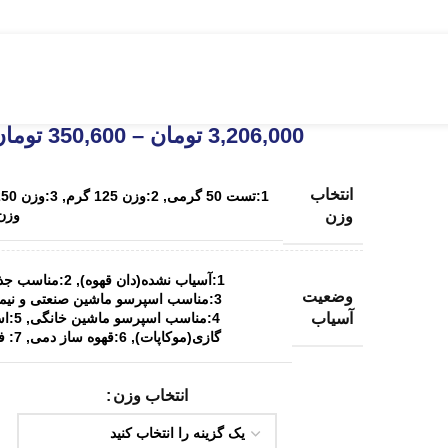
قهوه گیشای کلمبیا
3,206,000
تومان
–
350,600
تومان
انتخاب
1:تست 50 گرمی
,
2:وزن 125 گرم
,
3:وزن 250 گرم
وزن 500گ
وزن
1:آسیاب نشده(دان قهوه)
,
2:مناسب جذوه(ترک)
وضعیت
3:مناسب اسپرسو ماشین صنعتی و نیمه صنعتی
4:مناسب اسپرسو ماشین خانگی
,
5:ا
آسیاب
گازی(موکاپات)
,
6:قهوه ساز دمی
,
7: فرنچ پرس
انتخاب وزن