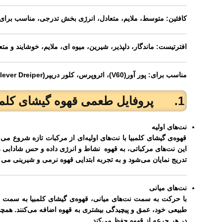
کافئین:
متوسط، ملایم، متعادل، انرژی بخش تدرجی، مناسب برای ا
افترتیست:
ماندگار، دلپذیر، شیرین، میوه ای، ملایم، خوشایند و متع
مناسب برای:
پور آور(V60)، ائروپرس، کلور دریپر(Clever Dreiper)، فرنچ پرس، کمکس، اسپرسو
1. پروفایل طعمی قهوه گیشای کلمبیا (Flavor Profile):
نت‌های اولیه
قهوه‌ی گیشای کلمبیا با نت‌های اولیه‌ای از مرکبات تازه شروع م
این نت‌های مرکباتی، به قهوه نشاط و انرژی داده و حس شادابی ر
تدریج نمایان می‌شود و به تجربه ابتدایی قهوه نرمی و شیرینی می ا
نت‌های میانی
با حرکت به سمت نت‌های میانی، قهوه‌ی گیشای کلمبیا به سمت طعم‌
طبیعی خود، عمق و پیچیدگی بیشتری به قهوه اضافه می‌کنند. هم
در هر جرعه از قهوه حفظ می‌کند.