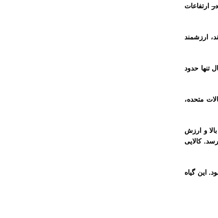
در
ارتفاعات
د، ارزشمند
ل تنها حدود
لات متحده،
الا و ارزش
سد. کالایی
 خاصی چون هویلا (Huila) و آنتیوکیا (Antioquia) کشت می‌شود. این گیاه